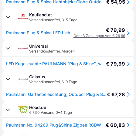
€ 54,95
Paulmann Plug & Shine Lichtobjekt Globe Outdoor ZigBee Erdspieß 20 cm RGBW - Weiß
Kaufland.at
Versandkostenfrei
,
3–5 Tage
€ 79,99
Paulmann Plug & Shine LED Lichtobjekt Globe
Oder 3 Zahlungen von € 26,66
Universal
Versandkostenfrei
,
Morgen
€ 79,99
LED Kugelleuchte PAULMANN "Plug & Shine", weiß, Ø:20cm, Leuchten, LED Kugelleuchte, LED-Modul, IP67 RGBW 24V ZigBee
Galaxus
Versandkostenfrei
,
6–9 Tage
€ 67,28
Paulmann, Gartenbeleuchtung, Outdoor Plug & Shine Globe (170lm, IP65)
Hood.de
€ 7,90 Versand
,
2–4 Tage
€ 60,83
Paulmann No. 94269 Plug&Shine Zigbee RGBW Lichtobjekt Globe 20cm 2,8W 24V