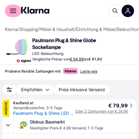
Für Shopper
Für Händler
Klarna
/
Shopping
/
Möbel & Haushalt
/
Einrichtung & Möbel
/
Beleuchtu
Paulmann Plug & Shine Globe 
Sockellampe
LED-Beleuchtung
Vergleiche Preise von
€ 54,95
bis
€ 91,90
Probiere flexible Zahlungen mit
Lerne wie
Empfohlen
Preis inklusive Versand
Kaufland.at
ANZEIGE
€ 79,99
Versandkostenfrei
,
3–5 Tage
Oder 3 Zahlungen von € 26,66
Paulmann Plug & Shine LED Lichtobjekt Globe
Globus Baumarkt
·
Niedrigster Preis
€ 4,99 Versand
,
1–3 Tage