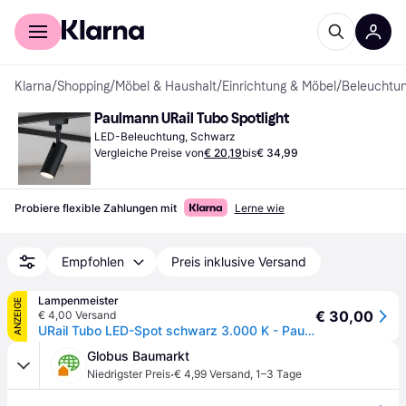
Für Shopper
Für Händler
Klarna
/
Shopping
/
Möbel & Haushalt
/
Einrichtung & Möbel
/
Beleuchtu
Paulmann URail Tubo Spotlight
LED-Beleuchtung, Schwarz
Vergleiche Preise von
€ 20,19
bis
€ 34,99
Probiere flexible Zahlungen mit
Lerne wie
Empfohlen
Preis inklusive Versand
Lampenmeister
ANZEIGE
€ 30,00
€ 4,00 Versand
URail Tubo LED-Spot schwarz 3.000 K - Paulmann URail Spot Tubo - Wohnzimmer - Modern - Metall - Einflammig
Globus Baumarkt
·
Niedrigster Preis
€ 4,99 Versand
,
1–3 Tage