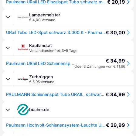
€ 20,19
Paulmann URail LED Einzelspot Tubo schwarz matt 4,2 cm 4,5 W - Weiß
Lampenmeister
€ 4,00 Versand
€ 30,00
URail Tubo LED-Spot schwarz 3.000 K - Paulmann URail Spot Tubo - Wohnzimmer - Modern - Metall - Einflammig
Kaufland.at
Versandkostenfrei
,
3–5 Tage
€ 34,99
Paulmann URail LED Schienenspot Tubo Einzelspot
Oder 3 Zahlungen von € 11,66
Zurbrüggen
€ 5,95 Versand
€ 34,99
PAULMANN Schienenspot Tubo URAIL, schwarz, Metall
bücher.de
€ 29,99
Paulmann Hochvolt-Schienensystem-Leuchte URail fest eingebaut 4.5W LED Schwarz (matt)