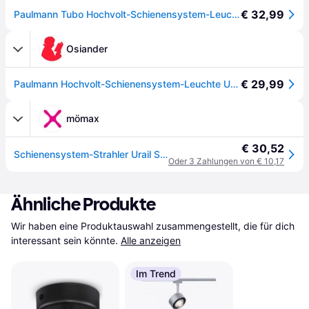
€ 32,99
Paulmann Tubo Hochvolt-Schienensystem-Leuchte URail LED fest eingebaut 4.5 W LED - [Schwarz (matt)]
Osiander
€ 29,99
Paulmann Hochvolt-Schienensystem-Leuchte URail fest eingebaut 4.5W LED Schwarz (matt)
mömax
€ 30,52
Schienensystem-Strahler Urail Spot Tubo max. 5 Watt
Oder 3 Zahlungen von € 10,17
Ähnliche Produkte
Wir haben eine Produktauswahl zusammengestellt, die für dich 
interessant sein könnte.
Alle anzeigen
Im Trend