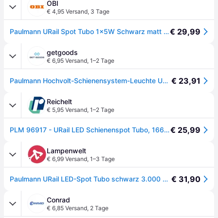
OBI
€ 4,95 Versand
,
3 Tage
€ 29,99
Paulmann URail Spot Tubo 1x5W Schwarz matt 230V Metall/Kunststoff 3000K non-dim - Schwarz Matt
getgoods
€ 6,95 Versand
,
1–2 Tage
€ 23,91
Paulmann Hochvolt-Schienensystem-Leuchte URail LED fest eingebaut 4.5 W LED Schwarz (matt)
Reichelt
€ 5,95 Versand
,
1–2 Tage
€ 25,99
PLM 96917 - URail LED Schienenspot Tubo, 166 lm, 4,5 W, 3000 K, schwarz
Lampenwelt
€ 6,99 Versand
,
1–3 Tage
€ 31,90
Paulmann URail LED-Spot Tubo schwarz 3.000 K - schwarz matt
Conrad
€ 6,85 Versand
,
2 Tage