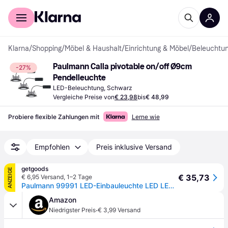
Für Shopper
Für Händler
Klarna
/
Shopping
/
Möbel & Haushalt
/
Einrichtung & Möbel
/
Beleuchtu
Paulmann Calla pivotable on/off Ø9cm 
-27%
Pendelleuchte
LED-Beleuchtung, Schwarz
Vergleiche Preise von
€ 23,98
bis
€ 48,99
Probiere flexible Zahlungen mit
Lerne wie
Empfohlen
Preis inklusive Versand
getgoods
ANZEIGE
€ 35,73
€ 6,95 Versand
,
1–2 Tage
Paulmann 99991 LED-Einbauleuchte LED LED fest eingebaut 18 W Schwarz (matt)
Amazon
·
Niedrigster Preis
€ 3,99 Versand