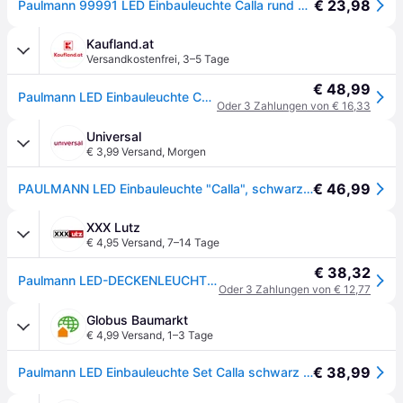
€ 23,98
Paulmann 99991 LED Einbauleuchte Calla rund 3er Set 3x6W IP65 neutralweiße Einbaustrahler Schwarz matt schwenkbar Spots Kunststoff Einbaulampe 4000K
Kaufland.at
Versandkostenfrei
,
3–5 Tage
€ 48,99
Paulmann LED Einbauleuchte Calla Basisset schwenkbar
Oder 3 Zahlungen von € 16,33
Universal
€ 3,99 Versand
,
Morgen
€ 46,99
PAULMANN LED Einbauleuchte "Calla", schwarz, 3, Ø 9cm, 3 Stk., Leuchten, LED-Modul, Deckenmontage, LED Einbauleuchte
XXX Lutz
€ 4,95 Versand
,
7–14 Tage
€ 38,32
Paulmann LED-DECKENLEUCHTE Schwarz xxxlutz.at
Oder 3 Zahlungen von € 12,77
Globus Baumarkt
€ 4,99 Versand
,
1–3 Tage
€ 38,99
Paulmann LED Einbauleuchte Set Calla schwarz matt schwenkbar Ø 9 cm - Weiß