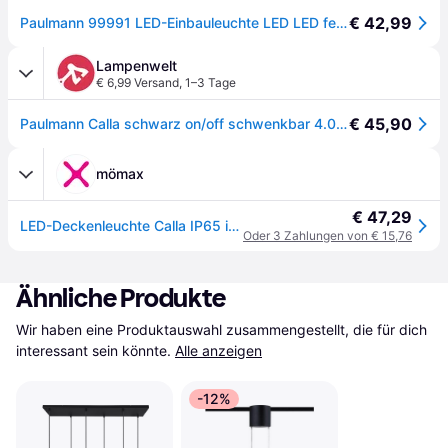
€ 42,99
Paulmann 99991 LED-Einbauleuchte LED LED fest eingebaut 18 W Schwarz (matt) - [Schwarz (matt)]
Lampenwelt
€ 6,99 Versand
,
1–3 Tage
€ 45,90
Paulmann Calla schwarz on/off schwenkbar 4.000 K 9cm 3er-Set
mömax
€ 47,29
LED-Deckenleuchte Calla IP65 in Schwarz max. 6 Watt Deckenlampe
Oder 3 Zahlungen von € 15,76
Ähnliche Produkte
Wir haben eine Produktauswahl zusammengestellt, die für dich 
interessant sein könnte.
Alle anzeigen
-12%