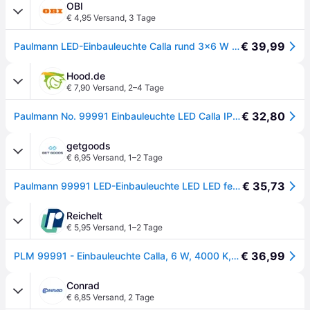
OBI
€ 4,95 Versand
,
3 Tage
€ 39,99
Paulmann LED-Einbauleuchte Calla rund 3x6 W Schwarz matt schwenkbar 4000K IP65 - Schwarz Matt
Hood.de
€ 7,90 Versand
,
2–4 Tage
€ 32,80
Paulmann No. 99991 Einbauleuchte LED Calla IP65 rund 3er-Set 4000K schwarz
getgoods
€ 6,95 Versand
,
1–2 Tage
€ 35,73
Paulmann 99991 LED-Einbauleuchte LED LED fest eingebaut 18 W Schwarz (matt)
Reichelt
€ 5,95 Versand
,
1–2 Tage
€ 36,99
PLM 99991 - Einbauleuchte Calla, 6 W, 4000 K, rund, schwarz matt, 3er Set
Conrad
€ 6,85 Versand
,
2 Tage