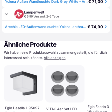
€ 71,00
Yolena Außen Wandleuchte Dark Grey White - Arcchio - Balkon - Modern - Metall - Einflammig
Lampenwelt
€ 6,99 Versand
,
2–5 Tage
€ 74,90
Arcchio LED-Außenwandleuchte Yolena, anthrazit, Alu, 21cm - dunkelgrau, weiß
Ähnliche Produkte
Wir haben eine Produktauswahl zusammengestellt, die für dich 
interessant sein könnte.
Alle anzeigen
Eglo Faedo 3
Eglo Desella 1 95097
V-TAC 4er Set LED
Wandlampe