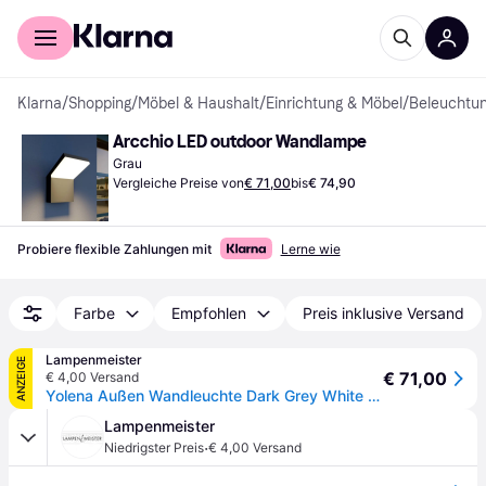
Für Shopper
Für Händler
Klarna
/
Shopping
/
Möbel & Haushalt
/
Einrichtung & Möbel
/
Beleuchtu
Arcchio LED outdoor Wandlampe
Grau
Vergleiche Preise von
€ 71,00
bis
€ 74,90
Probiere flexible Zahlungen mit
Lerne wie
Farbe
Empfohlen
Preis inklusive Versand
Lampenmeister
ANZEIGE
€ 71,00
€ 4,00 Versand
Yolena Außen Wandleuchte Dark Grey White - Arcchio - Balkon - Modern - Metall - Einflammig
Lampenmeister
·
Niedrigster Preis
€ 4,00 Versand