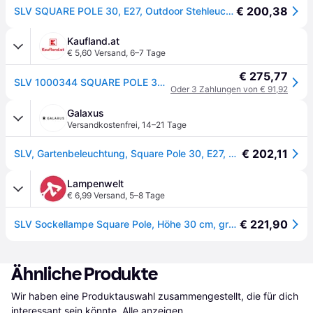
€ 200,38
SLV SQUARE POLE 30, E27, Outdoor Stehleuchte, Edelstahl 304, max. 20W - Stand-, Wand- und Deckenleuchten (Outdoor)
Kaufland.at
€ 5,60 Versand
,
6–7 Tage
€ 275,77
SLV 1000344 SQUARE POLE 30 E27 Outdoor Stehleuchte Edelstahl max. 20W IP44
Oder 3 Zahlungen von € 91,92
Galaxus
Versandkostenfrei
,
14–21 Tage
€ 202,11
SLV, Gartenbeleuchtung, Square Pole 30, E27, Outdoor Stehleuchte, alu gebürstet, max (E27, IP44)
Lampenwelt
€ 6,99 Versand
,
5–8 Tage
€ 221,90
SLV Sockellampe Square Pole, Höhe 30 cm, grau, Edelstahl - edelstahl, weiß
Ähnliche Produkte
Wir haben eine Produktauswahl zusammengestellt, die für dich 
interessant sein könnte.
Alle anzeigen