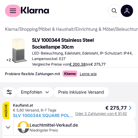
Für Shopper
Für Händler
Klarna
/
Shopping
/
Möbel & Haushalt
/
Einrichtung & Möbel
/
Beleuchtu
SLV 1000344 Stainless Steel 
Sockellampe 30cm
LED-Beleuchtung, Edelstahl, Edelstahl, IP-Schutzart: IP44, 
Lampensockel: E27
+
2
Vergleiche Preise von
€ 200,38
bis
€ 275,77
Probiere flexible Zahlungen mit
Lerne wie
Empfohlen
Preis inklusive Versand
Kaufland.at
ANZEIGE
€ 275,77
€ 5,60 Versand
,
6–7 Tage
Oder 3 Zahlungen von € 91,92
SLV 1000344 SQUARE POLE 30 E27 Outdoor Stehleuchte Edelstahl max. 20W IP44
Leuchtmittel-Verkauf.de
Niedrigster Preis