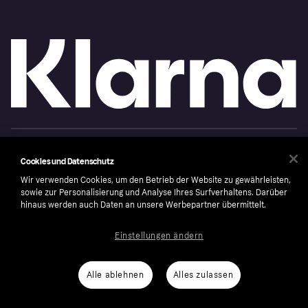
Copyright © 2005-2026 Klarna Bank AB (publ). Headquarters: Stockholm, Sweden. All
rights reserved. Klarna Bank AB (publ). Sveavägen 46, 111 34 Stockholm. Organization
Cookies und Datenschutz
number: 556737-0431
Wir verwenden Cookies, um den Betrieb der Website zu gewährleisten,
Cookies
Klarna.com
sowie zur Personalisierung und Analyse Ihres Surfverhaltens. Darüber
hinaus werden auch Daten an unsere Werbepartner übermittelt.
Einstellungen ändern
Alle ablehnen
Alles zulassen