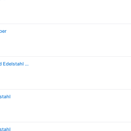
ber
Philips Sockel-Doppelsteckdose für außen Auckland Edelstahl 23,2 cm
stahl
stahl