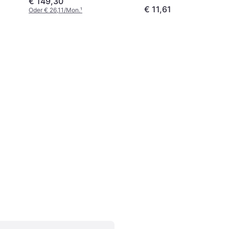
€ 149,30
€ 11,61
Oder € 26,11/Mon.
¹