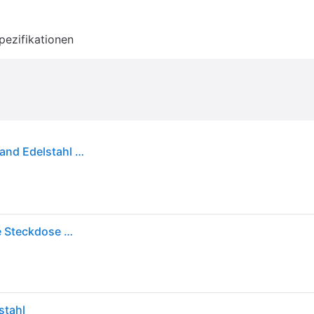
pezifikationen
Philips Sockel-Doppelsteckdose für außen Auckland Edelstahl 23,2 cm
Philips Rock Outdoor Doppelsteckdose, wetterfeste Steckdose mit 2 Steckern, optimale Stromversorgung für LED Beleuchtung im Außenbereich, Edelstahl
stahl