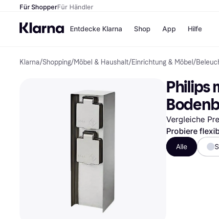
Für Shopper
Für Händler
Entdecke Klarna
Shop
App
Hilfe
Klarna
/
Shopping
/
Möbel & Haushalt
/
Einrichtung & Möbel
/
Beleuc
Zahlungsmethoden
Shops
Zahlungsmethoden
MediaM
Philips
Sofort bezahlen
H&M
Bezahle in 3
Temu
Bodenb
Teilzahlungen
Kauflan
Bezahle in bis zu 30
Samsu
Vergleiche Pr
Tagen
Probiere flexi
Ratenzahlung
Alle
S
Alle Shops