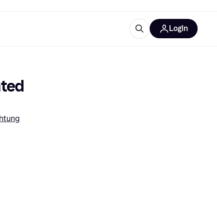
Login
Weitere Informationen
sstattung
M
Was ist Klarna?
ted 
htung
tegorien