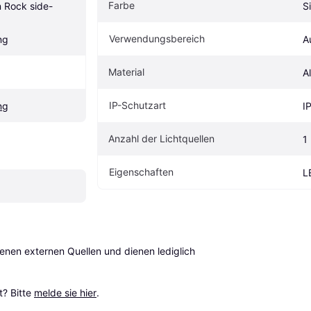
Farbe
 Rock side-
S
Verwendungsbereich
ng
A
Material
A
IP-Schutzart
ng
I
Anzahl der Lichtquellen
1
Eigenschaften
L
en externen Quellen und dienen lediglich 
? Bitte 
melde sie hier
.