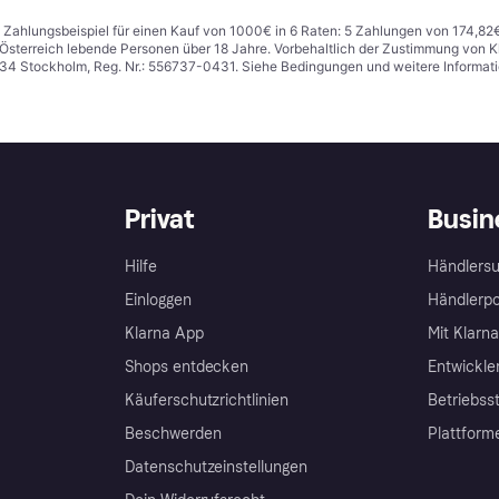
n. Zahlungsbeispiel für einen Kauf von 1000€ in 6 Raten: 5 Zahlungen von 174,82
in Österreich lebende Personen über 18 Jahre. Vorbehaltlich der Zustimmung von
1 34 Stockholm, Reg. Nr.: 556737-0431. Siehe Bedingungen und weitere Informat
Privat
Busin
Hilfe
Händlersu
Einloggen
Händlerpo
Klarna App
Mit Klarn
Shops entdecken
Entwickle
Käuferschutzrichtlinien
Betriebss
Beschwerden
Plattform
Datenschutzeinstellungen