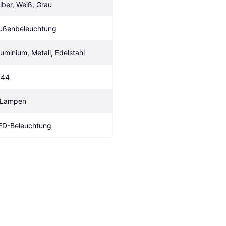
ilber, Weiß, Grau
ußenbeleuchtung
luminium, Metall, Edelstahl
P44
 Lampen
ED-Beleuchtung