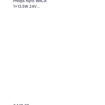
Philips Nyro WACA
1x13.5W 24V
Bodenbeleuchtung 40cm