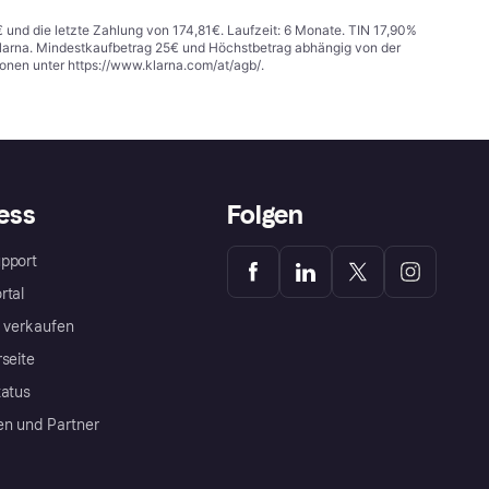
€ und die letzte Zahlung von 174,81€. Laufzeit: 6 Monate. TIN 17,90%
 Klarna. Mindestkaufbetrag 25€ und Höchstbetrag abhängig von der
ionen unter
https://www.klarna.com/at/agb/
.
ess
Folgen
pport
rtal
a verkaufen
rseite
tatus
en und Partner