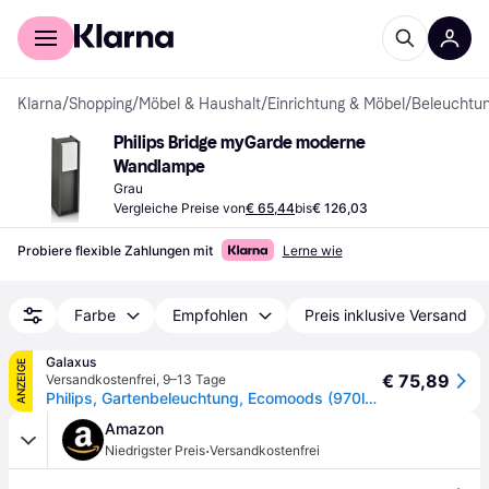
Für Shopper
Für Händler
Klarna
/
Shopping
/
Möbel & Haushalt
/
Einrichtung & Möbel
/
Beleuchtu
Philips Bridge myGarde moderne 
Wandlampe
Grau
Vergleiche Preise von
€ 65,44
bis
€ 126,03
Probiere flexible Zahlungen mit
Lerne wie
Farbe
Empfohlen
Preis inklusive Versand
Galaxus
ANZEIGE
€ 75,89
Versandkostenfrei
,
9–13 Tage
Philips, Gartenbeleuchtung, Ecomoods (970lm, E27, IP44)
Amazon
·
Niedrigster Preis
Versandkostenfrei