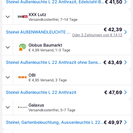
€ 41,50
Steinel Außenleuchte L 22 Anthrazit, Edelstahl-Blende, max. 60 W Außenwandleuchte, E27 Fassung, moderne Wandleuchte
XXX Lutz
Versandkostenfrei
,
7–14 Tage
€ 42,39
Steinel AUßENWANDLEUCHTE Anthrazit xxxlutz.at
Oder 3 Zahlungen von € 14,13
Globus Baumarkt
€ 4,99 Versand
,
1–3 Tage
€ 43,49
Steinel Außenleuchte L 22 Anthrazit ohne Sensor - Terra
OBI
€ 4,95 Versand
,
3 Tage
€ 47,69
Steinel Außenleuchte L 22 Anthrazit
Galaxus
Versandkostenfrei
,
5–7 Tage
€ 49,97
Steinel, Gartenbeleuchtung, Aussenleuchte L 22 M (E27, IP44)