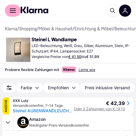
Für Shopper
Für Händler
Klarna
/
Shopping
/
Möbel & Haushalt
/
Einrichtung & Möbel
/
Beleuchtu
Steinel L Wandlampe
LED-Beleuchtung, Weiß, Grau, Silber, Aluminium, Stein, IP-
Schutzart: IP44, Lampensockel: E27
Vergleiche Preise von
€ 41,50
bis
€ 51,99
Probiere flexible Zahlungen mit
Lerne wie
Farbe
Empfohlen
Preis inklusive Versand
XXX Lutz
ANZEIGE
€ 42,39
Versandkostenfrei
,
7–14 Tage
Oder 3 Zahlungen von € 14,13
Steinel AUßENWANDLEUCHTE Anthrazit xxxlutz.at
Amazon
·
Niedrigster Preis
Versandkostenfrei