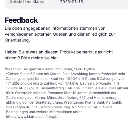
Gelistet bei Klarna
2023-01-13
Feedback
Die oben angegebenen Informationen stammen von 
verschiedenen externen Quellen und dienen lediglich zur 
Orientierung.

Haben Sie etwas an diesem Produkt bemerkt, das nicht 
stimmt? Bitte 
melde sie hier
.
¹
Bezahlen Sie ganz in 6 Raten mit Klarna, *APR 17,90%.
*Zahlen Sie in 6 Raten mit Klarna. Eine Anzahlung kann erforderlich sein.
Zahlungsbeispiel für einen Kauf von 1000€ in 6 Raten: 5 Zahlungen von
174,82€ und die letzte Zahlung von 174,81€. Laufzeit: 6 Monate. TIN
17,90% APR 17,90%. Gesamtbetrag 1048,91€. Zinsen: 48,91€. Dies gilt nur
für in Österreich lebende Personen über 18 Jahre. Vorbehaltlich der
Zustimmung von Klarna. Mindestkaufbetrag 25€ und Höchstbetrag
abhängig von der Bonitätsprüfung. Kreditgeber: Klarna Bank AB (publ),
Sveavägen 46, 111 34 Stockholm, Reg. Nr.: 556737-0431. Siehe
Bedingungen und weitere Informationen unter
https://www.klarna.com/at/agb/
.