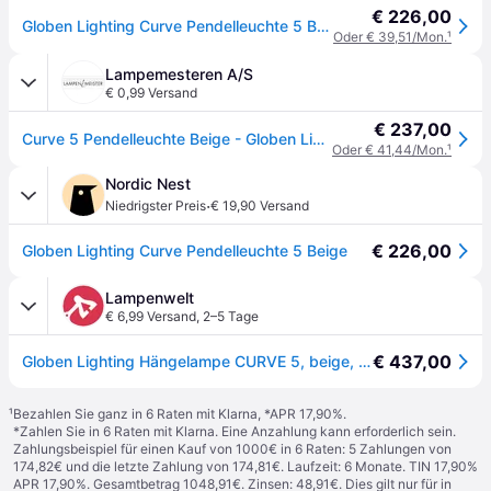
€ 226,00
Globen Lighting Curve Pendelleuchte 5 Beige
Oder € 39,51/Mon.
¹
Lampemesteren A/S
€ 0,99 Versand
€ 237,00
Curve 5 Pendelleuchte Beige - Globen Lighting - Küche - Vintage - Metall - Mehrflammig
Oder € 41,44/Mon.
¹
Nordic Nest
·
Niedrigster Preis
€ 19,90 Versand
€ 226,00
Globen Lighting Curve Pendelleuchte 5 Beige
Lampenwelt
€ 6,99 Versand
,
2–5 Tage
€ 437,00
Globen Lighting Hängelampe CURVE 5, beige, 5-flg., 165 cm
¹
Bezahlen Sie ganz in 6 Raten mit Klarna, *APR 17,90%.
*Zahlen Sie in 6 Raten mit Klarna. Eine Anzahlung kann erforderlich sein.
Zahlungsbeispiel für einen Kauf von 1000€ in 6 Raten: 5 Zahlungen von
174,82€ und die letzte Zahlung von 174,81€. Laufzeit: 6 Monate. TIN 17,90%
APR 17,90%. Gesamtbetrag 1048,91€. Zinsen: 48,91€. Dies gilt nur für in