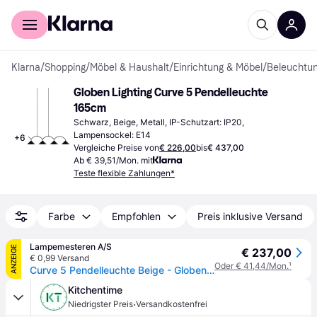
Für Shopper
Für Händler
Klarna
/
Shopping
/
Möbel & Haushalt
/
Einrichtung & Möbel
/
Beleuchtu
Globen Lighting Curve 5 Pendelleuchte 
165cm
Schwarz, Beige, Metall, IP-Schutzart: IP20, 
Lampensockel: E14
+
6
Vergleiche Preise von
€ 226,00
bis
€ 437,00
Ab € 39,51/Mon. mit
Teste flexible Zahlungen*
Farbe
Empfohlen
Preis inklusive Versand
Lampemesteren A/S
ANZEIGE
€ 237,00
€ 0,99 Versand
Oder € 41,44/Mon.
¹
Curve 5 Pendelleuchte Beige - Globen Lighting - Küche - Vintage - Metall - Mehrflammig
Kitchentime
·
Niedrigster Preis
Versandkostenfrei