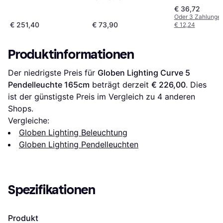
30cm
38cm
Pendelleuchte
€ 36,72
Oder 3 Zahlunge
€ 251,40
€ 73,90
€ 12,24
Produktinformationen
Der niedrigste Preis für 
Globen Lighting Curve 5 
Pendelleuchte 165cm
 beträgt derzeit 
€ 226,00
. Dies 
ist der günstigste Preis im Vergleich zu 
4
 anderen 
Shops.
Vergleiche:
Globen Lighting Beleuchtung
Globen Lighting Pendelleuchten
Spezifikationen
Produkt