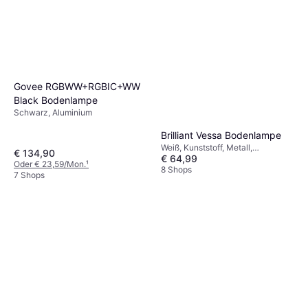
Govee RGBWW+RGBIC+WW
Black Bodenlampe
Schwarz, Aluminium
Brilliant Vessa Bodenlampe
Weiß, Kunststoff, Metall,
€ 134,90
€ 64,99
Lampensockel: E27
Oder € 23,59/Mon.
¹
8 Shops
7 Shops