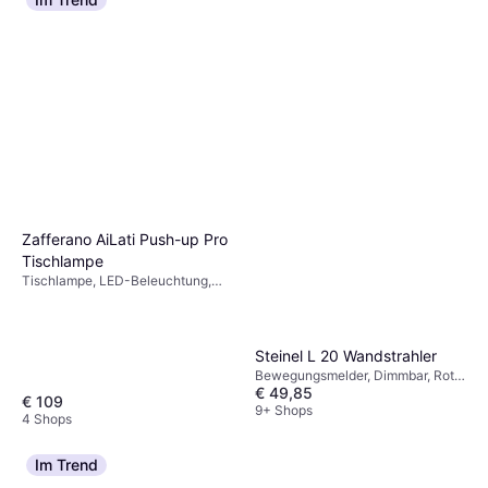
Zafferano AiLati Push-up Pro
Tischlampe
Tischlampe, LED-Beleuchtung,
Grau, IP-Schutzart: IP20
Steinel L 20 Wandstrahler
Bewegungsmelder, Dimmbar, Rot,
€ 49,85
Grau, Silber, Weiß, Schwarz,
€ 109
Aluminium, Edelstahl, Edelstahl,
9+ Shops
4 Shops
Kunststoff, Aluminium, Stahl, IP-
Schutzart: IP20, IP67, IP44,
Lampensockel: E27
Im Trend