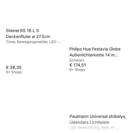
Steinel RS 16 L S
Deckenfluter ∅ 27.5cm
Timer, Bewegungsmelder, LED-
Beleuchtung, Weiß, Kunststoff,
Philips Hue Festavia Globe
Glas, IP-Schutzart: IP44,
Außenlichterkette 14 m
Lampensockel: E27
Schwarz
Schwarz Lichterkette
€ 174,51
€ 38,35
9+ Shops
9+ Shops
Paulmann Universal stribelys,
Udendørs Lichtleiste
LED-Beleuchtung, Weiß, IP-
Schutzart: IP20