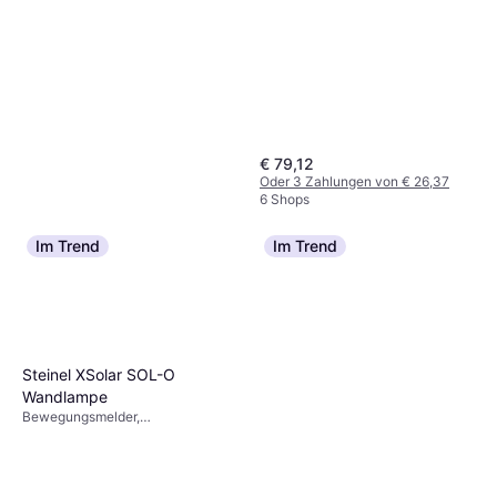
Lampensockel: E27
€ 79,12
Oder 3 Zahlungen von € 26,37
6 Shops
Im Trend
Im Trend
Steinel XSolar SOL-O
Wandlampe
Globo Lighting Annika
Bewegungsmelder,
Hängeleuchte Pendelleuchte
Solarbeleuchtung, LED-
Grau, Metall
Beleuchtung, Weiß, Grau, IP-
€ 59,99
Schutzart: IP44
4 Shops