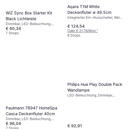
Aqara T1M White
Deckenfluter ∅ 49.5cm
WiZ Sync Box Starter Kit
Integrierter Ein-/Ausschalter, Weiß,
Black Lichtleiste
IP-Schutzart: IP20
Dimmbar, LED-Beleuchtung,
€ 124,54
€ 60,34
Schwarz
Oder € 21,78/Mon.
¹
7 Shops
8 Shops
Philips Hue Play Double Pack
Wandlampe
LED-Beleuchtung, Dimmbar,
Schwarz, Kunststoff, IP-Schutzart:
IP20
Paulmann 78947 HomeSpa
Casca Deckenfluter 40cm
Dimmbar, LED-Beleuchtung,
€ 96,04
Silber, Weiß, Schwarz, Metall, IP-
€ 92,91
Schutzart: IP20
7 Shops