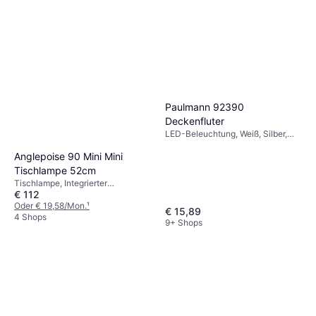
Paulmann 93764
Bodenbeleuchtung 55cm
LED-Beleuchtung,
€ 24,90
Solarbeleuchtung, Transparent,
Paulmann 92390
Silber, Weiß, Edelstahl, Stahl, IP-
9+ Shops
Deckenfluter
Schutzart: IP44
LED-Beleuchtung, Weiß, Silber,
Kunststoff, IP-Schutzart: IP44
Anglepoise 90 Mini Mini
Tischlampe 52cm
Tischlampe, Integrierter
€ 112
Ein-/Ausschalter, Dimmbar, LED-
Beleuchtung, Beige, Schwarz, Rot,
Oder € 19,58/Mon.
¹
€ 15,89
Silber, Grau, Blau, Metall, Stahl,
4 Shops
9+ Shops
Aluminium, IP-Schutzart: IP20