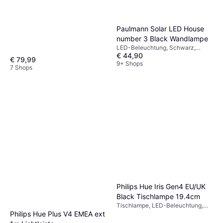
Paulmann Solar LED House
number 3 Black Wandlampe
LED-Beleuchtung, Schwarz,
€ 44,90
Edelstahl, Kunststoff, IP-Schutzart:
€ 79,99
IP44
9+ Shops
7 Shops
Philips Hue Iris Gen4 EU/UK
Black Tischlampe 19.4cm
Tischlampe, LED-Beleuchtung,
Dimmbar, Schwarz, Metall, IP-
Philips Hue Plus V4 EMEA ext
Schutzart: IP20