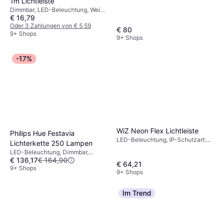
1m Lichtleiste
Dimmbar, LED-Beleuchtung, Weiß,
€ 16,79
IP-Schutzart: IP20
Oder 3 Zahlungen von € 5,59
€ 80
9+ Shops
9+ Shops
-17%
WiZ Neon Flex Lichtleiste
Philips Hue Festavia
LED-Beleuchtung, IP-Schutzart:
Lichterkette 250 Lampen
IP20
LED-Beleuchtung, Dimmbar,
€ 136,17
€ 164,90
Schwarz, IP-Schutzart: IP44, IP54
€ 64,21
9+ Shops
9+ Shops
Im Trend