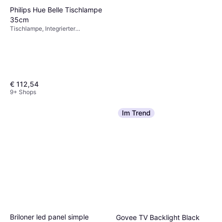
Philips Hue Belle Tischlampe
35cm
Tischlampe, Integrierter
Ein-/Ausschalter, LED-
Beleuchtung, Schwarz, Metall, IP-
Schutzart: IP54, IP20
€ 112,54
9+ Shops
Im Trend
Smartwares LED Außen
Stehleuchte IDE-60080 Weiß
Briloner led panel simple
Govee TV Backlight Black