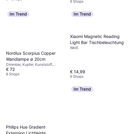
9 Shops
Im Trend
Im Trend
Xiaomi Magnetic Reading
Light Bar Tischbeleuchtung
Weiß
Nordlux Scorpius Copper
Wandlampe ∅ 20cm
Dimmbar, Kupfer, Kunststoff,
€ 72
Metall, IP-Schutzart: IP23,
€ 14,99
Lampensockel: E14
8 Shops
9 Shops
Im Trend
Philips Hue Gradient
Extension Lichtleiste