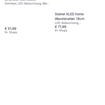
Dimmbar, LED-Beleuchtung, Weiß,
IP-Schutzart: IP20
Steinel XLED home
Wandstrahler 18cm
LED-Beleuchtung,
€ 71,99
Bewegungsmelder, Schwarz,
€ 51,99
Silber, Grau, Weiß, Glas, Kunststoff,
9+ Shops
9+ Shops
IP-Schutzart: IP44