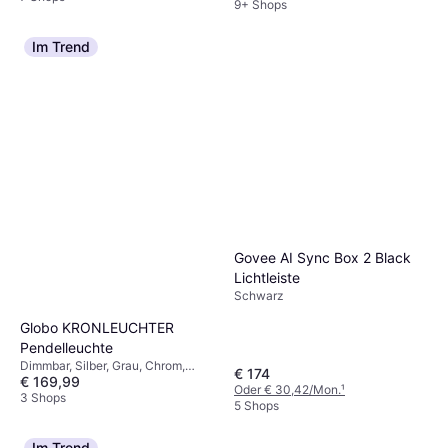
9+ Shops
Im Trend
Govee AI Sync Box 2 Black
Lichtleiste
Schwarz
Globo KRONLEUCHTER
Pendelleuchte
Dimmbar, Silber, Grau, Chrom,
€ 174
€ 169,99
Mehrfarbig, Transparent, Metall,
Oder € 30,42/Mon.
¹
Eisen
3 Shops
5 Shops
Im Trend