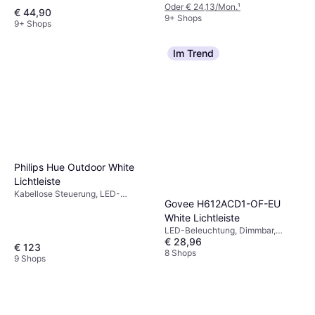
Oder € 24,13/Mon.
¹
€ 44,90
9+ Shops
9+ Shops
Im Trend
Philips Hue Outdoor White
Lichtleiste
Kabellose Steuerung, LED-
Govee H612ACD1-OF-EU
Beleuchtung, Dimmbar, Weiß,
Kunststoff, IP-Schutzart: IP67
White Lichtleiste
LED-Beleuchtung, Dimmbar,
€ 28,96
Fernbedienung, Weiß, Kunststoff
€ 123
8 Shops
9 Shops