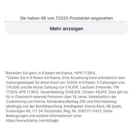
Sie haben 48 von 72025 Produkten angesehen
Mehr anzeigen
Philips Hue Gradient Signe
LED Tischleuchte 12 W
Tischlampe, LED-Beleuchtung,
Tischlampe 55.3cm
€ 161,99
Dimmbar, Weiß, Aluminium, IP-
€ 32,89
Schutzart: IP20
9+ Shops
9+ Shops
1
2
3
...
752
...
1501
¹
Bezahlen Sie ganz in 6 Raten mit Klarna, *APR 17,90%.
*Zahlen Sie in 6 Raten mit Klarna. Eine Anzahlung kann erforderlich sein.
Zahlungsbeispiel für einen Kauf von 1000€ in 6 Raten: 5 Zahlungen von
174,82€ und die letzte Zahlung von 174,81€. Laufzeit: 6 Monate. TIN
17,90% APR 17,90%. Gesamtbetrag 1048,91€. Zinsen: 48,91€. Dies gilt nur
für in Österreich lebende Personen über 18 Jahre. Vorbehaltlich der
Zustimmung von Klarna. Mindestkaufbetrag 25€ und Höchstbetrag
abhängig von der Bonitätsprüfung. Kreditgeber: Klarna Bank AB (publ),
Sveavägen 46, 111 34 Stockholm, Reg. Nr.: 556737-0431. Siehe
Bedingungen und weitere Informationen unter
https://www.klarna.com/at/agb/
.