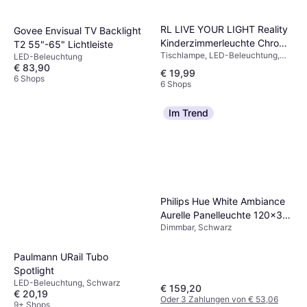
RL LIVE YOUR LIGHT Reality
Govee Envisual TV Backlight
Kinderzimmerleuchte Chrom
T2 55"-65" Lichtleiste
Tischlampe, LED-Beleuchtung,
Kunststoff 17.5x14.5x12.5
LED-Beleuchtung
Metall
€ 83,90
cm Tischlampe
€ 19,99
6 Shops
6 Shops
Im Trend
Philips Hue White Ambiance
Aurelle Panelleuchte 120x30
Dimmbar, Schwarz
cm Schwarz Deckenfluter
Paulmann URail Tubo
Spotlight
LED-Beleuchtung, Schwarz
€ 159,20
€ 20,19
Oder 3 Zahlungen von € 53,06
9+ Shops