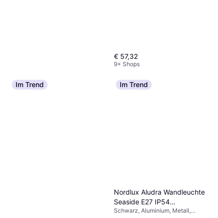
€ 57,32
9+ Shops
Im Trend
Im Trend
Eglo Romazzina E27 Ø325
Schwarz Pendelleuchte ∅
Schwarz, Stahl, Lampensockel:
32.5cm
€ 59,99
E27
9 Shops
Nordlux Aludra Wandleuchte
Seaside E27 IP54
Schwarz, Aluminium, Metall,
Wandlampe