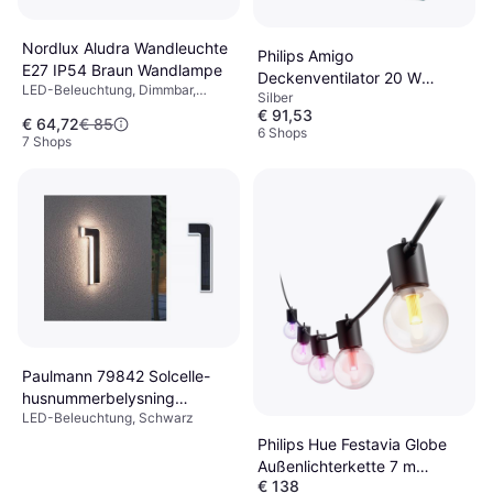
Nordlux Aludra Wandleuchte
Philips Amigo
E27 IP54 Braun Wandlampe
Deckenventilator 20 W
LED-Beleuchtung, Dimmbar,
Silber
490mm x 137mm
Braun, Grau, Aluminium,
€ 91,53
€ 64,72
€ 85
Aluminium, Kunststoff, Metall,
6 Shops
7 Shops
Lampensockel: E27
Paulmann 79842 Solcelle-
husnummerbelysning
LED-Beleuchtung, Schwarz
Lichtleiste
Philips Hue Festavia Globe
Außenlichterkette 7 m
€ 138
Lichterkette