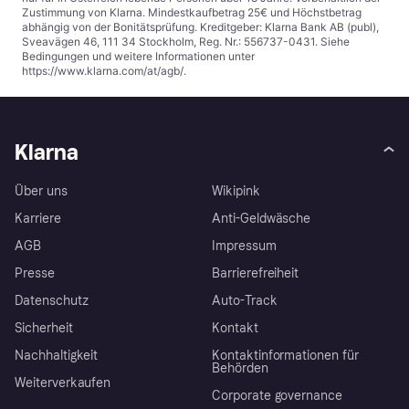
Zustimmung von Klarna. Mindestkaufbetrag 25€ und Höchstbetrag
abhängig von der Bonitätsprüfung. Kreditgeber: Klarna Bank AB (publ),
Sveavägen 46, 111 34 Stockholm, Reg. Nr.: 556737-0431. Siehe
Bedingungen und weitere Informationen unter
https://www.klarna.com/at/agb/
.
Klarna
Über uns
Wikipink
Karriere
Anti-Geldwäsche
AGB
Impressum
Presse
Barrierefreiheit
Datenschutz
Auto-Track
Sicherheit
Kontakt
Nachhaltigkeit
Kontaktinformationen für
Behörden
Weiterverkaufen
Corporate governance