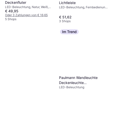
Dimmbar, LED-Beleuchtung, Weiß,
110 cm Bodenlampe
Deckenfluter
Lichtleiste
€ 64,99
Kunststoff, IP-Schutzart: IP44
LED-Beleuchtung, Natur, Weiß,
LED-Beleuchtung, Fernbedienung,
Oder 3 Zahlungen von € 21,66
€ 49,95
Metall, IP-Schutzart: IP20
Schwarz
2 Shops
Oder 3 Zahlungen von € 16,65
€ 51,62
5 Shops
3 Shops
Im Trend
Paulmann Wandleuchte
Deckenleuchte
LED-Beleuchtung
Lichtkanalsystem Linion
1780lm Deckenfluter