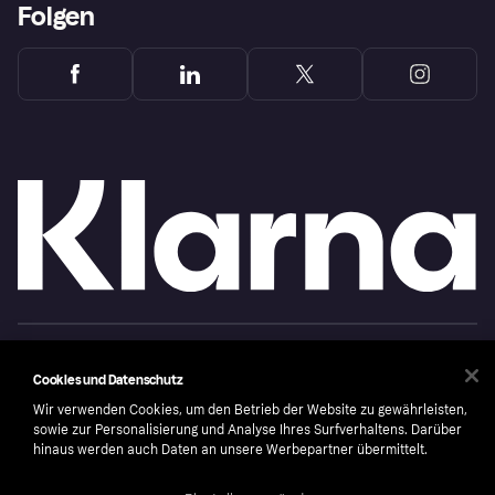
Folgen
Copyright © 2005-2026 Klarna Bank AB (publ). Headquarters: Stockholm, Sweden. All
rights reserved. Klarna Bank AB (publ). Sveavägen 46, 111 34 Stockholm. Organization
number: 556737-0431
Cookies und Datenschutz
Wir verwenden Cookies, um den Betrieb der Website zu gewährleisten,
Cookies
Klarna.com
sowie zur Personalisierung und Analyse Ihres Surfverhaltens. Darüber
hinaus werden auch Daten an unsere Werbepartner übermittelt.