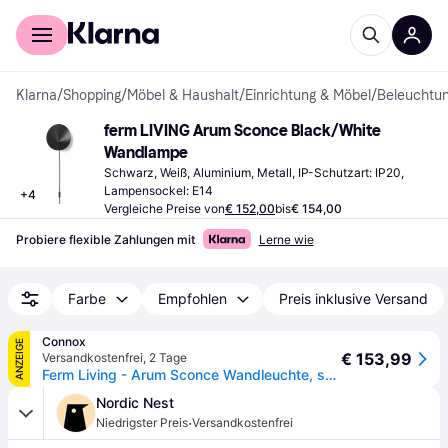
Für Shopper
Für Händler
Klarna
/
Shopping
/
Möbel & Haushalt
/
Einrichtung & Möbel
/
Beleuchtu
ferm LIVING Arum Sconce Black/White 
Wandlampe
Schwarz, Weiß, Aluminium, Metall, IP-Schutzart: IP20, 
Lampensockel: E14
+
4
Vergleiche Preise von
€ 152,00
bis
€ 154,00
Probiere flexible Zahlungen mit
Lerne wie
Farbe
Empfohlen
Preis inklusive Versand
Connox
ANZEIGE
€ 153,99
Versandkostenfrei
,
2 Tage
Ferm Living - Arum Sconce Wandleuchte, schwarz - Schwarz
Nordic Nest
·
Niedrigster Preis
Versandkostenfrei