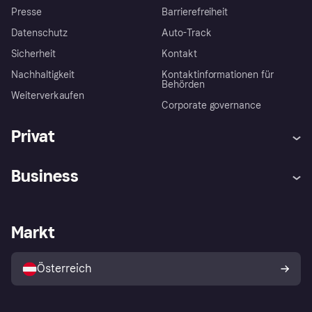
Presse
Barrierefreiheit
Datenschutz
Auto-Track
Sicherheit
Kontakt
Nachhaltigkeit
Kontaktinformationen für
Behörden
Weiterverkaufen
Corporate governance
Privat
Hilfe
Käuferschutzrichtlinien
Business
Einloggen
Beschwerden
Händlersupport
Entwicklerseite
Klarna App
Datenschutzeinstellungen
Händlerportal
Betriebsstatus
Markt
Shops entdecken
Dein Widerrufsrecht
Mit Klarna verkaufen
Plattformen und Partner
Österreich