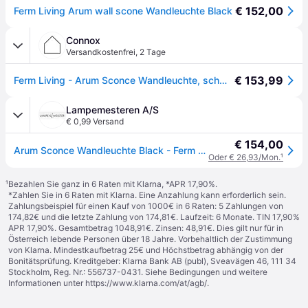
€ 152,00
Ferm Living Arum wall scone Wandleuchte Black
Connox
Versandkostenfrei
,
2 Tage
€ 153,99
Ferm Living - Arum Sconce Wandleuchte, schwarz - Schwarz
Lampemesteren A/S
€ 0,99 Versand
€ 154,00
Arum Sconce Wandleuchte Black - Ferm Living - Wohnzimmer - Design - Edelstahl - Einflammig
Oder € 26,93/Mon.
¹
¹
Bezahlen Sie ganz in 6 Raten mit Klarna, *APR 17,90%.
*Zahlen Sie in 6 Raten mit Klarna. Eine Anzahlung kann erforderlich sein.
Zahlungsbeispiel für einen Kauf von 1000€ in 6 Raten: 5 Zahlungen von
174,82€ und die letzte Zahlung von 174,81€. Laufzeit: 6 Monate. TIN 17,90%
APR 17,90%. Gesamtbetrag 1048,91€. Zinsen: 48,91€. Dies gilt nur für in
Österreich lebende Personen über 18 Jahre. Vorbehaltlich der Zustimmung
von Klarna. Mindestkaufbetrag 25€ und Höchstbetrag abhängig von der
Bonitätsprüfung. Kreditgeber: Klarna Bank AB (publ), Sveavägen 46, 111 34
Stockholm, Reg. Nr.: 556737-0431. Siehe Bedingungen und weitere
Informationen unter
https://www.klarna.com/at/agb/
.