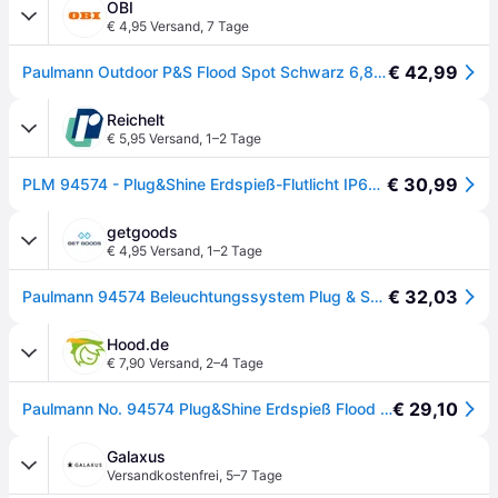
OBI
€ 4,95 Versand
,
7 Tage
€ 42,99
Paulmann Outdoor P&S Flood Spot Schwarz 6,8 W IP65 3000K
Reichelt
€ 5,95 Versand
,
1–2 Tage
€ 30,99
PLM 94574 - Plug&Shine Erdspieß-Flutlicht IP65, 3000 K, 6,8 W, 580 lm
getgoods
€ 4,95 Versand
,
1–2 Tage
€ 32,03
Paulmann 94574 Beleuchtungssystem Plug & Shine 6.8 W Warmweiß Schwarz
Hood.de
€ 7,90 Versand
,
2–4 Tage
€ 29,10
Paulmann No. 94574 Plug&Shine Erdspieß Flood IP65 6,8W 3000K Anthrazit
Galaxus
Versandkostenfrei
,
5–7 Tage