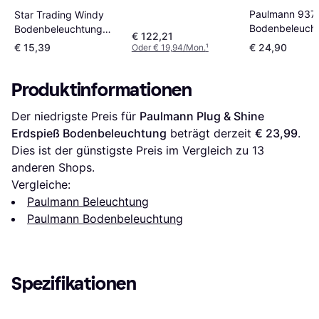
Paulmann 937
Star Trading Windy
Bodenbeleuch
Bodenbeleuchtung
€ 122,21
55cm
81cm
€ 15,39
€ 24,90
Oder € 19,94/Mon.
¹
Produktinformationen
Der niedrigste Preis für 
Paulmann Plug & Shine 
Erdspieß Bodenbeleuchtung
 beträgt derzeit 
€ 23,99
. 
Dies ist der günstigste Preis im Vergleich zu 
13
anderen Shops.
Vergleiche:
Paulmann Beleuchtung
Paulmann Bodenbeleuchtung
Spezifikationen