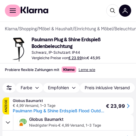
Für Shopper
Für Händler
Klarna
/
Shopping
/
Möbel & Haushalt
/
Einrichtung & Möbel
/
Beleuchtu
Paulmann Plug & Shine Erdspieß 
Bodenbeleuchtung
Schwarz, IP-Schutzart: IP44
Vergleiche Preise von
€ 23,99
bis
€ 45,95
Probiere flexible Zahlungen mit
Lerne wie
Farbe
Empfohlen
Preis inklusive Versand
Globus Baumarkt
ANZEIGE
€ 23,99
€ 4,99 Versand
,
1–3 Tage
Paulmann Plug & Shine Erdspieß Flood Outdoor mit Erdspieß 10,3 cm warmweiß - Weiß
Globus Baumarkt
·
Niedrigster Preis
€ 4,99 Versand
,
1–3 Tage