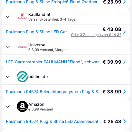
€ 23,99
Paulmann Plug & Shine Erdspieß Flood Outdoor mit Erdspieß 10,3 cm warmweiß - Weiß
Kaufland.at
Versandkostenfrei
,
3–4 Tage
€ 43,08
Paulmann Plug & Shine LED Gartenstrahler Fluter Einzelspot
Oder 3 Zahlungen von € 14,36
Universal
€ 3,99 Versand
,
Morgen
€ 39,99
LED Gartenstrahler PAULMANN "Flood", schwarz, H:10,3cm, Leuchten, LED Gartenstrahler, LED-Modul
bücher.de
€ 38,99
Paulmann 94574 Beleuchtungssystem Plug & Shine 6.8W Warmweiß Schwarz
Amazon
€ 3,99 Versand
€ 25,43
Paulmann 94574 Plug & Shine LED Außenleuchte Gartenstrahler Fluter IP65 Warmweiß incl. 1x6,8 Watt Schwarz Aluminium Spot 3000 K