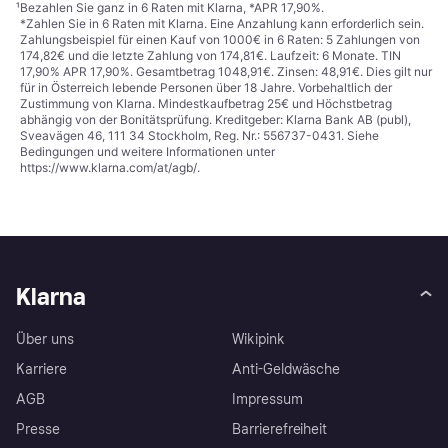
¹
Bezahlen Sie ganz in 6 Raten mit Klarna, *APR 17,90%.
*Zahlen Sie in 6 Raten mit Klarna. Eine Anzahlung kann erforderlich sein.
Zahlungsbeispiel für einen Kauf von 1000€ in 6 Raten: 5 Zahlungen von
174,82€ und die letzte Zahlung von 174,81€. Laufzeit: 6 Monate. TIN
17,90% APR 17,90%. Gesamtbetrag 1048,91€. Zinsen: 48,91€. Dies gilt nur
für in Österreich lebende Personen über 18 Jahre. Vorbehaltlich der
Zustimmung von Klarna. Mindestkaufbetrag 25€ und Höchstbetrag
abhängig von der Bonitätsprüfung. Kreditgeber: Klarna Bank AB (publ),
Sveavägen 46, 111 34 Stockholm, Reg. Nr.: 556737-0431. Siehe
Bedingungen und weitere Informationen unter
https://www.klarna.com/at/agb/
.
Klarna
Über uns
Wikipink
Karriere
Anti-Geldwäsche
AGB
Impressum
Presse
Barrierefreiheit