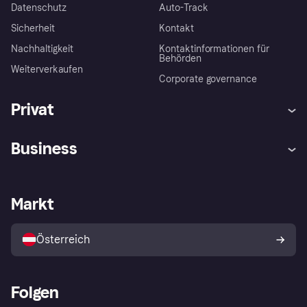
Datenschutz
Auto-Track
Sicherheit
Kontakt
Nachhaltigkeit
Kontaktinformationen für
Behörden
Weiterverkaufen
Corporate governance
Privat
Hilfe
Käuferschutzrichtlinien
Business
Einloggen
Beschwerden
Händlersupport
Entwicklerseite
Klarna App
Datenschutzeinstellungen
Händlerportal
Betriebsstatus
Markt
Shops entdecken
Dein Widerrufsrecht
Mit Klarna verkaufen
Plattformen und Partner
Österreich
Folgen