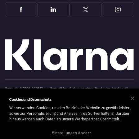
Copyright © 2005-2026 Klarna Bank AB (publ). Headquarters: Stockholm, Sweden. All
rights reserved. Klarna Bank AB (publ). Sveavägen 46, 111 34 Stockholm. Organization
number: 556737-0431
Cookies und Datenschutz
Cookies
Klarna.com
Wir verwenden Cookies, um den Betrieb der Website zu gewährleisten,
sowie zur Personalisierung und Analyse Ihres Surfverhaltens. Darüber
hinaus werden auch Daten an unsere Werbepartner übermittelt.
Einstellungen ändern