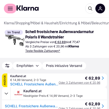
Für Shopper
Für Händler
Klarna
/
Shopping
/
Möbel & Haushalt
/
Einrichtung & Möbel
/
Beleuchtu
Schell frostsichere Außenwandarmatur 
Im Trend
Polaris II Wandstrahler
Vergleiche Preise von
€ 62,89
bis
€ 77,47
Ab 3 Zahlungen von € 20,96 mit
Teste flexible Zahlungen*
Empfohlen
Preis inklusive Versand
Kaufland.at
ANZEIGE
€ 62,89
€ 14,99 Versand
,
2–3 Tage
Oder 3 Zahlungen von € 20,96
SCHELL Frostsichere Außenwandarmatur POLAR II Set
Kaufland.at
·
Niedrigster Preis
€ 14,99 Versand
,
2–3 Tage
€ 62,89
SCHELL Frostsichere Außenwandarmatur POLAR II Set
Oder 3 Zahlungen von € 20,96