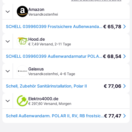
Amazon
Versandkostenfrei
€ 65,78
SCHELL 039960399 Frostsichere Außenwandarmatur , Außenarmatur POLAR II , Messing Armatur (Komplettarmatur) mit automatischer Zwangsbelüftung und Rohrbelüfter , DN 15 G 1,2 AG,Ø 15 mm, Mattchrom
Hood.de
€ 7,49 Versand
,
2–11 Tage
€ 68,54
SCHELL 039960399 Außenwandarmatur POLAR II frostsicher, Komplettarmatur mit Rohr
Galaxus
Versandkostenfrei
,
4–6 Tage
€ 77,06
Schell, Zubehör Sanitärinstallation, Polar II
Elektro4000.de
€ 297,60 Versand
,
Morgen
€ 77,47
Schell Außenwandarm. POLAR II, RV, RB frostsicher, Komplettarmatur, mattchrom