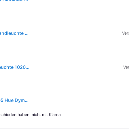
Philips Hue White & Color Ambiance Hue Dymera Wandleuchte Für Den Innen- Und Außenbereich
Ver
Philips Hue White & Color Ambiance Dymera Wandleuchte 1020lm - Schwarz
Ve
Philips Hue LED-Außenwandleuchte 8720169234505 Hue Dymera Wall light 10.2 W RGBW
tschieden haben, nicht mit Klarna 