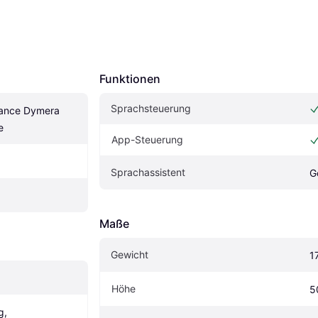
Funktionen
Sprachsteuerung
ance Dymera 
e
App-Steuerung
Sprachassistent
G
Maße
Gewicht
1
Höhe
5
, 