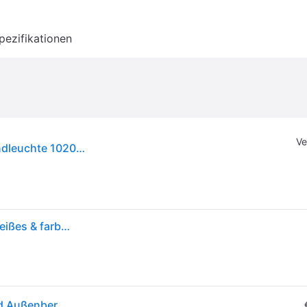
pezifikationen
Ve
Philips Hue White & Color Ambiance Dymera Wandleuchte 1020lm - Schwarz
Philips Hue Dymera Wandleuchte innen & außen | Weißes & farbiges LED Licht | Immersive Innen- & Außenleuchte | IP44 wasserdicht | Sprachsteuerung mit Alexa, Apple Home & Google Assistant | Schwarz
Philips Hue Dymera Wandleuchte für den Innen- und Außenbereich