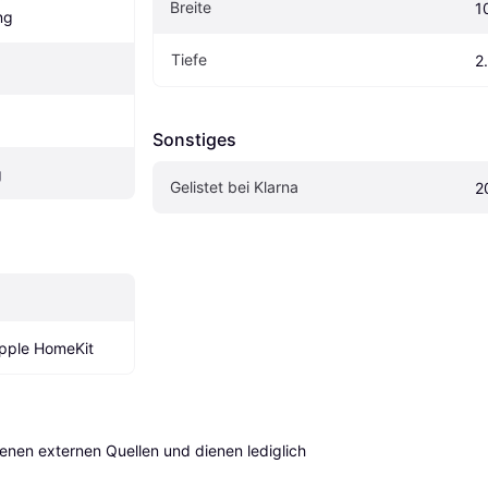
Breite
1
ng
Tiefe
2
Sonstiges
g
Gelistet bei Klarna
2
pple HomeKit
en externen Quellen und dienen lediglich 