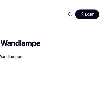
Login
Weitere Informationen
sstattung
M
Was ist Klarna?
k Wandlampe
Wandlampen
tegorien