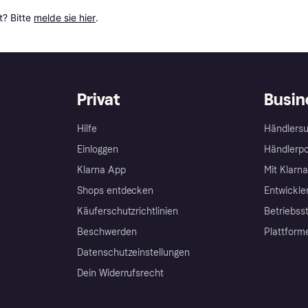
? Bitte 
melde sie hier
.
Privat
Busin
Hilfe
Händlersu
Einloggen
Händlerpo
Klarna App
Mit Klarn
Shops entdecken
Entwickle
Käuferschutzrichtlinien
Betriebss
Beschwerden
Plattform
Datenschutzeinstellungen
Dein Widerrufsrecht