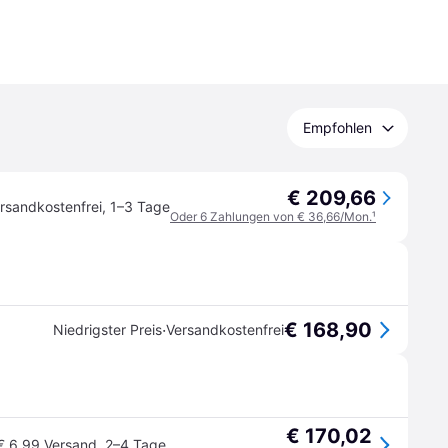
Empfohlen
€ 209,66
rsandkostenfrei
,
1–3 Tage
Oder 6 Zahlungen von € 36,66/Mon.
¹
€ 168,90
·
Niedrigster Preis
Versandkostenfrei
€ 170,02
€ 6,99 Versand
,
2–4 Tage