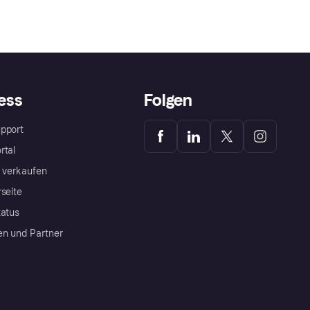
ess
Folgen
pport
rtal
a verkaufen
rseite
tatus
en und Partner