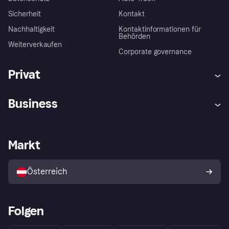
Sicherheit
Kontakt
Nachhaltigkeit
Kontaktinformationen für
Behörden
Weiterverkaufen
Corporate governance
Privat
Hilfe
Käuferschutzrichtlinien
Business
Einloggen
Beschwerden
Händlersupport
Entwicklerseite
Klarna App
Datenschutzeinstellungen
Händlerportal
Betriebsstatus
Markt
Shops entdecken
Dein Widerrufsrecht
Mit Klarna verkaufen
Plattformen und Partner
Österreich
Folgen