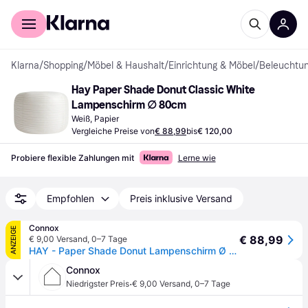
Für Shopper
Für Händler
Klarna
/
Shopping
/
Möbel & Haushalt
/
Einrichtung & Möbel
/
Beleuchtu
Hay Paper Shade Donut Classic White 
Lampenschirm ∅ 80cm
Weiß, Papier
Vergleiche Preise von
€ 88,99
bis
€ 120,00
Probiere flexible Zahlungen mit
Lerne wie
Empfohlen
Preis inklusive Versand
Connox
ANZEIGE
€ 88,99
€ 9,00 Versand
,
0–7 Tage
HAY - Paper Shade Donut Lampenschirm Ø 80 cm, classic white - Weiß
Connox
·
Niedrigster Preis
€ 9,00 Versand
,
0–7 Tage