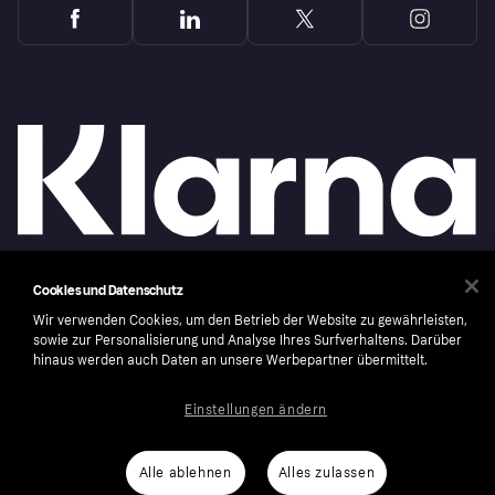
Cookies und Datenschutz
Copyright © 2005-2026 Klarna Bank AB (publ). Headquarters: Stockholm, Sweden. All
rights reserved. Klarna Bank AB (publ). Sveavägen 46, 111 34 Stockholm. Organization
Wir verwenden Cookies, um den Betrieb der Website zu gewährleisten,
number: 556737-0431
sowie zur Personalisierung und Analyse Ihres Surfverhaltens. Darüber
hinaus werden auch Daten an unsere Werbepartner übermittelt.
Cookies
Klarna.com
Einstellungen ändern
Alle ablehnen
Alles zulassen