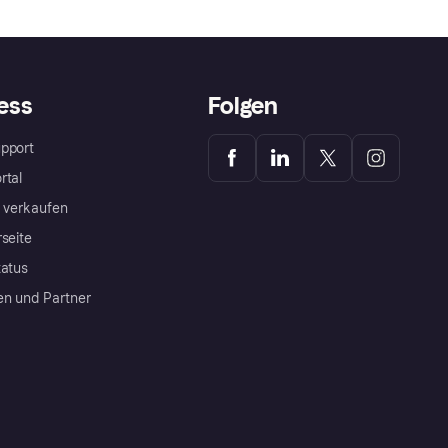
ess
Folgen
pport
rtal
a verkaufen
rseite
tatus
en und Partner