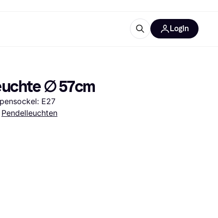
Login
Weitere Informationen
sstattung
M
Was ist Klarna?
euchte ∅ 57cm
mpensockel: E27
 
Pendelleuchten
tegorien