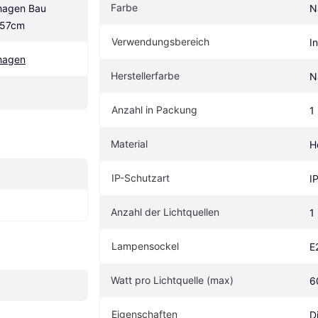
Farbe
agen Bau 
N
 57cm
Verwendungsbereich
I
hagen
Herstellerfarbe
N
Anzahl in Packung
1
Material
H
IP-Schutzart
I
Anzahl der Lichtquellen
1
Lampensockel
E
Watt pro Lichtquelle (max)
6
Eigenschaften
D