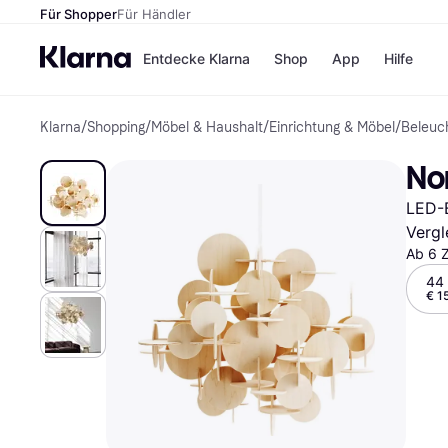
Für Shopper
Für Händler
Entdecke Klarna
Shop
App
Hilfe
Klarna
/
Shopping
/
Möbel & Haushalt
/
Einrichtung & Möbel
/
Beleuc
Zahlungsmethoden
Shops
Zahlungsmethoden
MediaM
No
Sofort bezahlen
H&M
Bezahle in 3
Temu
LED-B
Teilzahlungen
Kauflan
Bezahle in bis zu 30
Samsu
Vergl
Tagen
Ab 6 
Ratenzahlung
44
€ 1
Alle Shops