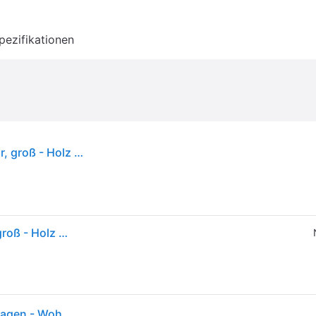
pezifikationen
Normann Copenhagen - Bau Pendelleuchte, natur, groß - Holz natur
Normann Copenhagen - Bau Pendelleuchte, natur, groß - Holz natur
Bau Pendelleuchte Large Nature - Normann Copenhagen - Wohnzimmer - Holz