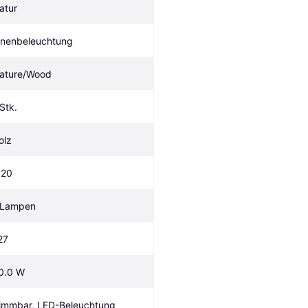
atur
nnenbeleuchtung
ature/Wood
 Stk.
olz
P20
 Lampen
27
0.0 W
immbar, LED-Beleuchtung