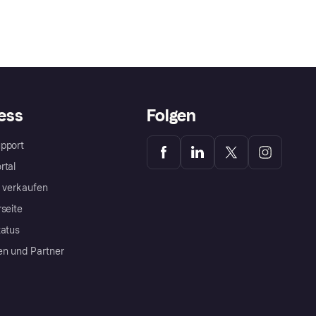
ess
Folgen
pport
rtal
a verkaufen
rseite
tatus
en und Partner