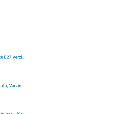
Nordlux Lønstrup 22 Verzinkt 71431031 Wandleuchte E27 Verzinkt - Edelstahl
Nordlux, Gartenbeleuchtung, Lnstrup 22, Wandleuchte, Verzinkt (E27, IP44)