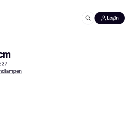
Login
Weitere Informationen
sstattung
M
Was ist Klarna?
2cm
 E27
ndlampen
tegorien