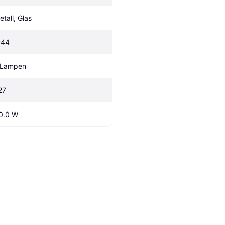
etall, Glas
P44
 Lampen
27
0.0 W