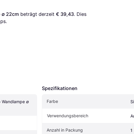
e ∅ 22cm
 beträgt derzeit 
€ 39,43
. Dies 
ps.
Spezifikationen
Farbe
p Wandlampe ∅ 
S
Verwendungsbereich
A
Anzahl in Packung
1