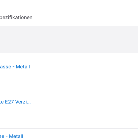
pezifikationen
asse - Metall
Nordlux Lønstrup 22 Verzinkt 71431031 Wandleuchte E27 Verzinkt
e - Metall