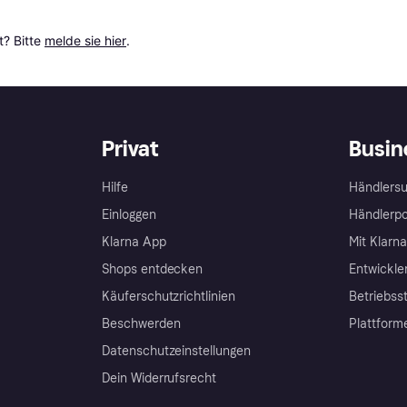
? Bitte 
melde sie hier
.
Privat
Busin
Hilfe
Händlersu
Einloggen
Händlerpo
Klarna App
Mit Klarn
Shops entdecken
Entwickle
Käuferschutzrichtlinien
Betriebss
Beschwerden
Plattform
Datenschutzeinstellungen
Dein Widerrufsrecht