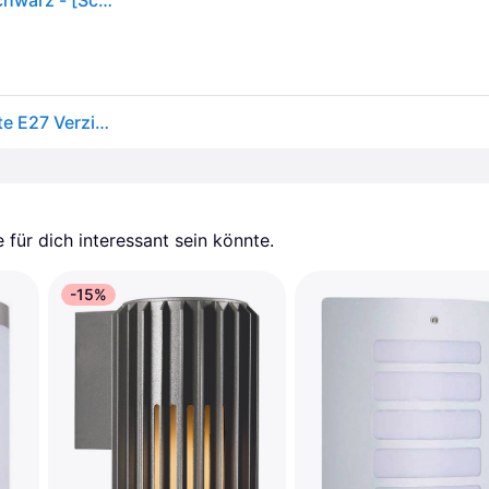
Nordlux Lønstrup 22 71431003 Wandleuchte E27 Schwarz - [Schwarz]
Nordlux Lønstrup 22 Verzinkt 71431031 Wandleuchte E27 Verzinkt - Edelstahl
für dich interessant sein könnte.
-15%