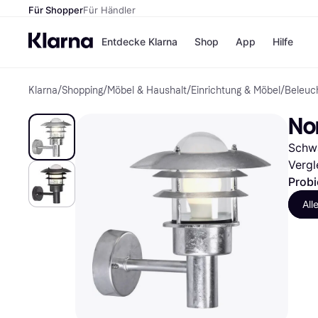
Für Shopper
Für Händler
Entdecke Klarna
Shop
App
Hilfe
Klarna
/
Shopping
/
Möbel & Haushalt
/
Einrichtung & Möbel
/
Beleuc
Zahlungsmethoden
Shops
Zahlungsmethoden
MediaM
No
Sofort bezahlen
H&M
Bezahle in 3
Temu
Schwa
Teilzahlungen
Kauflan
Bezahle in bis zu 30
Samsu
Vergl
Tagen
Probi
Ratenzahlung
All
Alle Shops