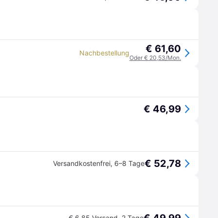
€ 61,60
Nachbestellung
Oder € 20,53/Mon.
€ 46,99
€ 52,78
Versandkostenfrei
,
6–8 Tage
€ 6,85 Versand
,
2 Tage