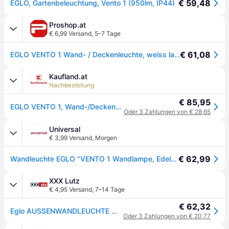
€ 59,48
EGLO, Gartenbeleuchtung, Vento 1 (950lm, IP44)
Proshop.at
€ 6,99 Versand
,
5–7 Tage
€ 61,08
EGLO VENTO 1 Wand- / Deckenleuchte, weiss lackiert
Kaufland.at
Nachbestellung
€ 85,95
EGLO VENTO 1, Wand-/Deckenbeleuchtung für den Außenbereich, Edelstahl, Glas, Edelstahl, IP44, I, Weiß
Oder 3 Zahlungen von € 28,65
Universal
€ 3,99 Versand
,
Morgen
€ 62,99
Wandleuchte EGLO "VENTO 1 Wandlampe, Edelstahl und Glas, IP44, Außenlampe, Garten, Lampe", weiß (edelstahlfarben, weiß), T:8cm, Leuchten, Wandleuchte, Wand-/Deckenleuchte, Ø28,5 x AL8 cm, edelstahl, 11W inkl.
XXX Lutz
€ 4,95 Versand
,
7–14 Tage
€ 62,32
Eglo AUSSENWANDLEUCHTE Weiß, Edelstahlfarben xxxlutz.at
Oder 3 Zahlungen von € 20,77