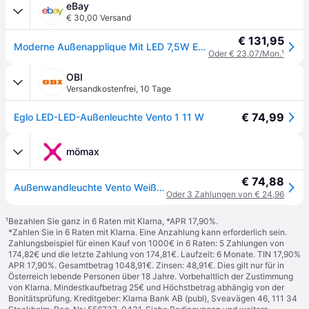
eBay
€ 30,00 Versand
€ 131,95
Moderne Außenapplique Mit LED 7,5W Edelstahl GL1374
Oder € 23,07/Mon.
¹
OBI
Versandkostenfrei
,
10 Tage
€ 74,99
Eglo LED-LED-Außenleuchte Vento 1 11 W
mömax
€ 74,88
Außenwandleuchte Vento Weiß/Edelstahlfarben max. 2,5W Wandlampe
Oder 3 Zahlungen von € 24,96
¹
Bezahlen Sie ganz in 6 Raten mit Klarna, *APR 17,90%.
*Zahlen Sie in 6 Raten mit Klarna. Eine Anzahlung kann erforderlich sein.
Zahlungsbeispiel für einen Kauf von 1000€ in 6 Raten: 5 Zahlungen von
174,82€ und die letzte Zahlung von 174,81€. Laufzeit: 6 Monate. TIN 17,90%
APR 17,90%. Gesamtbetrag 1048,91€. Zinsen: 48,91€. Dies gilt nur für in
Österreich lebende Personen über 18 Jahre. Vorbehaltlich der Zustimmung
von Klarna. Mindestkaufbetrag 25€ und Höchstbetrag abhängig von der
Bonitätsprüfung. Kreditgeber: Klarna Bank AB (publ), Sveavägen 46, 111 34