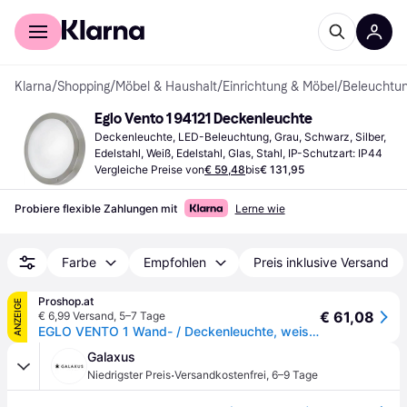
Für Shopper
Für Händler
Klarna
/
Shopping
/
Möbel & Haushalt
/
Einrichtung & Möbel
/
Beleuchtu
Eglo Vento 1 94121 Deckenleuchte
Deckenleuchte, LED-Beleuchtung, Grau, Schwarz, Silber, 
Edelstahl, Weiß, Edelstahl, Glas, Stahl, IP-Schutzart: IP44
Vergleiche Preise von
€ 59,48
bis
€ 131,95
Probiere flexible Zahlungen mit
Lerne wie
Farbe
Empfohlen
Preis inklusive Versand
Proshop.at
ANZEIGE
€ 61,08
€ 6,99 Versand
,
5–7 Tage
EGLO VENTO 1 Wand- / Deckenleuchte, weiss lackiert
Galaxus
·
Niedrigster Preis
Versandkostenfrei
,
6–9 Tage