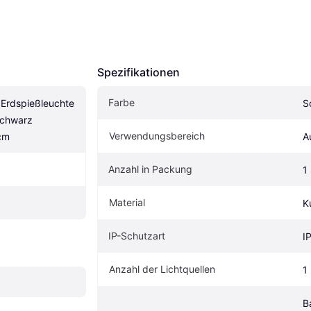
Spezifikationen
Farbe
 Erdspießleuchte 
S
chwarz 
Verwendungsbereich
cm
A
Anzahl in Packung
1
Material
K
IP-Schutzart
I
Anzahl der Lichtquellen
1
B