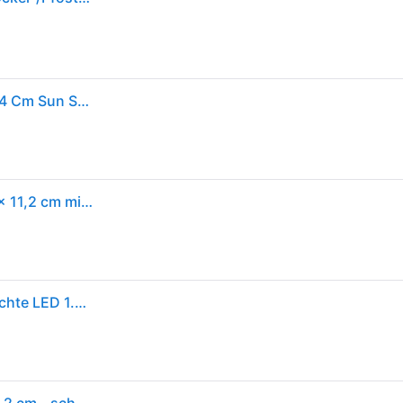
Philips Ip44 1.5w 200 Lumens 2700k 11.2 X 14.2 X 54 Cm Sun Stake Durchsichtig
Philips LED Solar-Sockelleuchte Vynce schwarz 54 x 11,2 cm mit Erdspieß - Weiß
Philips LED 8720169265646 Vynce Solar-Gartenleuchte LED 1.5 W Schwarz