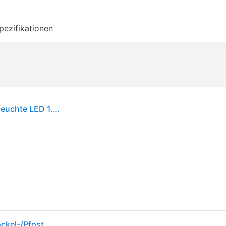
pezifikationen
Philips LED 8720169265646 Vynce Solar-Gartenleuchte LED 1.5 W Schwarz
Philips Vynce Sockel-/Wegeleuchte, 1,5 W, Außensockel-/Pfostenbeleuchtung, Schwarz, Kunststoff, IP44, Terrasse, Garten, III