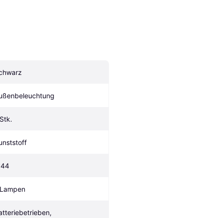
chwarz
ußenbeleuchtung
 Stk.
unststoff
P44
 Lampen
atteriebetrieben, 