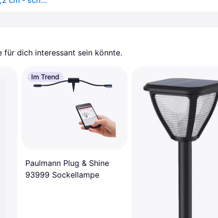
Philips LED-Solar-Erdspießleuchte Vynce, Ø Kopf 11,2 cm - schwarz
für dich interessant sein könnte.
Im Trend
Paulmann Plug & Shine
93999 Sockellampe