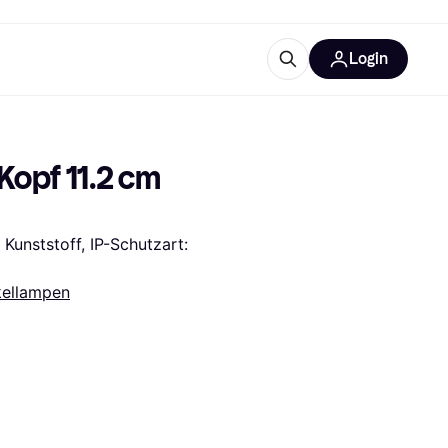
Login
Weitere Informationen
sstattung
M
Was ist Klarna?
Kopf 11.2 cm 
unststoff, IP-Schutzart: 
ellampen
tegorien