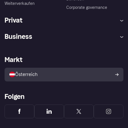
Weiterverkaufen
Corporate governance
Privat
Hilfe
Käuferschutzrichtlinien
Business
Einloggen
Beschwerden
Händlersupport
Entwicklerseite
Klarna App
Datenschutzeinstellungen
Händlerportal
Betriebsstatus
Markt
Shops entdecken
Dein Widerrufsrecht
Mit Klarna verkaufen
Plattformen und Partner
Österreich
Folgen