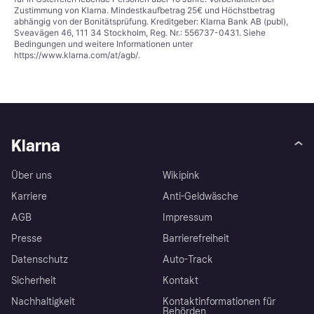
Zustimmung von Klarna. Mindestkaufbetrag 25€ und Höchstbetrag
abhängig von der Bonitätsprüfung. Kreditgeber: Klarna Bank AB (publ),
Sveavägen 46, 111 34 Stockholm, Reg. Nr.: 556737-0431. Siehe
Bedingungen und weitere Informationen unter
https://www.klarna.com/at/agb/
.
Klarna
Über uns
Wikipink
Karriere
Anti-Geldwäsche
AGB
Impressum
Presse
Barrierefreiheit
Datenschutz
Auto-Track
Sicherheit
Kontakt
Nachhaltigkeit
Kontaktinformationen für
Behörden