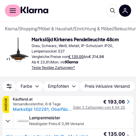
Für Shopper
Für Händler
Klarna
/
Shopping
/
Möbel & Haushalt
/
Einrichtung & Möbel
/
Beleuchtu
Markslöjd Kirkenes Pendelleuchte 48cm
Grau, Schwarz, Weiß, Metall, IP-Schutzart: IP20, 
Lampensockel: E27
Vergleiche Preise von
€ 135,00
bis
€ 214,98
+
1
Ab € 23,61/Mon. mit
Teste flexible Zahlungen*
Farbe
Empfohlen
Preis inklusive Versand
Kaufland.at
ANZEIGE
€ 193,06
Versandkostenfrei
,
6–8 Tage
Oder 3 Zahlungen von € 64,35
Markslöjd 102281, Oberfläche, Weiß, Weiß, Küche, IP20, II
Lampenmeister
·
Niedrigster Preis
€ 0,99 Versand
€ 135,00