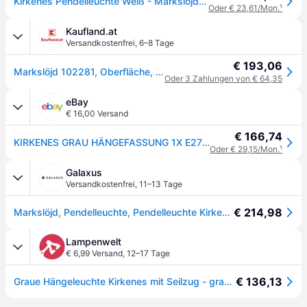
Kirkenes Pendelleuchte Weiß - Markslöjd - Wohnzimmer - Modern - Metall - Einflammig
Oder € 23,61/Mon.
¹
Kaufland.at
Versandkostenfrei
,
6–8 Tage
€ 193,06
Markslöjd 102281, Oberfläche, Weiß, Weiß, Küche, IP20, II
Oder 3 Zahlungen von € 64,35
eBay
€ 16,00 Versand
€ 166,74
KIRKENES GRAU HÄNGEFASSUNG 1X E27/ 60W IP20 METALL 102282
Oder € 29,15/Mon.
¹
Galaxus
Versandkostenfrei
,
11–13 Tage
€ 214,98
Markslöjd, Pendelleuchte, Pendelleuchte Kirkenes, Ø 48 cm, E27, Grau (E27)
Lampenwelt
€ 6,99 Versand
,
12–17 Tage
€ 136,13
Graue Hängeleuchte Kirkenes mit Seilzug - grau, chrom