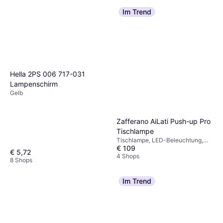
Im Trend
Hella 2PS 006 717-031
Lampenschirm
Gelb
Zafferano AiLati Push-up Pro
Tischlampe
Tischlampe, LED-Beleuchtung,
€ 109
Grau, IP-Schutzart: IP20
€ 5,72
4 Shops
8 Shops
Im Trend