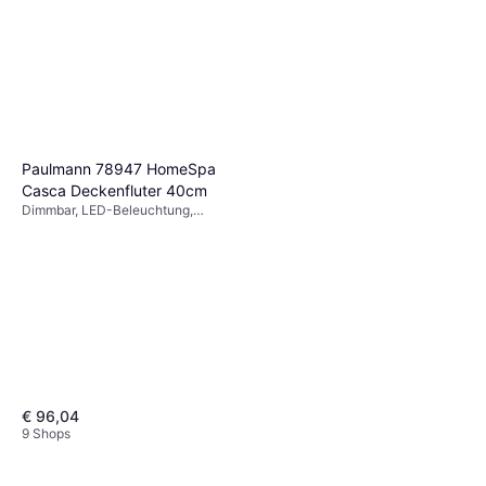
Paulmann 78947 HomeSpa
Casca Deckenfluter 40cm
Dimmbar, LED-Beleuchtung,
Silber, Weiß, Schwarz, Metall, IP-
Schutzart: IP20
€ 96,04
9 Shops