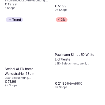
Tischlampe, LED-Beleuchtung,
Kunststoff 17.5x14.5x12.5
€ 19,99
Metall
cm Tischlampe
€ 51,99
6 Shops
9+ Shops
Im Trend
-12%
Paulmann SimpLED White
Lichtleiste
LED-Beleuchtung, Weiß,
Kunststoff, IP-Schutzart: IP65
Steinel XLED home
Wandstrahler 18cm
LED-Beleuchtung,
€ 71,99
Bewegungsmelder, Schwarz,
€ 21,95
€ 24,88
Silber, Grau, Weiß, Glas, Kunststoff,
9+ Shops
9+ Shops
IP-Schutzart: IP44