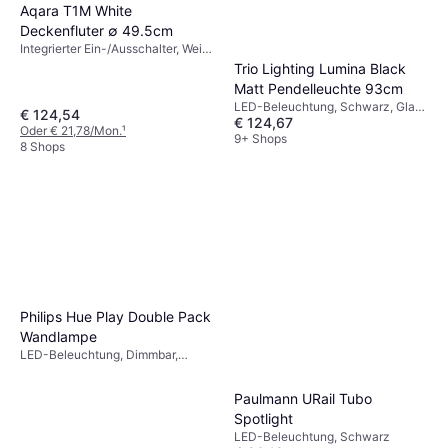
Aqara T1M White
Deckenfluter ∅ 49.5cm
Integrierter Ein-/Ausschalter, Weiß,
IP-Schutzart: IP20
Trio Lighting Lumina Black
Matt Pendelleuchte 93cm
LED-Beleuchtung, Schwarz, Glas,
€ 124,54
€ 124,67
Metall, IP-Schutzart: IP20,
Oder € 21,78/Mon.
¹
Lampensockel: E14
9+ Shops
8 Shops
Philips Hue Play Double Pack
Wandlampe
LED-Beleuchtung, Dimmbar,
Schwarz, Kunststoff, IP-Schutzart:
IP20
Paulmann URail Tubo
Spotlight
LED-Beleuchtung, Schwarz