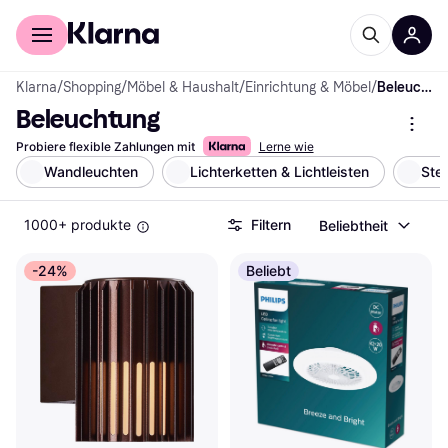
Für Shopper
Für Händler
Klarna
/
Shopping
/
Möbel & Haushalt
/
Einrichtung & Möbel
/
Beleuchtung
Beleuchtung
Probiere flexible Zahlungen mit
Lerne wie
Wandleuchten
Lichterketten & Lichtleisten
Ste
1000+ produkte
Filtern
Beliebtheit
-24%
Beliebt