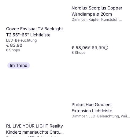
Nordlux Scorpius Copper
Wandlampe ∅ 20cm
Dimmbar, Kupfer, Kunststoff,
Metall, IP-Schutzart: IP23,
Govee Envisual TV Backlight
Lampensockel: E14
T2 55"-65" Lichtleiste
LED-Beleuchtung
€ 83,90
€ 58,96
€ 69,99
6 Shops
8 Shops
Im Trend
Philips Hue Gradient
Extension Lichtleiste
Dimmbar, LED-Beleuchtung, Weiß,
IP-Schutzart: IP20
RL LIVE YOUR LIGHT Reality
Kinderzimmerleuchte Chrom