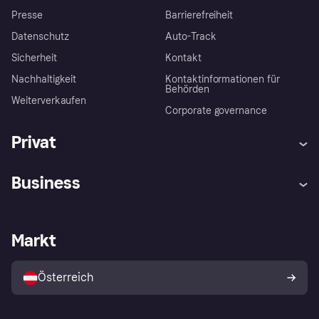
Presse
Barrierefreiheit
Datenschutz
Auto-Track
Sicherheit
Kontakt
Nachhaltigkeit
Kontaktinformationen für
Behörden
Weiterverkaufen
Corporate governance
Privat
Hilfe
Käuferschutzrichtlinien
Business
Einloggen
Beschwerden
Händlersupport
Entwicklerseite
Klarna App
Datenschutzeinstellungen
Händlerportal
Betriebsstatus
Markt
Shops entdecken
Dein Widerrufsrecht
Mit Klarna verkaufen
Plattformen und Partner
Österreich