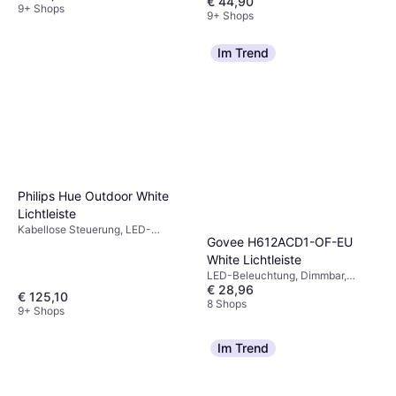
€ 44,90
9+ Shops
9+ Shops
Im Trend
Philips Hue Outdoor White
Lichtleiste
Kabellose Steuerung, LED-
Govee H612ACD1-OF-EU
Beleuchtung, Dimmbar, Weiß,
Kunststoff, IP-Schutzart: IP67
White Lichtleiste
LED-Beleuchtung, Dimmbar,
€ 28,96
Fernbedienung, Weiß, Kunststoff
€ 125,10
8 Shops
9+ Shops
Im Trend