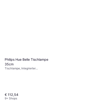
Philips Hue Belle Tischlampe
35cm
Tischlampe, Integrierter
Ein-/Ausschalter, LED-
Beleuchtung, Schwarz, Metall, IP-
Schutzart: IP54, IP20
€ 112,54
9+ Shops