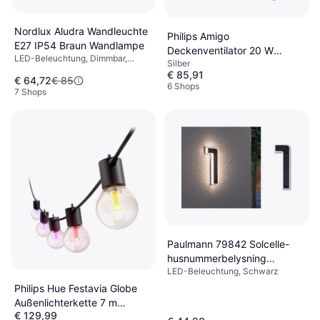
Nordlux Aludra Wandleuchte
Philips Amigo
E27 IP54 Braun Wandlampe
Deckenventilator 20 W
LED-Beleuchtung, Dimmbar,
Silber
490mm x 137mm
Braun, Grau, Aluminium,
€ 85,91
€ 64,72
€ 85
Aluminium, Kunststoff, Metall,
6 Shops
7 Shops
Lampensockel: E27
Paulmann 79842 Solcelle-
husnummerbelysning
LED-Beleuchtung, Schwarz
Lichtleiste
Philips Hue Festavia Globe
Außenlichterkette 7 m
€ 129,99
Lichterkette