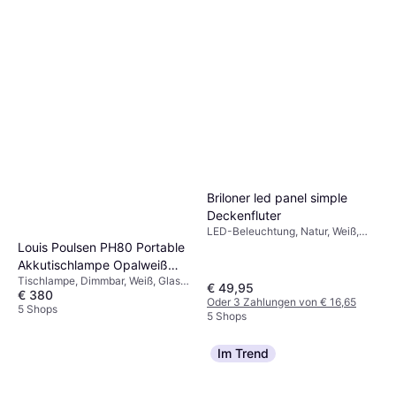
Smartwares LED Außen
Stehleuchte IDE-60080 Weiß
Briloner led panel simple
Dimmbar, LED-Beleuchtung, Weiß,
110 cm Bodenlampe
Deckenfluter
€ 64,99
Kunststoff, IP-Schutzart: IP44
LED-Beleuchtung, Natur, Weiß,
Oder 3 Zahlungen von € 21,66
Metall, IP-Schutzart: IP20
Louis Poulsen PH80 Portable
2 Shops
Akkutischlampe Opalweiß
Tischlampe, Dimmbar, Weiß, Glas,
IP44 Tischlampe
€ 49,95
€ 380
Aluminium, Kunststoff, IP-
Oder 3 Zahlungen von € 16,65
Schutzart: IP44
5 Shops
5 Shops
Im Trend