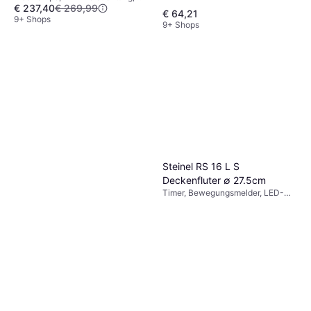
€ 237,40
€ 269,99
Schwarz
€ 64,21
9+ Shops
9+ Shops
Steinel RS 16 L S
Deckenfluter ∅ 27.5cm
Timer, Bewegungsmelder, LED-
Beleuchtung, Weiß, Kunststoff,
Glas, IP-Schutzart: IP44,
Lampensockel: E27