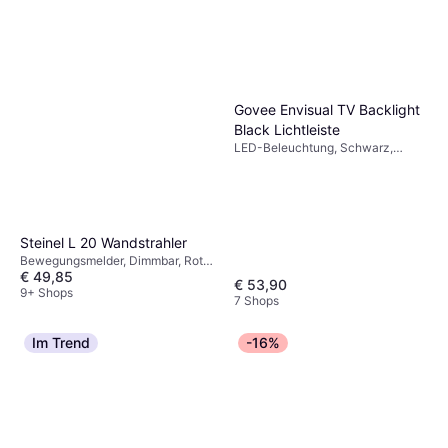
Govee Envisual TV Backlight
Black Lichtleiste
LED-Beleuchtung, Schwarz,
Kunststoff
Steinel L 20 Wandstrahler
Bewegungsmelder, Dimmbar, Rot,
€ 49,85
Grau, Silber, Weiß, Schwarz,
€ 53,90
Aluminium, Edelstahl, Edelstahl,
9+ Shops
7 Shops
Kunststoff, Aluminium, Stahl, IP-
Schutzart: IP20, IP67, IP44,
Lampensockel: E27
Im Trend
-16%