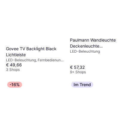
Paulmann Wandleuchte
Deckenleuchte
Govee TV Backlight Black
LED-Beleuchtung
Lichtkanalsystem Linion
Lichtleiste
1780lm Deckenfluter
LED-Beleuchtung, Fernbedienung,
€ 49,66
Schwarz
€ 57,32
3 Shops
9+ Shops
-16%
Im Trend