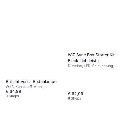
Paulmann 93764
Bodenbeleuchtung 55cm
LED-Beleuchtung,
€ 24,89
Solarbeleuchtung, Transparent,
Silber, Weiß, Edelstahl, Stahl, IP-
9+ Shops
Schutzart: IP44
WiZ Sync Box Starter Kit
Black Lichtleiste
Dimmbar, LED-Beleuchtung,
Schwarz
Brilliant Vessa Bodenlampe
Weiß, Kunststoff, Metall,
€ 64,99
Lampensockel: E27
€ 62,99
9 Shops
8 Shops