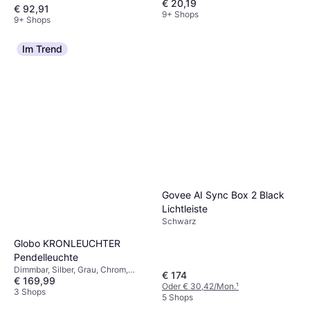
€ 20,19
€ 92,91
9+ Shops
9+ Shops
Im Trend
Govee AI Sync Box 2 Black
Lichtleiste
Schwarz
Globo KRONLEUCHTER
Pendelleuchte
Dimmbar, Silber, Grau, Chrom,
€ 174
€ 169,99
Mehrfarbig, Transparent, Metall,
Oder € 30,42/Mon.
¹
Eisen
3 Shops
5 Shops