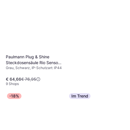
Paulmann Plug & Shine
Steckdosensäule Rio Sensor
Grau, Schwarz, IP-Schutzart: IP44
Pfostenlicht
€ 64,66
€ 76,95
9 Shops
-18%
Im Trend