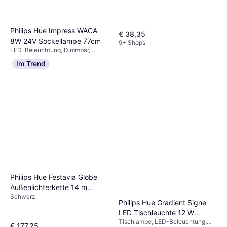
Philips Hue Impress WACA
€ 38,35
8W 24V Sockellampe 77cm
9+ Shops
LED-Beleuchtung, Dimmbar,
€ 158,90
Schwarz, Metall, Glas, IP-
Im Trend
Schutzart: IP44
9+ Shops
Philips Hue Festavia Globe
Außenlichterkette 14 m
Schwarz
Schwarz Lichterkette
Philips Hue Gradient Signe
LED Tischleuchte 12 W
Tischlampe, LED-Beleuchtung,
Tischlampe 55.3cm
€ 177,25