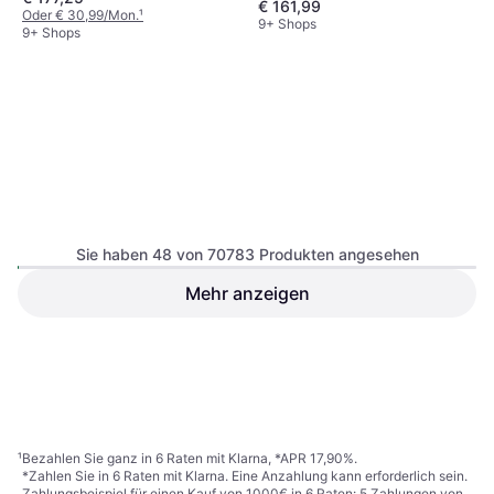
€ 161,99
Dimmbar, Weiß, Aluminium, IP-
Oder € 30,99/Mon.
¹
Schutzart: IP20
9+ Shops
9+ Shops
Paulmann Universal stribelys,
Udendørs Lichtleiste
LED-Beleuchtung, Weiß, IP-
Sie haben 48 von 70783 Produkten angesehen
Schutzart: IP20
Mehr anzeigen
Paulmann Solar house
number Wandlampe
LED-Beleuchtung, Weiß, Silber,
€ 35,66
Grau, Stahl, IP-Schutzart: IP44
€ 32,89
9+ Shops
9+ Shops
1
2
3
...
739
...
1475
¹
Bezahlen Sie ganz in 6 Raten mit Klarna, *APR 17,90%.
*Zahlen Sie in 6 Raten mit Klarna. Eine Anzahlung kann erforderlich sein.
Zahlungsbeispiel für einen Kauf von 1000€ in 6 Raten: 5 Zahlungen von