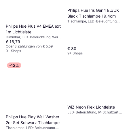
Philips Hue Iris Gen4 EU/UK
Black Tischlampe 19.4cm
Tischlampe, LED-Beleuchtung,
Dimmbar, Schwarz, Metall, IP-
Philips Hue Plus V4 EMEA ext
Schutzart: IP20
1m Lichtleiste
Dimmbar, LED-Beleuchtung, Weiß,
€ 16,79
IP-Schutzart: IP20
Oder 3 Zahlungen von € 5,59
€ 80
9+ Shops
9+ Shops
-12%
WiZ Neon Flex Lichtleiste
LED-Beleuchtung, IP-Schutzart:
Philips Hue Play Wall Washer
IP20
2er Set Schwarz Tischlampe
Tischlampe, LED-Beleuchtung,