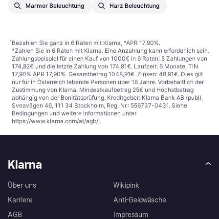
Marmor Beleuchtung
Harz Beleuchtung
¹
Bezahlen Sie ganz in 6 Raten mit Klarna, *APR 17,90%.
*Zahlen Sie in 6 Raten mit Klarna. Eine Anzahlung kann erforderlich sein.
Zahlungsbeispiel für einen Kauf von 1000€ in 6 Raten: 5 Zahlungen von
174,82€ und die letzte Zahlung von 174,81€. Laufzeit: 6 Monate. TIN
17,90% APR 17,90%. Gesamtbetrag 1048,91€. Zinsen: 48,91€. Dies gilt
nur für in Österreich lebende Personen über 18 Jahre. Vorbehaltlich der
Zustimmung von Klarna. Mindestkaufbetrag 25€ und Höchstbetrag
abhängig von der Bonitätsprüfung. Kreditgeber: Klarna Bank AB (publ),
Sveavägen 46, 111 34 Stockholm, Reg. Nr.: 556737-0431. Siehe
Bedingungen und weitere Informationen unter
https://www.klarna.com/at/agb/
.
Klarna
Über uns
Wikipink
Karriere
Anti-Geldwäsche
AGB
Impressum