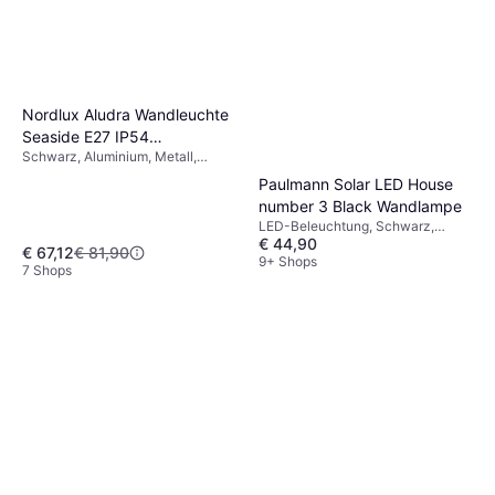
Globo Lighting Annika
Hängeleuchte Pendelleuchte
Grau, Metall
€ 59,99
4 Shops
Nordlux Aludra Wandleuchte
Seaside E27 IP54
Schwarz, Aluminium, Metall,
Wandlampe
Lampensockel: E27
Paulmann Solar LED House
number 3 Black Wandlampe
LED-Beleuchtung, Schwarz,
€ 44,90
Edelstahl, Kunststoff, IP-Schutzart:
€ 67,12
€ 81,90
IP44
9+ Shops
7 Shops