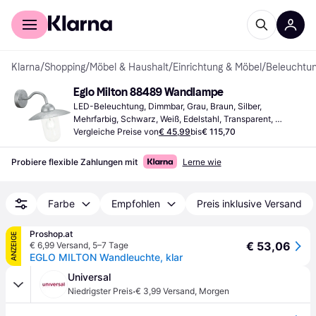
Für Shopper
Für Händler
Klarna
/
Shopping
/
Möbel & Haushalt
/
Einrichtung & Möbel
/
Beleuchtu
Eglo Milton 88489 Wandlampe
LED-Beleuchtung, Dimmbar, Grau, Braun, Silber, 
Mehrfarbig, Schwarz, Weiß, Edelstahl, Transparent, 
Bronze, Metall, Aluminium, Stahl, Edelstahl, Glas, Zink, IP-
Vergleiche Preise von
€ 45,99
bis
€ 115,70
Schutzart: IP44, Lampensockel: E27
Probiere flexible Zahlungen mit
Lerne wie
Farbe
Empfohlen
Preis inklusive Versand
Proshop.at
ANZEIGE
€ 53,06
€ 6,99 Versand
,
5–7 Tage
EGLO MILTON Wandleuchte, klar
Universal
·
Niedrigster Preis
€ 3,99 Versand
,
Morgen