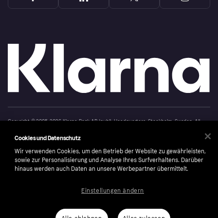
Copyright © 2005-2026 Klarna Bank AB (publ). Headquarters: Stockholm, Sweden. All
rights reserved. Klarna Bank AB (publ). Sveavägen 46, 111 34 Stockholm. Organization
number: 556737-0431
Cookies und Datenschutz
Cookies
Klarna.com
Wir verwenden Cookies, um den Betrieb der Website zu gewährleisten,
sowie zur Personalisierung und Analyse Ihres Surfverhaltens. Darüber
hinaus werden auch Daten an unsere Werbepartner übermittelt.
Einstellungen ändern