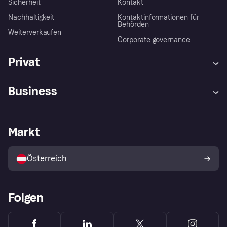
Sicherheit
Kontakt
Nachhaltigkeit
Kontaktinformationen für
Behörden
Weiterverkaufen
Corporate governance
Privat
Hilfe
Käuferschutzrichtlinien
Business
Einloggen
Beschwerden
Händlersupport
Entwicklerseite
Klarna App
Datenschutzeinstellungen
Händlerportal
Betriebsstatus
Markt
Shops entdecken
Dein Widerrufsrecht
Mit Klarna verkaufen
Plattformen und Partner
Österreich
Folgen