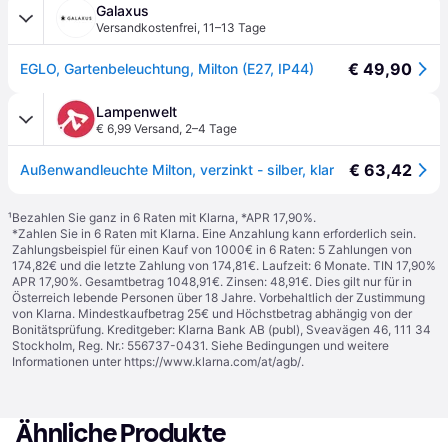
Galaxus
Versandkostenfrei
,
11–13 Tage
€ 49,90
EGLO, Gartenbeleuchtung, Milton (E27, IP44)
Lampenwelt
€ 6,99 Versand
,
2–4 Tage
€ 63,42
Außenwandleuchte Milton, verzinkt - silber, klar
¹
Bezahlen Sie ganz in 6 Raten mit Klarna, *APR 17,90%.
*Zahlen Sie in 6 Raten mit Klarna. Eine Anzahlung kann erforderlich sein.
Zahlungsbeispiel für einen Kauf von 1000€ in 6 Raten: 5 Zahlungen von
174,82€ und die letzte Zahlung von 174,81€. Laufzeit: 6 Monate. TIN 17,90%
APR 17,90%. Gesamtbetrag 1048,91€. Zinsen: 48,91€. Dies gilt nur für in
Österreich lebende Personen über 18 Jahre. Vorbehaltlich der Zustimmung
von Klarna. Mindestkaufbetrag 25€ und Höchstbetrag abhängig von der
Bonitätsprüfung. Kreditgeber: Klarna Bank AB (publ), Sveavägen 46, 111 34
Stockholm, Reg. Nr.: 556737-0431. Siehe Bedingungen und weitere
Informationen unter
https://www.klarna.com/at/agb/
.
Ähnliche Produkte