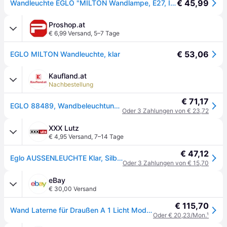
€ 45,99
Wandleuchte EGLO "MILTON Wandlampe, E27, IP44, Stahl und Glas, Außenlampe, Garten, Lampe", silber (edelstahlfarben), H:31cm T:31cm, Leuchten, Wandleuchte, Wand-/Deckenleuchte, H31 x AL31 cm, feuerverzinkt, 1X60W exkl.
Proshop.at
€ 6,99 Versand
,
5–7 Tage
€ 53,06
EGLO MILTON Wandleuchte, klar
Kaufland.at
Nachbestellung
€ 71,17
EGLO 88489, Wandbeleuchtung für den Außenbereich, Metallisch, Glas, Stahl, IP44, Eingang, Garage, Garten, Terrasse, I
Oder 3 Zahlungen von € 23,72
XXX Lutz
€ 4,95 Versand
,
7–14 Tage
€ 47,12
Eglo AUSSENLEUCHTE Klar, Silberfarben xxxlutz.at
Oder 3 Zahlungen von € 15,70
eBay
€ 30,00 Versand
€ 115,70
Wand Laterne für Draußen A 1 Licht Modern Kollektion GL1348
Oder € 20,23/Mon.
¹