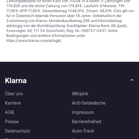
Zahlungsbeispiel für einen Kauf von 1000€ in 6 Raten: 5 Zahlungen von
174,82€ und die letzte Zahlung von 174,81€. Laufzeit: 6 Monate. TIN
17,90% APR 17,90%. Gesamtbetrag 1048,91€. Zinsen: 48,91€. Dies gilt nur
für in Österreich lebende Personen über 18 Jahre. Vorbehaltlich der
Zustimmung von Klarna. Mindestkaufbetrag 25€ und Höchstbetrag
abhängig von der Bonitätsprüfung. Kreditgeber: Klarna Bank AB (publ),
Sveavägen 46, 111 34 Stockholm, Reg. Nr.: 556737-0431. Siehe
Bedingungen und weitere Informationen unter
https://www.klarna.com/at/agb/
.
Klarna
Über uns
Wikipink
Karriere
Anti-Geldwäsche
AGB
Impressum
Presse
Barrierefreiheit
Datenschutz
Auto-Track