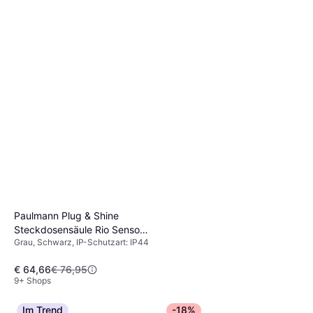
Paulmann Plug & Shine
Steckdosensäule Rio Sensor
Grau, Schwarz, IP-Schutzart: IP44
Pfostenlicht
€ 64,66
€ 76,95
9+ Shops
Im Trend
-18%