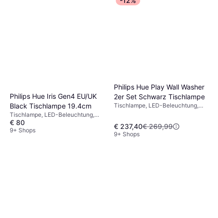
-12%
Philips Hue Play Wall Washer
Philips Hue Iris Gen4 EU/UK
2er Set Schwarz Tischlampe
Black Tischlampe 19.4cm
Tischlampe, LED-Beleuchtung,
Schwarz
Tischlampe, LED-Beleuchtung,
€ 80
Dimmbar, Schwarz, Metall, IP-
€ 237,40
€ 269,99
Schutzart: IP20
9+ Shops
9+ Shops