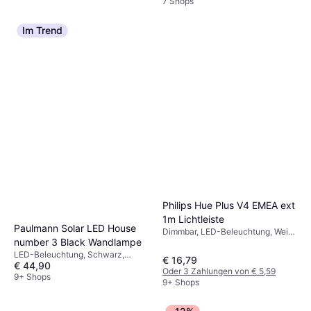
7 Shops
Im Trend
Eglo Romazzina E27 Ø325
Schwarz Pendelleuchte ∅
Schwarz, Stahl, Lampensockel:
32.5cm
€ 59,99
E27
9+ Shops
Philips Hue Plus V4 EMEA ext
1m Lichtleiste
Paulmann Solar LED House
Dimmbar, LED-Beleuchtung, Weiß,
number 3 Black Wandlampe
IP-Schutzart: IP20
LED-Beleuchtung, Schwarz,
€ 16,79
€ 44,90
Edelstahl, Kunststoff, IP-Schutzart:
Oder 3 Zahlungen von € 5,59
IP44
9+ Shops
9+ Shops