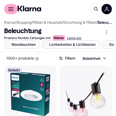
Für Shopper
Für Händler
Klarna
/
Shopping
/
Möbel & Haushalt
/
Einrichtung & Möbel
/
Beleuchtung
Beleuchtung
Probiere flexible Zahlungen mit
Lerne wie
Wandleuchten
Lichterketten & Lichtleisten
Ste
1000+ produkte
Filtern
Beliebtheit
Beliebt