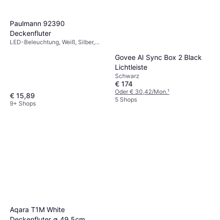
Paulmann 92390
Deckenfluter
LED-Beleuchtung, Weiß, Silber,
Kunststoff, IP-Schutzart: IP44
Govee AI Sync Box 2 Black
Lichtleiste
Schwarz
€ 174
Oder € 30,42/Mon.
¹
€ 15,89
5 Shops
9+ Shops
Aqara T1M White
Deckenfluter ∅ 49.5cm