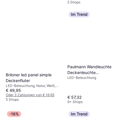
5 Shops
Im Trend
Paulmann Wandleuchte
Smartwares LED Außen
Deckenleuchte
Stehleuchte IDE-60080 Weiß
Briloner led panel simple
LED-Beleuchtung
Lichtkanalsystem Linion
Dimmbar, LED-Beleuchtung, Weiß,
110 cm Bodenlampe
Deckenfluter
1780lm Deckenfluter
€ 64,99
Kunststoff, IP-Schutzart: IP44
LED-Beleuchtung, Natur, Weiß,
Oder 3 Zahlungen von € 21,66
€ 49,95
Metall, IP-Schutzart: IP20
2 Shops
Oder 3 Zahlungen von € 16,65
€ 57,32
5 Shops
9+ Shops
-16%
Im Trend