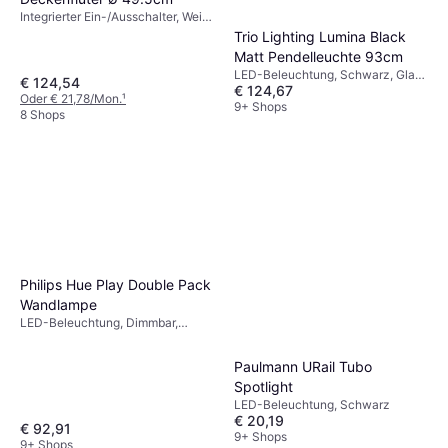
Integrierter Ein-/Ausschalter, Weiß,
IP-Schutzart: IP20
Trio Lighting Lumina Black
Matt Pendelleuchte 93cm
LED-Beleuchtung, Schwarz, Glas,
€ 124,54
€ 124,67
Metall, IP-Schutzart: IP20,
Oder € 21,78/Mon.
¹
Lampensockel: E14
9+ Shops
8 Shops
Philips Hue Play Double Pack
Wandlampe
LED-Beleuchtung, Dimmbar,
Schwarz, Kunststoff, IP-Schutzart:
IP20
Paulmann URail Tubo
Spotlight
LED-Beleuchtung, Schwarz
€ 20,19
€ 92,91
9+ Shops
9+ Shops