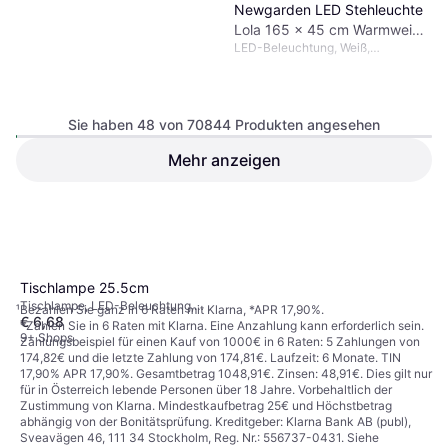
Newgarden LED Stehleuchte
Lola 165 x 45 cm Warmweiß
LED-Beleuchtung, Weiß,
Bodenlampe
Paulmann 94249
Kunststoff
Sockellampe 79.5cm
Dimmbar, Batteriebetrieben, LED-
€ 32,79
€ 36,49
Beleuchtung, Bewegungsmelder,
Solarbeleuchtung, Schwarz, Weiß,
9+ Shops
Sie haben 48 von 70844 Produkten angesehen
Grau, Aluminium, Metall,
Kunststoff, IP-Schutzart: IP44,
Mehr anzeigen
IP65
€ 189
4 Shops
Varta Book Light Black
1
2
3
...
740
...
1476
Tischlampe 25.5cm
Tischlampe, LED-Beleuchtung,
¹
Bezahlen Sie ganz in 6 Raten mit Klarna, *APR 17,90%.
€ 6,68
Verstellbarer Arm,
*Zahlen Sie in 6 Raten mit Klarna. Eine Anzahlung kann erforderlich sein.
Batteriebetrieben, Silber, Schwarz,
9+ Shops
Zahlungsbeispiel für einen Kauf von 1000€ in 6 Raten: 5 Zahlungen von
Kunststoff
174,82€ und die letzte Zahlung von 174,81€. Laufzeit: 6 Monate. TIN
17,90% APR 17,90%. Gesamtbetrag 1048,91€. Zinsen: 48,91€. Dies gilt nur
für in Österreich lebende Personen über 18 Jahre. Vorbehaltlich der
Zustimmung von Klarna. Mindestkaufbetrag 25€ und Höchstbetrag
abhängig von der Bonitätsprüfung. Kreditgeber: Klarna Bank AB (publ),
Sveavägen 46, 111 34 Stockholm, Reg. Nr.: 556737-0431. Siehe