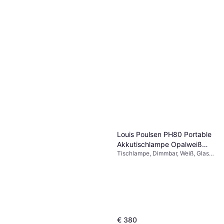
Louis Poulsen PH80 Portable
Akkutischlampe Opalweiß
Tischlampe, Dimmbar, Weiß, Glas,
IP44 Tischlampe
Aluminium, Kunststoff, IP-
Schutzart: IP44
€ 380