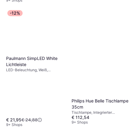
9+ Shops
IP-Schutzart: IP44
-12%
Paulmann SimpLED White
Lichtleiste
LED-Beleuchtung, Weiß,
Kunststoff, IP-Schutzart: IP65
Philips Hue Belle Tischlampe
35cm
Tischlampe, Integrierter
€ 112,54
Ein-/Ausschalter, LED-
€ 21,95
€ 24,88
Beleuchtung, Schwarz, Metall, IP-
9+ Shops
9+ Shops
Schutzart: IP54, IP20