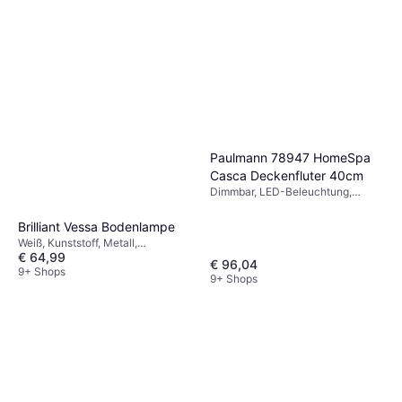
Paulmann 93764
Bodenbeleuchtung 55cm
LED-Beleuchtung,
€ 24,90
Solarbeleuchtung, Transparent,
Silber, Weiß, Edelstahl, Stahl, IP-
9+ Shops
Schutzart: IP44
Paulmann 78947 HomeSpa
Casca Deckenfluter 40cm
Dimmbar, LED-Beleuchtung,
Silber, Weiß, Schwarz, Metall, IP-
Schutzart: IP20
Brilliant Vessa Bodenlampe
Weiß, Kunststoff, Metall,
€ 64,99
Lampensockel: E27
€ 96,04
9+ Shops
9+ Shops