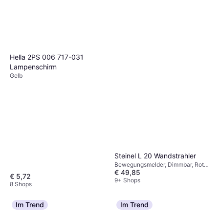
Hella 2PS 006 717-031
Lampenschirm
Gelb
Steinel L 20 Wandstrahler
Bewegungsmelder, Dimmbar, Rot,
€ 49,85
Grau, Silber, Weiß, Schwarz,
€ 5,72
Aluminium, Edelstahl, Edelstahl,
9+ Shops
8 Shops
Kunststoff, Aluminium, Stahl, IP-
Schutzart: IP20, IP67, IP44,
Lampensockel: E27
Im Trend
Im Trend