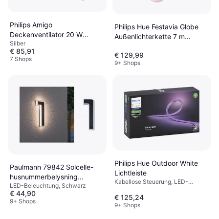
Philips Amigo
Philips Hue Festavia Globe
Deckenventilator 20 W
Außenlichterkette 7 m
Silber
490mm x 137mm
Lichterkette
€ 85,91
€ 129,99
7 Shops
9+ Shops
Philips Hue Outdoor White
Paulmann 79842 Solcelle-
Lichtleiste
husnummerbelysning
Kabellose Steuerung, LED-
LED-Beleuchtung, Schwarz
Lichtleiste
Beleuchtung, Dimmbar, Weiß,
€ 44,90
€ 125,24
Kunststoff, IP-Schutzart: IP67
9+ Shops
9+ Shops