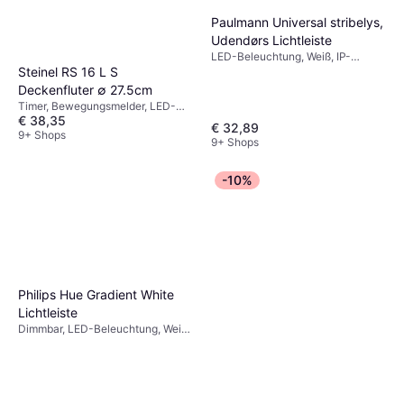
Paulmann Universal stribelys,
Udendørs Lichtleiste
LED-Beleuchtung, Weiß, IP-
Steinel RS 16 L S
Schutzart: IP20
Deckenfluter ∅ 27.5cm
Timer, Bewegungsmelder, LED-
€ 38,35
Beleuchtung, Weiß, Kunststoff,
€ 32,89
Glas, IP-Schutzart: IP44,
9+ Shops
9+ Shops
Lampensockel: E27
-10%
Philips Hue Gradient White
Lichtleiste
Dimmbar, LED-Beleuchtung, Weiß,
IP-Schutzart: IP20