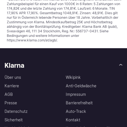
Zahlungsbeispiel für einen Kauf von 1000€ in 6 Raten: 5 Zahlungen von
174,82€ und die letzte Zahlung von 174,81€. Laufzeit: 6 Monate. TIN
17,90% APR 17,90%. Gesamtbetrag 1048,91€. Zinsen: 48,91€. Dies gilt
nur für in Österreich lebende Personen über 18 Jahre. Vorbehaltlich der
Zustimmung von Klarna. Mindestkaufbetrag 25€ und Höchstbetrag
abhängig von der Bonitätsprüfung. Kreditgeber: Klarna Bank AB (publ),
Sveavägen 46, 111 34 Stockholm, Reg. Nr.: 556737-0431. Siehe
Bedingungen und weitere Informationen unter
https://www.klarna.com/at/agb/
.
Klarna
Über uns
Wikipink
Karriere
Anti-Geldwäsche
AGB
Impressum
Presse
Barrierefreiheit
Datenschutz
Auto-Track
Sicherheit
Kontakt