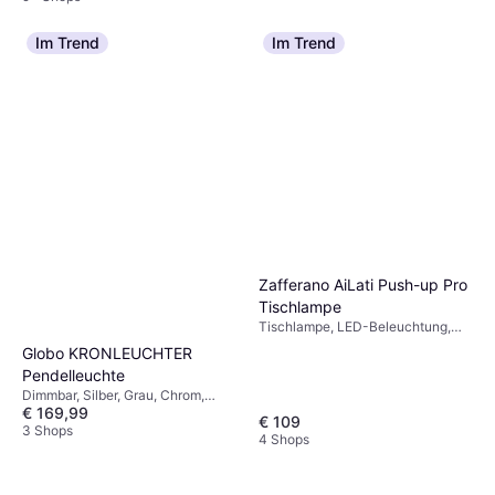
Im Trend
Im Trend
Zafferano AiLati Push-up Pro
Tischlampe
Tischlampe, LED-Beleuchtung,
Grau, IP-Schutzart: IP20
Globo KRONLEUCHTER
Pendelleuchte
Dimmbar, Silber, Grau, Chrom,
€ 169,99
Mehrfarbig, Transparent, Metall,
€ 109
Eisen
3 Shops
4 Shops