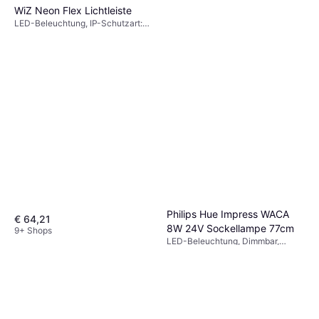
WiZ Neon Flex Lichtleiste
LED-Beleuchtung, IP-Schutzart:
IP20
Philips Hue Impress WACA
€ 64,21
8W 24V Sockellampe 77cm
9+ Shops
LED-Beleuchtung, Dimmbar,
€ 158,90
Schwarz, Metall, Glas, IP-
Schutzart: IP44
9+ Shops