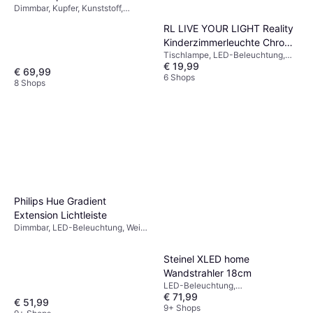
Dimmbar, Kupfer, Kunststoff,
Metall, IP-Schutzart: IP23,
RL LIVE YOUR LIGHT Reality
Lampensockel: E14
Kinderzimmerleuchte Chrom
Tischlampe, LED-Beleuchtung,
Kunststoff 17.5x14.5x12.5
€ 19,99
Metall
cm Tischlampe
€ 69,99
6 Shops
8 Shops
Philips Hue Gradient
Extension Lichtleiste
Dimmbar, LED-Beleuchtung, Weiß,
IP-Schutzart: IP20
Steinel XLED home
Wandstrahler 18cm
LED-Beleuchtung,
€ 71,99
Bewegungsmelder, Schwarz,
€ 51,99
Silber, Grau, Weiß, Glas, Kunststoff,
9+ Shops