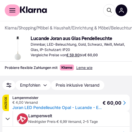
Für Shopper
Für Händler
Klarna
/
Shopping
/
Möbel & Haushalt
/
Einrichtung & Möbel
/
Beleuchtu
Lucande Joran aus Glas Pendelleuchte
Dimmbar, LED-Beleuchtung, Gold, Schwarz, Weiß, Metall, 
Glas, IP-Schutzart: IP20
Vergleiche Preise von
€ 59,90
bis
€ 60,00
Probiere flexible Zahlungen mit
Lerne wie
Empfohlen
Preis inklusive Versand
Lampenmeister
ANZEIGE
€ 60,00
€ 4,00 Versand
Joran LED Pendelleuchte Opal - Lucande - Esszimmer - Modern - Glas - Einflammig
Lampenwelt
·
Niedrigster Preis
€ 6,99 Versand
,
2–5 Tage