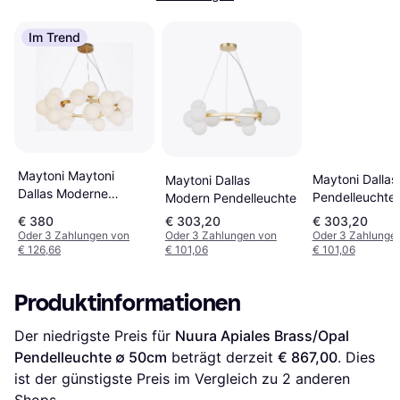
Im Trend
Maytoni Maytoni
Maytoni Dallas
Maytoni Dallas
Dallas Moderne
Pendelleuchte
Modern Pendelleuchte
Pendelleuchte
€ 380
€ 303,20
€ 303,20
Oder 3 Zahlungen von
Oder 3 Zahlungen von
Oder 3 Zahlunge
€ 126,66
€ 101,06
€ 101,06
Produktinformationen
Der niedrigste Preis für 
Nuura Apiales Brass/Opal 
Pendelleuchte ∅ 50cm
 beträgt derzeit 
€ 867,00
. Dies 
ist der günstigste Preis im Vergleich zu 
2
 anderen 
Shops.