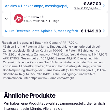
€ 867,00
Apiales 6 Deckenlampe, messing/opal, Ø 50 cm, 6.flg. - Nuura Nuura Aps - Wohnzimmer - Skandinavisch - Glas - Mehrflammig
Oder € 151,57/Mon.
¹
Lampenwelt
€ 6,99 Versand
,
7–11 Tage
€ 1.149,90
Nuura Deckenleuchte Apiales 6, messingfarben/opal, Ø 50 cm - messing gebürstet, opal
¹
Bezahlen Sie ganz in 6 Raten mit Klarna, *APR 17,90%.
*Zahlen Sie in 6 Raten mit Klarna. Eine Anzahlung kann erforderlich sein.
Zahlungsbeispiel für einen Kauf von 1000€ in 6 Raten: 5 Zahlungen von
174,82€ und die letzte Zahlung von 174,81€. Laufzeit: 6 Monate. TIN 17,90%
APR 17,90%. Gesamtbetrag 1048,91€. Zinsen: 48,91€. Dies gilt nur für in
Österreich lebende Personen über 18 Jahre. Vorbehaltlich der Zustimmung
von Klarna. Mindestkaufbetrag 25€ und Höchstbetrag abhängig von der
Bonitätsprüfung. Kreditgeber: Klarna Bank AB (publ), Sveavägen 46, 111 34
Stockholm, Reg. Nr.: 556737-0431. Siehe Bedingungen und weitere
Informationen unter
https://www.klarna.com/at/agb/
.
Ähnliche Produkte
Wir haben eine Produktauswahl zusammengestellt, die für dich 
interessant sein könnte.
Alle anzeigen