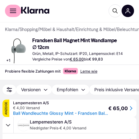
Für Shopper
Für Händler
Klarna
/
Shopping
/
Möbel & Haushalt
/
Einrichtung & Möbel
/
Beleuchtu
Frandsen Ball Magnet Mint Wandlampe 
∅ 12cm
Grün, Metall, IP-Schutzart: IP20, Lampensockel: E14
Vergleiche Preise von
€ 65,00
bis
€ 99,83
+
1
Probiere flexible Zahlungen mit
Lerne wie
Versionen
Empfohlen
Preis inklusive Versan
Lampemesteren A/S
ANZEIGE
€ 65,00
€ 4,00 Versand
Ball Wandleuchte Glossy Mint - Frandsen Ball Magnet - Wohnzimmer - Design - Metall - Einflammig
Lampemesteren A/S
·
Niedrigster Preis
€ 4,00 Versand