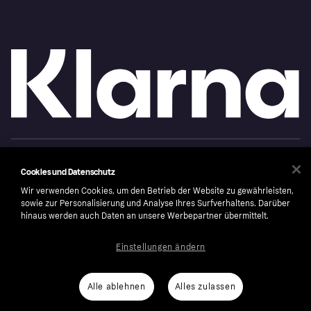
Copyright © 2005-2026 Klarna Bank AB (publ). Headquarters: Stockholm, Sweden. All
rights reserved. Klarna Bank AB (publ). Sveavägen 46, 111 34 Stockholm. Organization
Cookies und Datenschutz
number: 556737-0431
Wir verwenden Cookies, um den Betrieb der Website zu gewährleisten,
Cookies
Klarna.com
sowie zur Personalisierung und Analyse Ihres Surfverhaltens. Darüber
hinaus werden auch Daten an unsere Werbepartner übermittelt.
Einstellungen ändern
Alle ablehnen
Alles zulassen