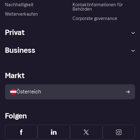
Nachhaltigkeit
Kontaktinformationen für
Behörden
Weiterverkaufen
Corporate governance
Privat
Hilfe
Käuferschutzrichtlinien
Business
Einloggen
Beschwerden
Händlersupport
Entwicklerseite
Klarna App
Datenschutzeinstellungen
Händlerportal
Betriebsstatus
Markt
Shops entdecken
Dein Widerrufsrecht
Mit Klarna verkaufen
Plattformen und Partner
Österreich
Folgen