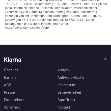
17,90% APR 17,90%. Gesamtbetrag 1048,91€. Zinsen: 48,91€. Dies gilt nur
für in Österreich lebende Personen über 18 Jahre. Vorbehaltlich der
Zustimmung von Klarna. Mindestkaufbetrag 25€ und Höchstbetrag
abhängig von der Bonitätsprüfung. Kreditgeber: Klarna Bank AB (publ),
Sveavägen 46, 111 34 Stockholm, Reg. Nr.: 556737-0431. Siehe
Bedingungen und weitere Informationen unter
https://www.klarna.com/at/agb/
.
Klarna
Über uns
Wikipink
Karriere
Anti-Geldwäsche
AGB
Impressum
Presse
Barrierefreiheit
Datenschutz
Auto-Track
Sicherheit
Kontakt