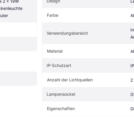
Design
 2 x 19W 
L
kenleuchte 
Farbe
uter
A
I
Verwendungsbereich
A
Material
A
IP-Schutzart
I
Anzahl der Lichtquellen
2
Lampensockel
G
Eigenschaften
D