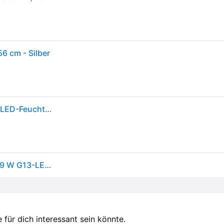
6 cm - Silber
OSRAM HOMELIGHTING Submarine 2 x 19W 4000K LED-Feuchtraumleuchte LED-Röhre G13 - [Grau]
OSRAM Feuchtraumlampe SUBMARINE 156 cm 2 x 19 W G13-LED IP65 - grau
für dich interessant sein könnte.