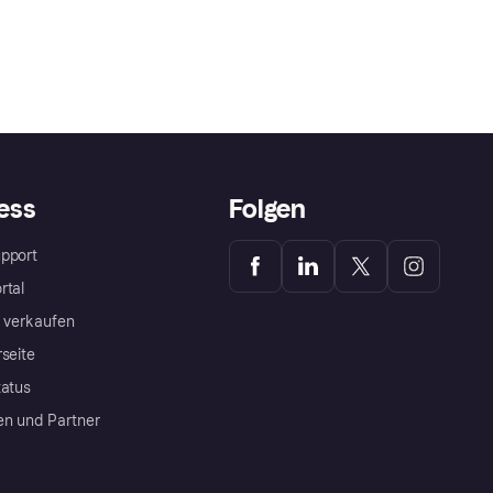
ess
Folgen
pport
rtal
a verkaufen
rseite
tatus
en und Partner