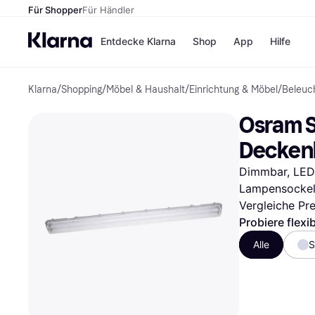
Für Shopper
Für Händler
Entdecke Klarna
Shop
App
Hilfe
Klarna
/
Shopping
/
Möbel & Haushalt
/
Einrichtung & Möbel
/
Beleuc
Zahlungsmethoden
Shops
Zahlungsmethoden
MediaM
Osram S
Sofort bezahlen
H&M
Bezahle in 3
Temu
Deckenl
Teilzahlungen
Kauflan
Bezahle in bis zu 30
Samsu
Dimmbar, LED-B
Tagen
Lampensockel
Ratenzahlung
Vergleiche Pr
Alle Shops
Probiere flexi
Alle
S