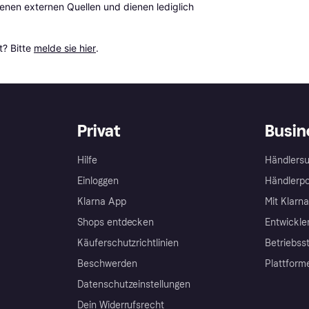
en externen Quellen und dienen lediglich 
? Bitte 
melde sie hier
.
Privat
Busin
Hilfe
Händlersu
Einloggen
Händlerpo
Klarna App
Mit Klarn
Shops entdecken
Entwickle
Käuferschutzrichtlinien
Betriebss
Beschwerden
Plattform
Datenschutzeinstellungen
Dein Widerrufsrecht