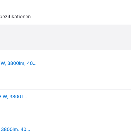
pezifikationen
OSRAM Submarine LED-Feuchtraumleuchte 2x19W, 3800lm, 4000K, 1,5m, neutralweiß
OSRAM LED-Feuchtraumleuchte Submarine, G13, 38 W, 3800 lm, 4000 K, IP65, neutralweiß, 156,1 cm
OSRAM Submarine LED-Feuchtraumleuchte 2x19W, 3800lm, 4000K, 1,5m, neutralweiß