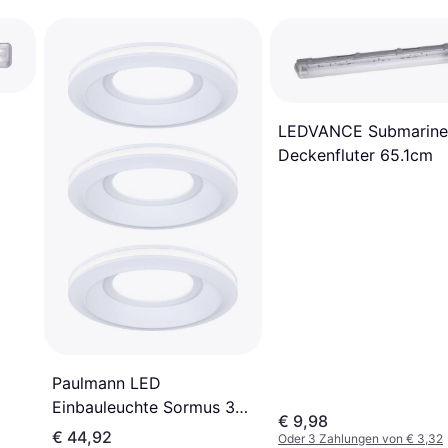
LEDVANCE Submarine
Deckenfluter 65.1cm
Paulmann LED
Einbauleuchte Sormus 3x
€ 9,98
4.8W Weiß Deckenfluter
€ 44,92
Oder 3 Zahlungen von € 3,32