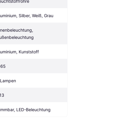
euchtstoffröhre
luminium, Silber, Weiß, Grau
nnenbeleuchtung, 
ußenbeleuchtung
luminium, Kunststoff
P65
 Lampen
13
immbar, LED-Beleuchtung