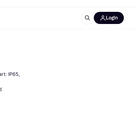
Login
Weitere Informationen
sstattung
M
Was ist Klarna?
t: IP65, 
r
tegorien