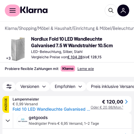
Für Shopper
Für Händler
Klarna
/
Shopping
/
Möbel & Haushalt
/
Einrichtung & Möbel
/
Beleuchtu
Nordlux Fold 10 LED Wandleuchte 
Galvanised 7.5 W Wandstrahler 10.5cm
LED-Beleuchtung, Silber, Stahl
Vergleiche Preise von
€ 104,28
bis
€ 128,15
+
3
Probiere flexible Zahlungen mit
Lerne wie
Versionen
Empfohlen
Preis inklusive Versan
Lampenmeister
ANZEIGE
€ 120,00
€ 0,99 Versand
Oder € 20,98/Mon.
¹
Fold 10 LED Wandleuchte Galvanised - Nordlux - Wohnzimmer - Aluminium
getgoods
·
Niedrigster Preis
€ 6,95 Versand
,
1–2 Tage