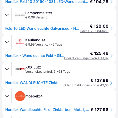
€ 104,28
Nordlux Fold 10 2019041031 LED-Wandleuchte LED 7.5 W Verzinkt
Lampenmeister
€ 0,99 Versand
€ 120,00
Fold 10 LED Wandleuchte Galvanised - Nordlux - Wohnzimmer - Aluminium
Oder € 20,98/Mon.
¹
Kaufland.at
€ 9,99 Versand
,
4–5 Tage
€ 125,46
Nordlux - Wandleuchte Fold - Silber - 10.6x14.9 cm
Oder 3 Zahlungen von € 41,82
XXX Lutz
Versandkostenfrei
,
21–28 Tage
€ 127,96
Nordlux WANDLEUCHTE Zinkfarben xxxlutz.at
Oder 3 Zahlungen von € 42,65
moebel24
€ 127,96
Nordlux Wandleuchte Fold, Zinkfarben, Metall, 14.9x5x10.6 cm, Lampen & Leuchten, Innenbeleuchtung, Spots & Strahler, Wandstrahler