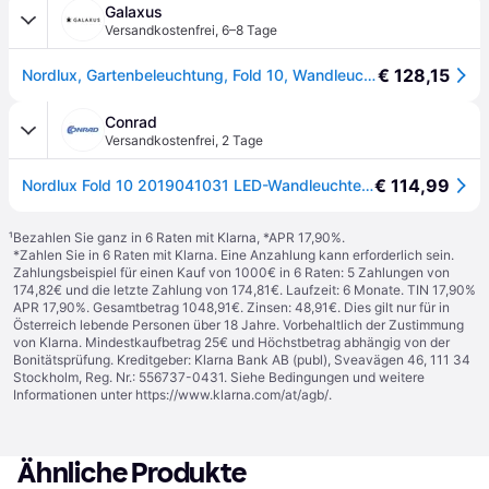
Galaxus
Versandkostenfrei
,
6–8 Tage
€ 128,15
Nordlux, Gartenbeleuchtung, Fold 10, Wandleuchte, Nickel verzinkt (225lm, IP54)
Conrad
Versandkostenfrei
,
2 Tage
€ 114,99
Nordlux Fold 10 2019041031 LED-Wandleuchte LED 7.5 W Verzinkt - [Verzinkt]
¹
Bezahlen Sie ganz in 6 Raten mit Klarna, *APR 17,90%.
*Zahlen Sie in 6 Raten mit Klarna. Eine Anzahlung kann erforderlich sein.
Zahlungsbeispiel für einen Kauf von 1000€ in 6 Raten: 5 Zahlungen von
174,82€ und die letzte Zahlung von 174,81€. Laufzeit: 6 Monate. TIN 17,90%
APR 17,90%. Gesamtbetrag 1048,91€. Zinsen: 48,91€. Dies gilt nur für in
Österreich lebende Personen über 18 Jahre. Vorbehaltlich der Zustimmung
von Klarna. Mindestkaufbetrag 25€ und Höchstbetrag abhängig von der
Bonitätsprüfung. Kreditgeber: Klarna Bank AB (publ), Sveavägen 46, 111 34
Stockholm, Reg. Nr.: 556737-0431. Siehe Bedingungen und weitere
Informationen unter
https://www.klarna.com/at/agb/
.
Ähnliche Produkte