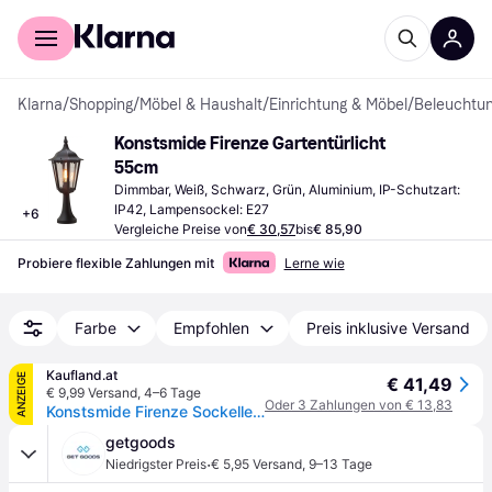
Für Shopper
Für Händler
Klarna
/
Shopping
/
Möbel & Haushalt
/
Einrichtung & Möbel
/
Beleuchtu
Konstsmide Firenze Gartentürlicht 
55cm
Dimmbar, Weiß, Schwarz, Grün, Aluminium, IP-Schutzart: 
IP42, Lampensockel: E27
+
6
Vergleiche Preise von
€ 30,57
bis
€ 85,90
Probiere flexible Zahlungen mit
Lerne wie
Farbe
Empfohlen
Preis inklusive Versand
Kaufland.at
ANZEIGE
€ 41,49
€ 9,99 Versand
,
4–6 Tage
Oder 3 Zahlungen von € 13,83
Konstsmide Firenze Sockelleuchte weiß lackiertes Aluminium, klares Glas 7214-250
getgoods
·
Niedrigster Preis
€ 5,95 Versand
,
9–13 Tage