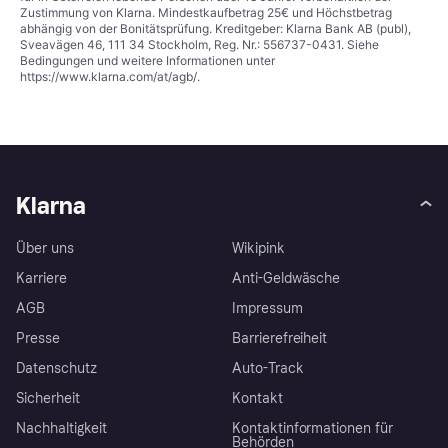
Zustimmung von Klarna. Mindestkaufbetrag 25€ und Höchstbetrag
abhängig von der Bonitätsprüfung. Kreditgeber: Klarna Bank AB (publ),
Sveavägen 46, 111 34 Stockholm, Reg. Nr.: 556737-0431. Siehe
Bedingungen und weitere Informationen unter
https://www.klarna.com/at/agb/
.
Klarna
Über uns
Wikipink
Karriere
Anti-Geldwäsche
AGB
Impressum
Presse
Barrierefreiheit
Datenschutz
Auto-Track
Sicherheit
Kontakt
Nachhaltigkeit
Kontaktinformationen für
Behörden