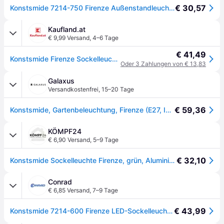
€ 30,57
Konstsmide 7214-750 Firenze Außenstandleuchte Energiesparlampe E27 100 W Schwarz
Kaufland.at
€ 9,99 Versand
,
4–6 Tage
€ 41,49
Konstsmide Firenze Sockelleuchte weiß lackiertes Aluminium, klares Glas 7214-250
Oder 3 Zahlungen von € 13,83
Galaxus
Versandkostenfrei
,
15–20 Tage
€ 59,36
Konstsmide, Gartenbeleuchtung, Firenze (E27, IP43)
KÖMPF24
€ 6,90 Versand
,
5–9 Tage
€ 32,10
Konstsmide Sockelleuchte Firenze, grün, Aluminium (7214-600)
Conrad
€ 6,85 Versand
,
7–9 Tage
€ 43,99
Konstsmide 7214-600 Firenze LED-Sockelleuchte E27 100 W Grün - [Grün]