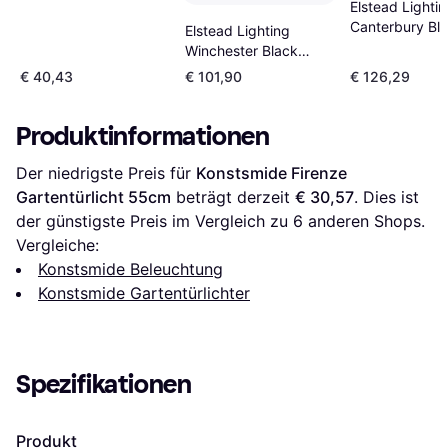
52cm
Elstead Lighti
Canterbury Bl
Elstead Lighting
Gartentürlicht
Winchester Black
Gartentürlicht 41cm
€ 40,43
€ 101,90
€ 126,29
Produktinformationen
Der niedrigste Preis für 
Konstsmide Firenze 
Gartentürlicht 55cm
 beträgt derzeit 
€ 30,57
. Dies ist 
der günstigste Preis im Vergleich zu 
6
 anderen Shops.
Vergleiche:
Konstsmide Beleuchtung
Konstsmide Gartentürlichter
Spezifikationen
Produkt