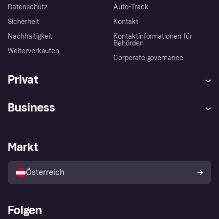
Datenschutz
Auto-Track
Sicherheit
Kontakt
Nachhaltigkeit
Kontaktinformationen für
Behörden
Weiterverkaufen
Corporate governance
Privat
Hilfe
Käuferschutzrichtlinien
Business
Einloggen
Beschwerden
Händlersupport
Entwicklerseite
Klarna App
Datenschutzeinstellungen
Händlerportal
Betriebsstatus
Markt
Shops entdecken
Dein Widerrufsrecht
Mit Klarna verkaufen
Plattformen und Partner
Österreich
Folgen