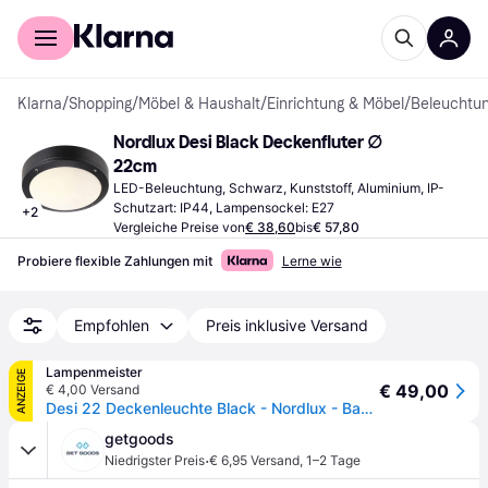
Für Shopper
Für Händler
Klarna
/
Shopping
/
Möbel & Haushalt
/
Einrichtung & Möbel
/
Beleuchtu
Nordlux Desi Black Deckenfluter ∅ 
22cm
LED-Beleuchtung, Schwarz, Kunststoff, Aluminium, IP-
Schutzart: IP44, Lampensockel: E27
+
2
Vergleiche Preise von
€ 38,60
bis
€ 57,80
Probiere flexible Zahlungen mit
Lerne wie
Empfohlen
Preis inklusive Versand
Lampenmeister
ANZEIGE
€ 49,00
€ 4,00 Versand
Desi 22 Deckenleuchte Black - Nordlux - Badezimmer - Aluminium
getgoods
·
Niedrigster Preis
€ 6,95 Versand
,
1–2 Tage