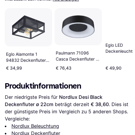
Eglo LED
Deckenleuchte
Paulmann 71096
Eglo Alamonte 1
Connect-Z 39 
Casca Deckenfluter ∅
94832 Deckenfluter
39 cm x 3 cm
30cm
30cm
€ 34,99
€ 76,43
€ 49,90
Deckenfluter
Produktinformationen
Der niedrigste Preis für 
Nordlux Desi Black 
Deckenfluter ∅ 22cm
 beträgt derzeit 
€ 38,60
. Dies ist 
der günstigste Preis im Vergleich zu 
5
 anderen Shops.
Vergleiche:
Nordlux Beleuchtung
Nordlux Deckenfluter