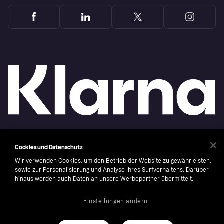
Copyright © 2005-2026 Klarna Bank AB (publ). Headquarters: Stockholm, Sweden. All
Cookies und Datenschutz
rights reserved. Klarna Bank AB (publ). Sveavägen 46, 111 34 Stockholm. Organization
number: 556737-0431
Wir verwenden Cookies, um den Betrieb der Website zu gewährleisten,
sowie zur Personalisierung und Analyse Ihres Surfverhaltens. Darüber
Cookies
Klarna.com
hinaus werden auch Daten an unsere Werbepartner übermittelt.
Einstellungen ändern