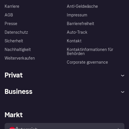
Karriere
Anti-Geldwäsche
AGB
Impressum
Presse
Barrierefreiheit
Datenschutz
Auto-Track
Sicherheit
Kontakt
Nachhaltigkeit
Kontaktinformationen für
Behörden
Weiterverkaufen
Corporate governance
Privat
Hilfe
Käuferschutzrichtlinien
Business
Einloggen
Beschwerden
Händlersupport
Entwicklerseite
Klarna App
Datenschutzeinstellungen
Händlerportal
Betriebsstatus
Markt
Shops entdecken
Dein Widerrufsrecht
Mit Klarna verkaufen
Plattformen und Partner