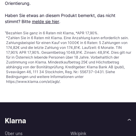
Orientierung.

Haben Sie etwas an diesem Produkt bemerkt, das nicht 
stimmt? Bitte 
melde sie hier
.
¹
Bezahlen Sie ganz in 6 Raten mit Klarna, *APR 17,90%.
*Zahlen Sie in 6 Raten mit Klarna. Eine Anzahlung kann erforderlich sein.
Zahlungsbeispiel für einen Kauf von 1000€ in 6 Raten: 5 Zahlungen von
174,82€ und die letzte Zahlung von 174,81€. Laufzeit: 6 Monate. TIN
17,90% APR 17,90%. Gesamtbetrag 1048,91€. Zinsen: 48,91€. Dies gilt nur
für in Österreich lebende Personen über 18 Jahre. Vorbehaltlich der
Zustimmung von Klarna. Mindestkaufbetrag 25€ und Höchstbetrag
abhängig von der Bonitätsprüfung. Kreditgeber: Klarna Bank AB (publ),
Sveavägen 46, 111 34 Stockholm, Reg. Nr.: 556737-0431. Siehe
Bedingungen und weitere Informationen unter
https://www.klarna.com/at/agb/
.
Klarna
Über uns
Wikipink