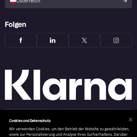
Österreich
Folgen
Copyright © 2005-2026 Klarna Bank AB (publ). Headquarters: Stockholm, Sweden. All
Cookies und Datenschutz
rights reserved. Klarna Bank AB (publ). Sveavägen 46, 111 34 Stockholm. Organization
number: 556737-0431
Wir verwenden Cookies, um den Betrieb der Website zu gewährleisten,
sowie zur Personalisierung und Analyse Ihres Surfverhaltens. Darüber
Cookies
Klarna.com