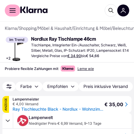
Für Shopper
Für Händler
Klarna
/
Shopping
/
Möbel & Haushalt
/
Einrichtung & Möbel
/
Beleuchtu
Nordlux Ray Tischlampe 46cm
Im Trend
Tischlampe, Integrierter Ein-/Ausschalter, Schwarz, Weiß, 
Silber, Metall, Glas, IP-Schutzart: IP20, Lampensockel: E14
Vergleiche Preise von
€ 34,90
bis
€ 54,66
+
2
Probiere flexible Zahlungen mit
Lerne wie
Farbe
Empfohlen
Preis inklusive Versand
Lampenmeister
ANZEIGE
€ 35,00
€ 4,00 Versand
Ray Tischleuchte Black - Nordlux - Wohnzimmer - Modern - Metall - Mit Schirm
Lampenwelt
·
Niedrigster Preis
€ 6,99 Versand
,
9–13 Tage