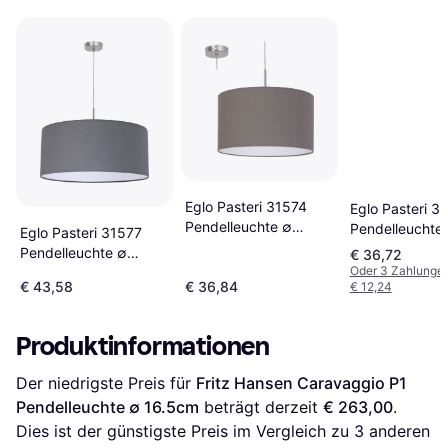
Eglo Pasteri 31574
Eglo Pasteri 3
Pendelleuchte ∅
Pendelleuchte
Eglo Pasteri 31577
38cm
38cm
Pendelleuchte ∅
€ 36,72
Oder 3 Zahlunge
53cm
€ 43,58
€ 36,84
€ 12,24
Produktinformationen
Der niedrigste Preis für 
Fritz Hansen Caravaggio P1 
Pendelleuchte ∅ 16.5cm
 beträgt derzeit 
€ 263,00
. 
Dies ist der günstigste Preis im Vergleich zu 
3
 anderen 