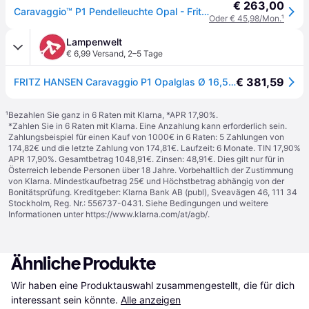
€ 263,00
Caravaggio™ P1 Pendelleuchte Opal - Fritz Hansen Caravaggio P1 - Wohnzimmer - Design - Glas - Einflammig
Oder € 45,98/Mon.
¹
Lampenwelt
€ 6,99 Versand
,
2–5 Tage
€ 381,59
FRITZ HANSEN Caravaggio P1 Opalglas Ø 16,5 cm - weiß
¹
Bezahlen Sie ganz in 6 Raten mit Klarna, *APR 17,90%.
*Zahlen Sie in 6 Raten mit Klarna. Eine Anzahlung kann erforderlich sein.
Zahlungsbeispiel für einen Kauf von 1000€ in 6 Raten: 5 Zahlungen von
174,82€ und die letzte Zahlung von 174,81€. Laufzeit: 6 Monate. TIN 17,90%
APR 17,90%. Gesamtbetrag 1048,91€. Zinsen: 48,91€. Dies gilt nur für in
Österreich lebende Personen über 18 Jahre. Vorbehaltlich der Zustimmung
von Klarna. Mindestkaufbetrag 25€ und Höchstbetrag abhängig von der
Bonitätsprüfung. Kreditgeber: Klarna Bank AB (publ), Sveavägen 46, 111 34
Stockholm, Reg. Nr.: 556737-0431. Siehe Bedingungen und weitere
Informationen unter
https://www.klarna.com/at/agb/
.
Ähnliche Produkte
Wir haben eine Produktauswahl zusammengestellt, die für dich 
interessant sein könnte.
Alle anzeigen