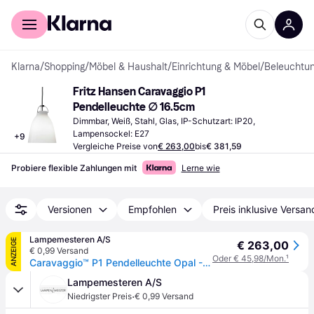
Für Shopper
Für Händler
Klarna
/
Shopping
/
Möbel & Haushalt
/
Einrichtung & Möbel
/
Beleuchtu
Fritz Hansen Caravaggio P1 
Pendelleuchte ∅ 16.5cm
Dimmbar, Weiß, Stahl, Glas, IP-Schutzart: IP20, 
Lampensockel: E27
+
9
Vergleiche Preise von
€ 263,00
bis
€ 381,59
Probiere flexible Zahlungen mit
Lerne wie
Versionen
Empfohlen
Preis inklusive Versan
Lampemesteren A/S
ANZEIGE
€ 263,00
€ 0,99 Versand
Oder € 45,98/Mon.
¹
Caravaggio™ P1 Pendelleuchte Opal - Fritz Hansen Caravaggio P1 - Wohnzimmer - Design - Glas - Einflammig
Lampemesteren A/S
·
Niedrigster Preis
€ 0,99 Versand