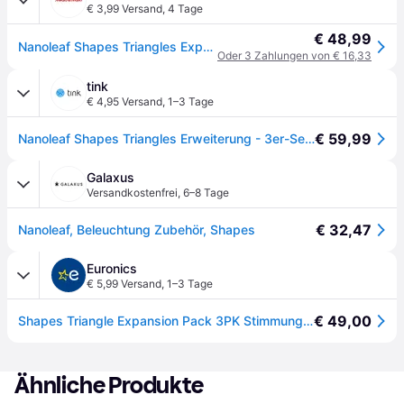
€ 3,99 Versand
,
4 Tage
€ 48,99
Nanoleaf Shapes Triangles Expansion Pack, Erweiterungsset mit 3 Panels (NL47-0001TW-3PK); Light Panels - Weiß
Oder 3 Zahlungen von € 16,33
tink
€ 4,95 Versand
,
1–3 Tage
€ 59,99
Nanoleaf Shapes Triangles Erweiterung - 3er-Set- Weiß
Galaxus
Versandkostenfrei
,
6–8 Tage
€ 32,47
Nanoleaf, Beleuchtung Zubehör, Shapes
Euronics
€ 5,99 Versand
,
1–3 Tage
€ 49,00
Shapes Triangle Expansion Pack 3PK Stimmungsleuchte
Ähnliche Produkte