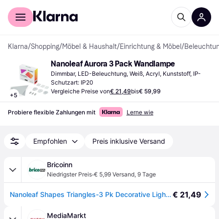
Für Shopper
Für Händler
Klarna
/
Shopping
/
Möbel & Haushalt
/
Einrichtung & Möbel
/
Beleuchtu
Nanoleaf Aurora 3 Pack Wandlampe
Dimmbar, LED-Beleuchtung, Weiß, Acryl, Kunststoff, IP-
Schutzart: IP20
Vergleiche Preise von
€ 21,49
bis
€ 59,99
+
5
Probiere flexible Zahlungen mit
Lerne wie
Empfohlen
Preis inklusive Versand
Bricoinn
·
Niedrigster Preis
€ 5,99 Versand
,
9 Tage
€ 21,49
Nanoleaf Shapes Triangles-3 Pk Decorative Light Durchsichtig
MediaMarkt