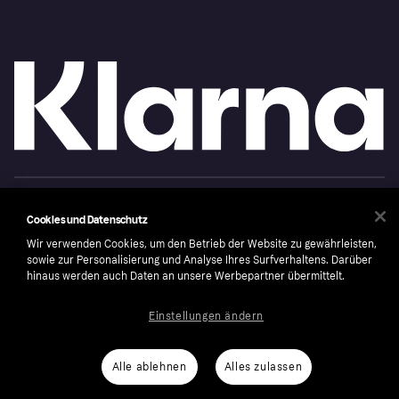
Copyright © 2005-2026 Klarna Bank AB (publ). Headquarters: Stockholm, Sweden. All
rights reserved. Klarna Bank AB (publ). Sveavägen 46, 111 34 Stockholm. Organization
Cookies und Datenschutz
number: 556737-0431
Wir verwenden Cookies, um den Betrieb der Website zu gewährleisten,
Cookies
Klarna.com
sowie zur Personalisierung und Analyse Ihres Surfverhaltens. Darüber
hinaus werden auch Daten an unsere Werbepartner übermittelt.
Einstellungen ändern
Alle ablehnen
Alles zulassen