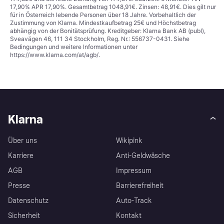
17,90% APR 17,90%. Gesamtbetrag 1048,91€. Zinsen: 48,91€. Dies gilt nur
für in Österreich lebende Personen über 18 Jahre. Vorbehaltlich der
Zustimmung von Klarna. Mindestkaufbetrag 25€ und Höchstbetrag
abhängig von der Bonitätsprüfung. Kreditgeber: Klarna Bank AB (publ),
Sveavägen 46, 111 34 Stockholm, Reg. Nr.: 556737-0431. Siehe
Bedingungen und weitere Informationen unter
https://www.klarna.com/at/agb/
.
Klarna
Über uns
Wikipink
Karriere
Anti-Geldwäsche
AGB
Impressum
Presse
Barrierefreiheit
Datenschutz
Auto-Track
Sicherheit
Kontakt