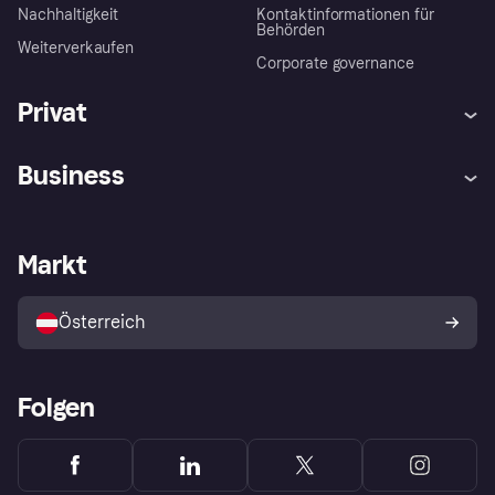
Nachhaltigkeit
Kontaktinformationen für
Behörden
Weiterverkaufen
Corporate governance
Privat
Hilfe
Käuferschutzrichtlinien
Business
Einloggen
Beschwerden
Händlersupport
Entwicklerseite
Klarna App
Datenschutzeinstellungen
Händlerportal
Betriebsstatus
Markt
Shops entdecken
Dein Widerrufsrecht
Mit Klarna verkaufen
Plattformen und Partner
Österreich
Folgen