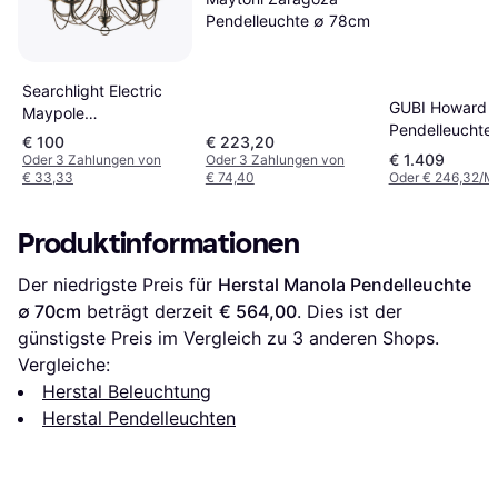
Pendelleuchte ∅ 78cm
Searchlight Electric
GUBI Howard
Maypole
Pendelleuchte
Pendelleuchte ∅
€ 100
€ 223,20
133.6cm
46cm
€ 1.409
Oder 3 Zahlungen von
Oder 3 Zahlungen von
€ 33,33
€ 74,40
Oder € 246,32/M
Produktinformationen
Der niedrigste Preis für 
Herstal Manola Pendelleuchte 
∅ 70cm
 beträgt derzeit 
€ 564,00
. Dies ist der 
günstigste Preis im Vergleich zu 
3
 anderen Shops.
Vergleiche:
Herstal Beleuchtung
Herstal Pendelleuchten