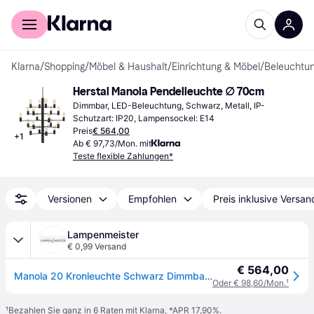
Für Shopper
Für Händler
Klarna
/
Shopping
/
Möbel & Haushalt
/
Einrichtung & Möbel
/
Beleuchtu
Herstal Manola Pendelleuchte ∅ 70cm
Dimmbar, LED-Beleuchtung, Schwarz, Metall, IP-
Schutzart: IP20, Lampensockel: E14
Preis
€ 564,00
+
1
Ab € 97,73/Mon. mit
Teste flexible Zahlungen*
Versionen
Empfohlen
Preis inklusive Versan
Lampenmeister
€ 0,99 Versand
€ 564,00
Manola 20 Kronleuchte Schwarz Dimmbar LED - Herstal - Esszimmer - Metall
Oder € 98,60/Mon.
¹
¹
Bezahlen Sie ganz in 6 Raten mit Klarna, *APR 17,90%.