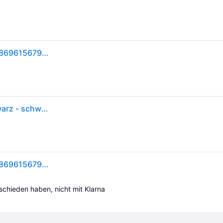
Philips LED Buzzard Wandleuchte 1x60W 230V 8718696156797 Glühlampe E27 Schwarz
Philips myGarden Buzzard Außenwandleuchte schwarz - schwarz, klar
Philips LED Buzzard Wandleuchte 1x60W 230V 8718696156797 Glühlampe E27 Schwarz
tschieden haben, nicht mit Klarna 