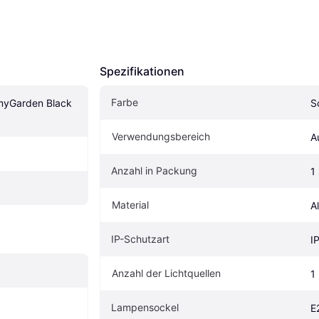
Spezifikationen
Farbe
myGarden Black 
S
Verwendungsbereich
A
Anzahl in Packung
1
Material
A
IP-Schutzart
I
Anzahl der Lichtquellen
1
Lampensockel
E