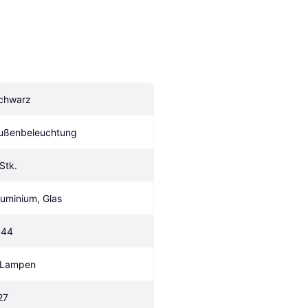
chwarz
ußenbeleuchtung
 Stk.
luminium, Glas
P44
 Lampen
27