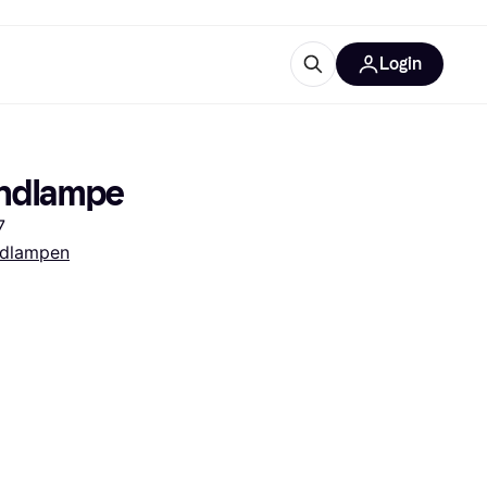
Login
Weitere Informationen
sstattung
M
Was ist Klarna?
andlampe
7
dlampen
tegorien