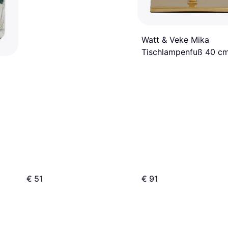
Watt & Veke Mika
Tischlampenfuß 40 c
Brass Lampenständer
40cm
€ 51
€ 91