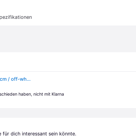
pezifikationen
Ferm Living - Hebe Tischleuchte Basis small, H 16,5 cm / off-white - Grau
tschieden haben, nicht mit Klarna 
für dich interessant sein könnte.