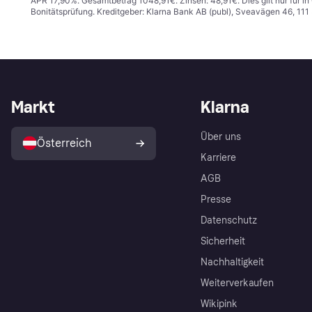
APR 17,90%. Gesamtbetrag 1048,91€. Zinsen: 48,91€. Dies gilt nur für 
Bonitätsprüfung. Kreditgeber: Klarna Bank AB (publ), Sveavägen 46, 11
Markt
Klarna
Über uns
Österreich
Karriere
AGB
Presse
Datenschutz
Sicherheit
Nachhaltigkeit
Weiterverkaufen
Wikipink