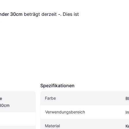
nder 30cm
 beträgt derzeit 
-
. Dies ist 
.
Spezifikationen
Farbe
 
B
 30cm
Verwendungsbereich
I
Material
K