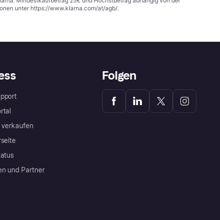
 Klarna. Mindestkaufbetrag 25€ und Höchstbetrag abhängig von der
ionen unter
https://www.klarna.com/at/agb/
.
ess
Folgen
pport
rtal
a verkaufen
rseite
tatus
en und Partner