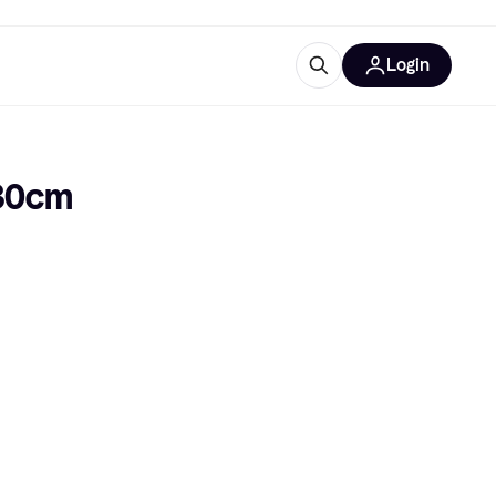
Login
Weitere Informationen
sstattung
M
Was ist Klarna?
 30cm
tegorien