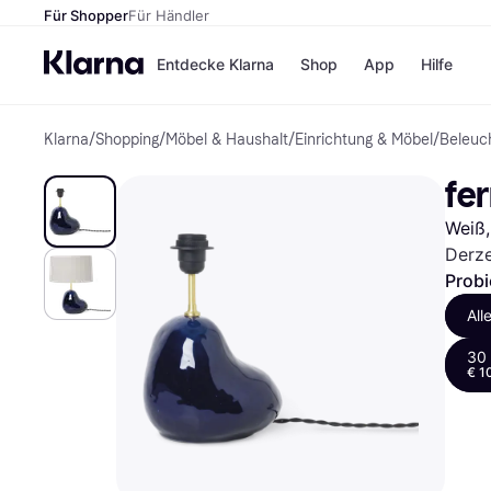
Für Shopper
Für Händler
Entdecke Klarna
Shop
App
Hilfe
Klarna
/
Shopping
/
Möbel & Haushalt
/
Einrichtung & Möbel
/
Beleuc
Zahlungsmethoden
Shops
Zahlungsmethoden
MediaM
fe
Sofort bezahlen
H&M
Bezahle in 3 Teilzahlunge
Temu
Weiß,
Bezahle in bis zu 30 Tage
Kauflan
Ratenzahlung
Samsu
Derze
Probi
All
Alle Shops
30
€ 1