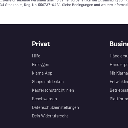
in Österreich lebende Personen über 18 Jahre. Vorbehaltlich der Zustimmung von
1 34 Stockholm, Reg. Nr.: 556737-0431. Siehe Bedingungen und weitere Informat
Privat
Busin
Hilfe
Händlersu
Einloggen
Händlerpo
Klarna App
Mit Klarn
Shops entdecken
Entwickle
Käuferschutzrichtlinien
Betriebss
Beschwerden
Plattform
Datenschutzeinstellungen
Dein Widerrufsrecht