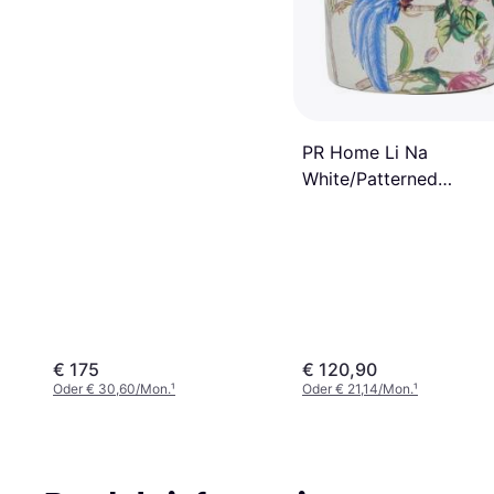
PR Home Li Na
White/Patterned
Lampenständer 46cm
€ 175
€ 120,90
Oder € 30,60/Mon.
¹
Oder € 21,14/Mon.
¹