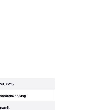
lau, Weiß
nnenbeleuchtung
eramik