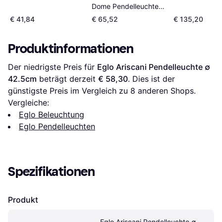
Dome Pendelleuchte
∅ 35cm
€ 41,84
€ 65,52
€ 135,20
Produktinformationen
Der niedrigste Preis für 
Eglo Ariscani Pendelleuchte ∅ 
42.5cm
 beträgt derzeit 
€ 58,30
. Dies ist der 
günstigste Preis im Vergleich zu 
8
 anderen Shops.
Vergleiche:
Eglo Beleuchtung
Eglo Pendelleuchten
Spezifikationen
Produkt
Eglo Ariscani Pendelleuchte ∅ 