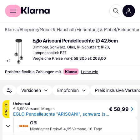
Für Shopper
Für Händler
Klarna
/
Shopping
/
Möbel & Haushalt
/
Einrichtung & Möbel
/
Beleuchtu
Eglo Ariscani Pendelleuchte ∅ 42.5cm
Dimmbar, Schwarz, Glas, IP-Schutzart: IP20, 
Lampensockel: E27
Vergleiche Preise von
€ 58,30
bis
€ 208,00
+
1
Probiere flexible Zahlungen mit
Lerne wie
Versionen
Empfohlen
Preis inklusive Versan
Universal
ANZEIGE
€ 58,99
€ 3,99 Versand
,
Morgen
EGLO Pendelleuchte "ARISCANI", schwarz (schwarz, transparent), 3, Ø 42,5cm H: 110cm, 1 Stk., Leuchten, Lampe für Esstisch, Hängeleuchte, Rauchglas schwarz transparent, E27, Pendelleuchte
OBI
·
Niedrigster Preis
€ 4,95 Versand
,
10 Tage