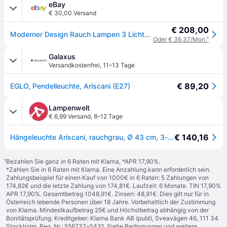
eBay
€ 30,00 Versand
€ 208,00
Moderner Design Rauch Lampen 3 Lichter GL0584
Oder € 36,37/Mon.
¹
Galaxus
Versandkostenfrei
,
11–13 Tage
€ 89,20
EGLO, Pendelleuchte, Ariscani (E27)
Lampenwelt
€ 6,99 Versand
,
8–12 Tage
€ 140,16
Hängeleuchte Ariscani, rauchgrau, Ø 43 cm, 3-flg., Glas, E27 - schwarz, rauchgrau glänzend
¹
Bezahlen Sie ganz in 6 Raten mit Klarna, *APR 17,90%.
*Zahlen Sie in 6 Raten mit Klarna. Eine Anzahlung kann erforderlich sein.
Zahlungsbeispiel für einen Kauf von 1000€ in 6 Raten: 5 Zahlungen von
174,82€ und die letzte Zahlung von 174,81€. Laufzeit: 6 Monate. TIN 17,90%
APR 17,90%. Gesamtbetrag 1048,91€. Zinsen: 48,91€. Dies gilt nur für in
Österreich lebende Personen über 18 Jahre. Vorbehaltlich der Zustimmung
von Klarna. Mindestkaufbetrag 25€ und Höchstbetrag abhängig von der
Bonitätsprüfung. Kreditgeber: Klarna Bank AB (publ), Sveavägen 46, 111 34
Stockholm, Reg. Nr.: 556737-0431. Siehe Bedingungen und weitere