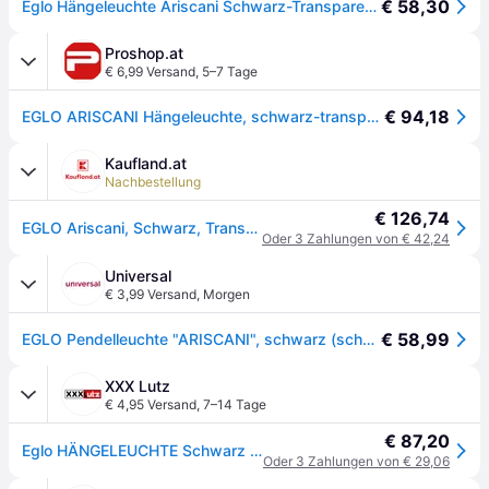
€ 58,30
Eglo Hängeleuchte Ariscani Schwarz-Transparent - Transparent-schwarz Schwarz
Proshop.at
€ 6,99 Versand
,
5–7 Tage
€ 94,18
EGLO ARISCANI Hängeleuchte, schwarz-transparent
Kaufland.at
Nachbestellung
€ 126,74
EGLO Ariscani, Schwarz, Transparent, Schwarz, Transparent, Glas, Stahl, Schwarz, Drinnen, IP20
Oder 3 Zahlungen von € 42,24
Universal
€ 3,99 Versand
,
Morgen
€ 58,99
EGLO Pendelleuchte "ARISCANI", schwarz (schwarz, transparent), 3, Ø 42,5cm H: 110cm, 1 Stk., Leuchten, Lampe für Esstisch, Hängeleuchte, Rauchglas schwarz transparent, E27, Pendelleuchte
XXX Lutz
€ 4,95 Versand
,
7–14 Tage
€ 87,20
Eglo HÄNGELEUCHTE Schwarz xxxlutz.at
Oder 3 Zahlungen von € 29,06