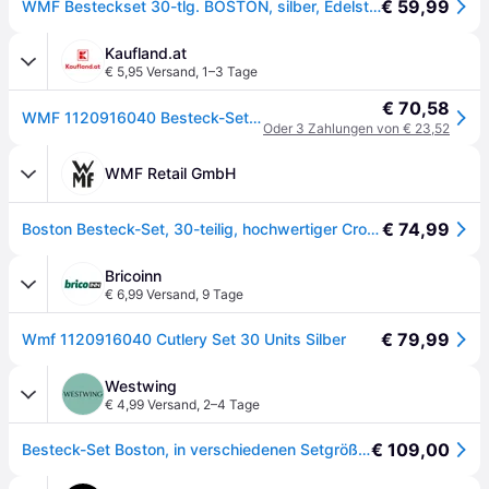
€ 59,99
WMF Besteckset 30-tlg. BOSTON, silber, Edelstahl
Kaufland.at
€ 5,95 Versand
,
1–3 Tage
€ 70,58
WMF 1120916040 Besteck-Set 30-teilig Boston
Oder 3 Zahlungen von € 23,52
WMF Retail GmbH
€ 74,99
Boston Besteck-Set, 30-teilig, hochwertiger Cromargan® Edelstahl
Bricoinn
€ 6,99 Versand
,
9 Tage
€ 79,99
Wmf 1120916040 Cutlery Set 30 Units Silber
Westwing
€ 4,99 Versand
,
2–4 Tage
€ 109,00
Besteck-Set Boston, in verschiedenen Setgrößen