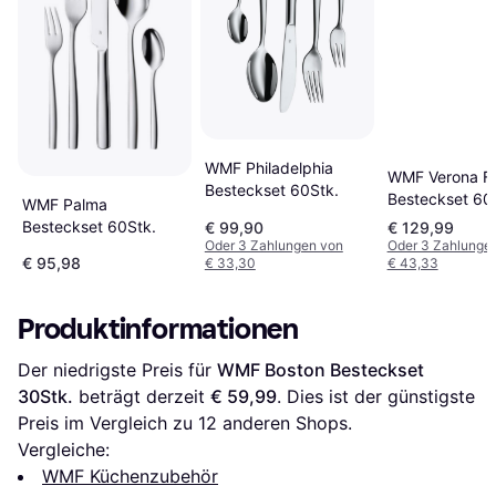
WMF Philadelphia
WMF Verona Fi
Besteckset 60Stk.
Besteckset 60
WMF Palma
Besteckset 60Stk.
€ 99,90
€ 129,99
Oder 3 Zahlungen von
Oder 3 Zahlunge
€ 95,98
€ 33,30
€ 43,33
Produktinformationen
Der niedrigste Preis für 
WMF Boston Besteckset 
30Stk.
 beträgt derzeit 
€ 59,99
. Dies ist der günstigste 
Preis im Vergleich zu 
12
 anderen Shops.
Vergleiche:
WMF Küchenzubehör