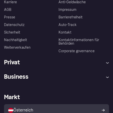
Karriere
Anti-Geldwäsche
AGB
Impressum
Presse
Barrierefreiheit
Datenschutz
Auto-Track
Sicherheit
Kontakt
Nachhaltigkeit
Kontaktinformationen für
Behörden
Weiterverkaufen
Corporate governance
Privat
Hilfe
Käuferschutzrichtlinien
Business
Einloggen
Beschwerden
Händlersupport
Entwicklerseite
Klarna App
Datenschutzeinstellungen
Händlerportal
Betriebsstatus
Markt
Shops entdecken
Dein Widerrufsrecht
Mit Klarna verkaufen
Plattformen und Partner
Österreich