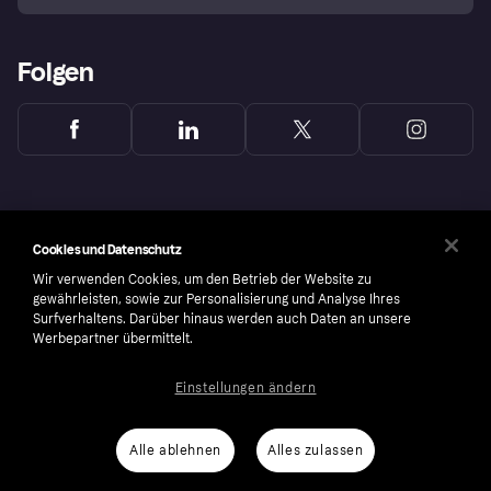
Folgen
Cookies und Datenschutz
Wir verwenden Cookies, um den Betrieb der Website zu
gewährleisten, sowie zur Personalisierung und Analyse Ihres
Surfverhaltens. Darüber hinaus werden auch Daten an unsere
Werbepartner übermittelt.
Einstellungen ändern
Copyright © 2005-2026 Klarna Bank AB (publ). Headquarters: Stockholm, Sweden. All
rights reserved. Klarna Bank AB (publ). Sveavägen 46, 111 34 Stockholm. Organization
number: 556737-0431
Alle ablehnen
Alles zulassen
Cookies
Klarna.com