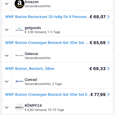
Amazon
Versandkostenfrei
€ 68,07
WMF Boston Besteckset 30-teilig für 6 Personen – Cromargan Edelstahl 18/10, poliert und rostfrei, spülmaschinenfest, Monobloc-Messer mit langlebiger Schärfe, elegantes Essbesteck für Alltag und Gäste
getgoods
€ 2,95 Versand
,
1–2 Tage
€ 65,69
WMF Boston Cromargan Besteck-Set 30er Set Edelstahl Silber 11.2091.6040
Galaxus
Versandkostenfrei
€ 69,33
WMF Boston, Besteck, Silber
Conrad
Versandkostenfrei
,
2 Tage
€ 77,99
WMF Boston Cromargan Besteck-Set 30er Set Edelstahl Silber 11.2091.6040 - [Silber]
KÖMPF24
€ 6,90 Versand
,
10–15 Tage