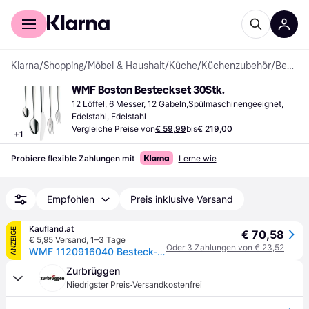
Für Shopper
Für Händler
Klarna
/
Shopping
/
Möbel & Haushalt
/
Küche
/
Küchenzubehör
/
Bestecksets
WMF Boston Besteckset 30Stk.
12 Löffel, 6 Messer, 12 Gabeln,Spülmaschinengeeignet, 
Edelstahl, Edelstahl
Vergleiche Preise von
€ 59,99
bis
€ 219,00
+
1
Probiere flexible Zahlungen mit
Lerne wie
Empfohlen
Preis inklusive Versand
Kaufland.at
ANZEIGE
€ 70,58
€ 5,95 Versand
,
1–3 Tage
Oder 3 Zahlungen von € 23,52
WMF 1120916040 Besteck-Set 30-teilig Boston
Zurbrüggen
·
Niedrigster Preis
Versandkostenfrei