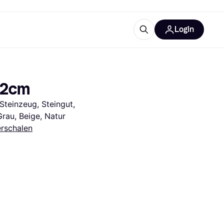
Login
Weitere Informationen
sstattung
M
Was ist Klarna?
 22cm
teinzeug, Steingut, 
Grau, Beige, Natur
erschalen
tegorien