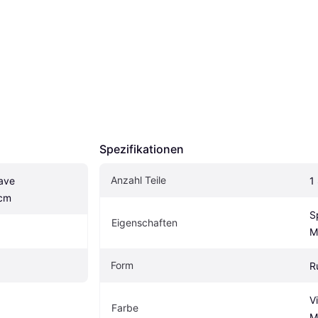
Spezifikationen
Anzahl Teile
ave 
1
2cm
S
Eigenschaften
M
Form
R
Vi
Farbe
M