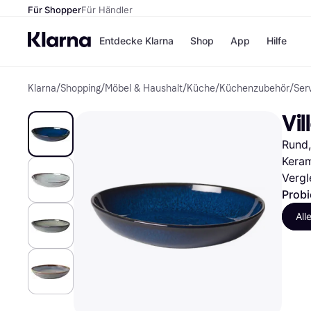
Für Shopper
Für Händler
Entdecke Klarna
Shop
App
Hilfe
Klarna
/
Shopping
/
Möbel & Haushalt
/
Küche
/
Küchenzubehör
/
Ser
Zahlungsmethoden
Shops
Zahlungsmethoden
MediaM
Vi
Sofort bezahlen
H&M
Bezahle in 3
Temu
Rund,
Teilzahlungen
Kauflan
Bezahle in bis zu 30
Samsu
Keram
Tagen
Vergl
Ratenzahlung
Probi
Alle Shops
All