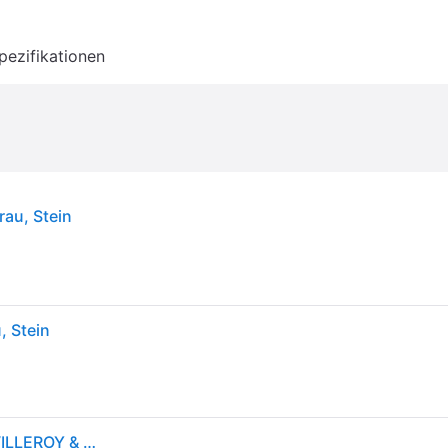
pezifikationen
rau, Stein
, Stein
Schale "Schale Lave ø 21 cm", grau (gris), LIKE. BY VILLEROY & BOCH, Schüsseln, Schale