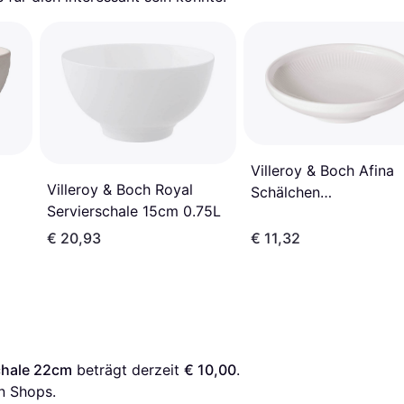
Villeroy & Boch Afina
Villeroy & Boch Royal
Schälchen
Servierschale 15cm 0.75L
130x130x35mm 0,21
Servierschale 13cm
€ 20,93
€ 11,32
schale 22cm
 beträgt derzeit 
€ 10,00
. 
n Shops.