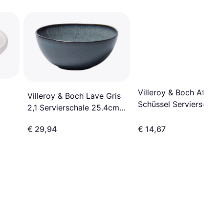
Villeroy & Boch Afina
Villeroy & Boch Lave Gris
Schüssel Servierschal
2,1 Servierschale 25.4cm
15cm 0.55L
2.2L
€ 29,94
€ 14,67