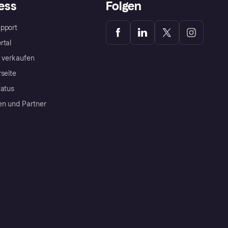
ess
Folgen
pport
rtal
a verkaufen
rseite
tatus
en und Partner