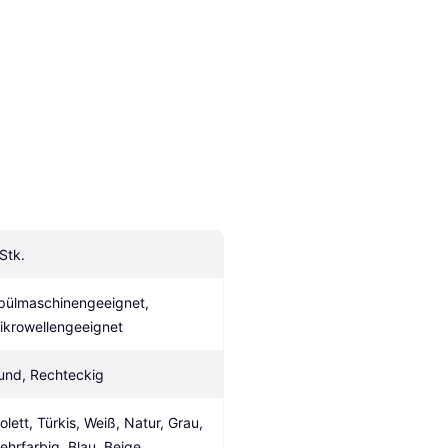
 Stk.
pülmaschinengeeignet, 
ikrowellengeeignet
und, Rechteckig
olett, Türkis, Weiß, Natur, Grau, 
ehrfarbig, Blau, Beige