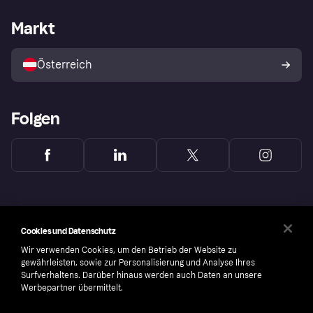
Händlersupport
Entwicklerseite
Klarna App
Datenschutzeinstellungen
Händlerportal
Betriebsstatus
Markt
Shops entdecken
Dein Widerrufsrecht
Mit Klarna verkaufen
Plattformen und Partner
Österreich
Folgen
Cookies und Datenschutz
Wir verwenden Cookies, um den Betrieb der Website zu
gewährleisten, sowie zur Personalisierung und Analyse Ihres
Surfverhaltens. Darüber hinaus werden auch Daten an unsere
Werbepartner übermittelt.