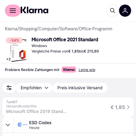
Für Shopper
Für Händler
Klarna
/
Shopping
/
Computer
/
Software
/
Office-Programm
Microsoft Office 2021 Standard
-34%
Windows
Vergleiche Preise von
€ 1,85
bis
€ 215,90
+
2
Probiere flexible Zahlungen mit
Lerne wie
Empfohlen
Preis inklusive Versand
7until7
Versandkostenfrei
€ 1,85
Microsoft Office 2019 Standard, ESD
ESD Codes
Heute