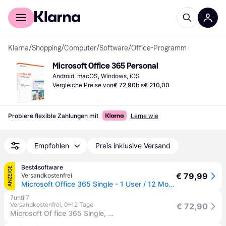
Für Shopper
Für Händler
Klarna
/
Shopping
/
Computer
/
Software
/
Office-Programm
Microsoft Office 365 Personal
Android, macOS, Windows, iOS
Vergleiche Preise von
€ 72,90
bis
€ 210,00
Probiere flexible Zahlungen mit
Lerne wie
Empfohlen
Preis inklusive Versand
Best4software
ANZEIGE
€ 79,99
Versandkostenfrei
Microsoft Office 365 Single - 1 User / 12 Monate
7until7
Versandkostenfrei
,
0–12 Tage
€ 72,90
Microsoft Of fice 365 Single, 5 Geräte, 1 Jahr, PC/MAC/Android