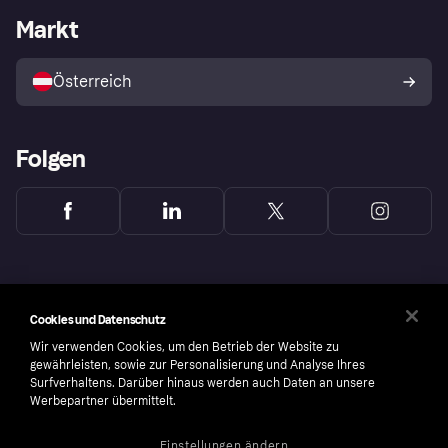
Händlerportal
Betriebsstatus
Markt
Shops entdecken
Dein Widerrufsrecht
Mit Klarna verkaufen
Plattformen und Partner
Österreich
Folgen
Cookies und Datenschutz
Wir verwenden Cookies, um den Betrieb der Website zu
gewährleisten, sowie zur Personalisierung und Analyse Ihres
Surfverhaltens. Darüber hinaus werden auch Daten an unsere
Werbepartner übermittelt.
Einstellungen ändern