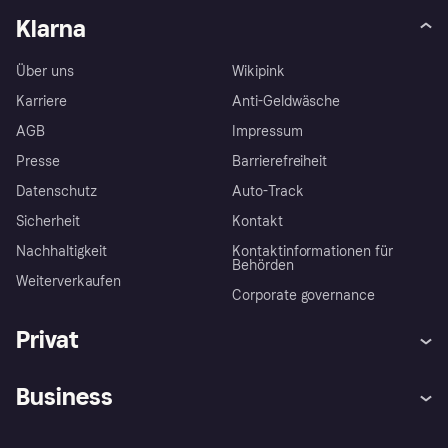
Klarna
Über uns
Wikipink
Karriere
Anti-Geldwäsche
AGB
Impressum
Presse
Barrierefreiheit
Datenschutz
Auto-Track
Sicherheit
Kontakt
Nachhaltigkeit
Kontaktinformationen für
Behörden
Weiterverkaufen
Corporate governance
Privat
Hilfe
Käuferschutzrichtlinien
Business
Einloggen
Beschwerden
Händlersupport
Entwicklerseite
Klarna App
Datenschutzeinstellungen