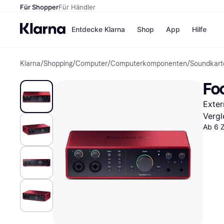
Für Shopper
Für Händler
Entdecke Klarna
Shop
App
Hilfe
Klarna
/
Shopping
/
Computer
/
Computerkomponenten
/
Soundkart
Zahlungsmethoden
Shops
Zahlungsmethoden
MediaM
Foc
Sofort bezahlen
H&M
Bezahle in 3
Temu
Exter
Teilzahlungen
Kauflan
Bezahle in bis zu 30
Samsu
Vergl
Tagen
Ab 6 
Ratenzahlung
Alle Shops