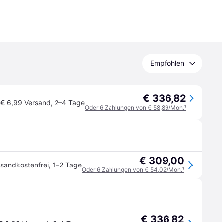
Empfohlen
€ 336,82
€ 6,99 Versand
,
2–4 Tage
Oder 6 Zahlungen von € 58,89/Mon.
¹
€ 309,00
rsandkostenfrei
,
1–2 Tage
Oder 6 Zahlungen von € 54,02/Mon.
¹
€ 336,82