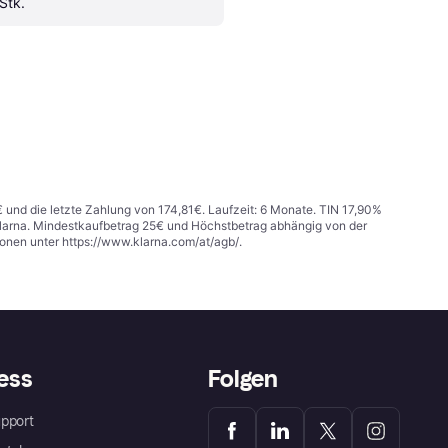
 Stk.
€ und die letzte Zahlung von 174,81€. Laufzeit: 6 Monate. TIN 17,90%
 Klarna. Mindestkaufbetrag 25€ und Höchstbetrag abhängig von der
ionen unter
https://www.klarna.com/at/agb/
.
ess
Folgen
pport