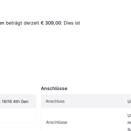
en
 beträgt derzeit 
€ 309,00
. Dies ist 
.
Anschlüsse
Anschluss
t 16i16 4th Gen
U
U
Anschlüsse
m
S