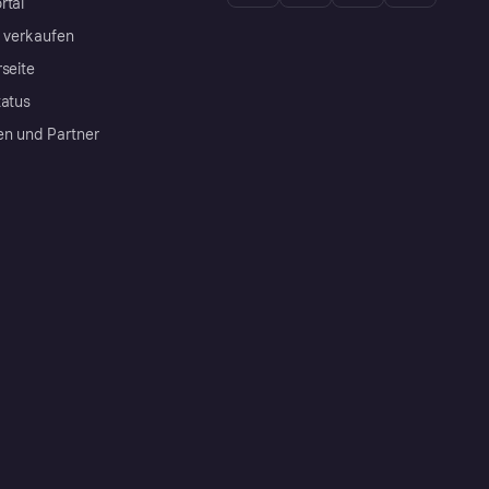
rtal
a verkaufen
rseite
tatus
en und Partner