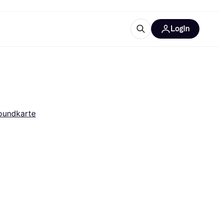
Login
Weitere Informationen
sstattung
M
Was ist Klarna?
oundkarte
tegorien