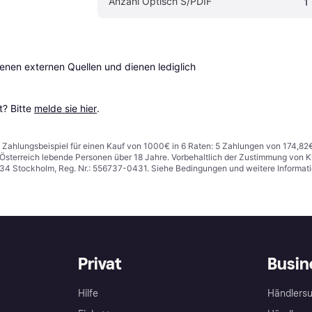
Anzahl Optisch S/PDIF
1
en externen Quellen und dienen lediglich 
? Bitte 
melde sie hier
.
n. Zahlungsbeispiel für einen Kauf von 1000€ in 6 Raten: 5 Zahlungen von 174,82
in Österreich lebende Personen über 18 Jahre. Vorbehaltlich der Zustimmung von
1 34 Stockholm, Reg. Nr.: 556737-0431. Siehe Bedingungen und weitere Informat
Privat
Busin
Hilfe
Händlersu