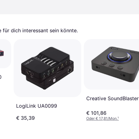
für dich interessant sein könnte.
0
Creative SoundBlaster
LogiLink UA0099
€ 101,86
€ 35,39
Oder € 17,81/Mon.
¹