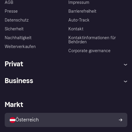
AGB
Impressum
Presse
Barrierefreiheit
Datenschutz
Auto-Track
Sicherheit
Kontakt
Nachhaltigkeit
Kontaktinformationen für
Behörden
Weiterverkaufen
Corporate governance
Privat
Hilfe
Käuferschutzrichtlinien
Business
Einloggen
Beschwerden
Händlersupport
Entwicklerseite
Klarna App
Datenschutzeinstellungen
Händlerportal
Betriebsstatus
Markt
Shops entdecken
Dein Widerrufsrecht
Mit Klarna verkaufen
Plattformen und Partner
Österreich