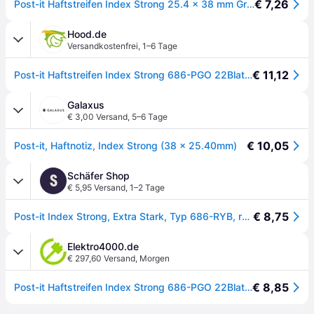
€ 7,26
Post-it Haftstreifen Index Strong 25.4 x 38 mm Grundfarben 3 x 22 Streifen
Hood.de
Versandkostenfrei
,
1–6 Tage
€ 11,12
Post-it Haftstreifen Index Strong 686-PGO 22Blatt sortiert 3 St./Pack
Galaxus
€ 3,00 Versand
,
5–6 Tage
€ 10,05
Post-it, Haftnotiz, Index Strong (38 x 25.40mm)
Schäfer Shop
S
€ 5,95 Versand
,
1–2 Tage
€ 8,75
Post-it Index Strong, Extra Stark, Typ 686-RYB, rot, gelb, blau
Elektro4000.de
€ 297,60 Versand
,
Morgen
€ 8,85
Post-it Haftstreifen Index Strong 686-PGO 22Blatt sortiert 3 St./Pack 164205299