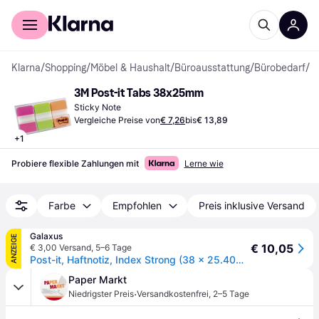
Für Shopper
Für Händler
Klarna
/
Shopping
/
Möbel & Haushalt
/
Büroausstattung
/
Bürobedarf
/
S
3M Post-it Tabs 38x25mm
Sticky Note
Vergleiche Preise von
€ 7,26
bis
€ 13,89
+
1
Probiere flexible Zahlungen mit
Lerne wie
Farbe
Empfohlen
Preis inklusive Versand
Galaxus
ANZEIGE
€ 10,05
€ 3,00 Versand
,
5–6 Tage
Post-it, Haftnotiz, Index Strong (38 x 25.40mm)
Paper Markt
·
Niedrigster Preis
Versandkostenfrei
,
2–5 Tage