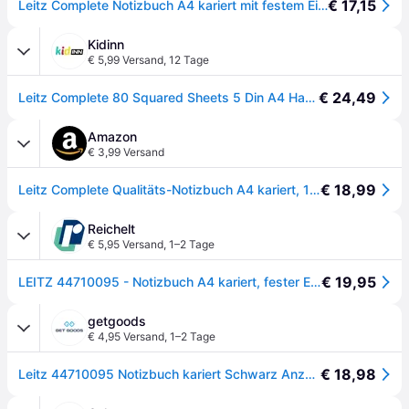
€ 17,15
Leitz Complete Notizbuch A4 kariert mit festem Einband Schwarz
Kidinn
€ 5,99 Versand
,
12 Tage
€ 24,49
Leitz Complete 80 Squared Sheets 5 Din A4 Hardcover Notebook Rot Kinder
Amazon
€ 3,99 Versand
€ 18,99
Leitz Complete Qualitäts-Notizbuch A4 kariert, 160 Seiten, 80 Blatt, Hardcover mit hochwertigem Einband, 100 g/m² Papier FSC zertifiziert, Verschluss, Lesezeichen, Stiftschlaufe, Tasche, Rot, 44710025
Reichelt
€ 5,95 Versand
,
1–2 Tage
€ 19,95
LEITZ 44710095 - Notizbuch A4 kariert, fester Einband, schwarz
getgoods
€ 4,95 Versand
,
1–2 Tage
€ 18,98
Leitz 44710095 Notizbuch kariert Schwarz Anzahl der Blätter: 80 DIN A4