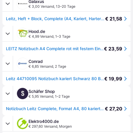
Galaxus
€ 3,00 Versand
,
13–20 Tage
€ 21,58
Leitz, Heft + Block, Complete (A4, Kariert, Harter Einband)
Hood.de
€ 4,99 Versand
,
1–3 Tage
€ 23,59
LEITZ Notizbuch A4 Complete rot mit festem Einband in hochwertiger Leder
Conrad
€ 6,85 Versand
,
2 Tage
€ 19,99
Leitz 44710095 Notizbuch kariert Schwarz 80 Blatt DIN A4 - [Schwarz]
Schäfer Shop
S
€ 5,95 Versand
,
1–2 Tage
€ 27,20
Notizbuch Leitz Complete, Format A4, 80 karierte Blatt, Hardcover-Einband, Lederoptik, FSC®-zertifiziert, schwarz
Elektro4000.de
€ 297,60 Versand
,
Morgen