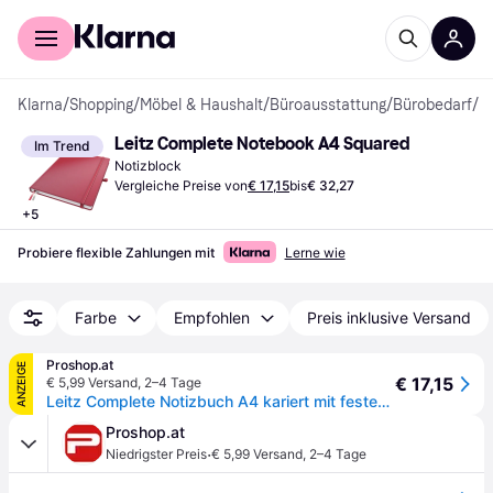
Für Shopper
Für Händler
Klarna
/
Shopping
/
Möbel & Haushalt
/
Büroausstattung
/
Bürobedarf
/
N
Leitz Complete Notebook A4 Squared
Im Trend
Notizblock
Vergleiche Preise von
€ 17,15
bis
€ 32,27
+
5
Probiere flexible Zahlungen mit
Lerne wie
Farbe
Empfohlen
Preis inklusive Versand
Proshop.at
ANZEIGE
€ 17,15
€ 5,99 Versand
,
2–4 Tage
Leitz Complete Notizbuch A4 kariert mit festem Einband Schwarz
Proshop.at
·
Niedrigster Preis
€ 5,99 Versand
,
2–4 Tage