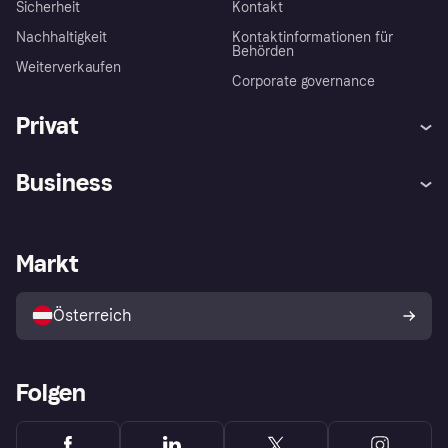
Sicherheit
Kontakt
Nachhaltigkeit
Kontaktinformationen für
Behörden
Weiterverkaufen
Corporate governance
Privat
Hilfe
Käuferschutzrichtlinien
Business
Einloggen
Beschwerden
Händlersupport
Entwicklerseite
Klarna App
Datenschutzeinstellungen
Händlerportal
Betriebsstatus
Markt
Shops entdecken
Dein Widerrufsrecht
Mit Klarna verkaufen
Plattformen und Partner
Österreich
Folgen