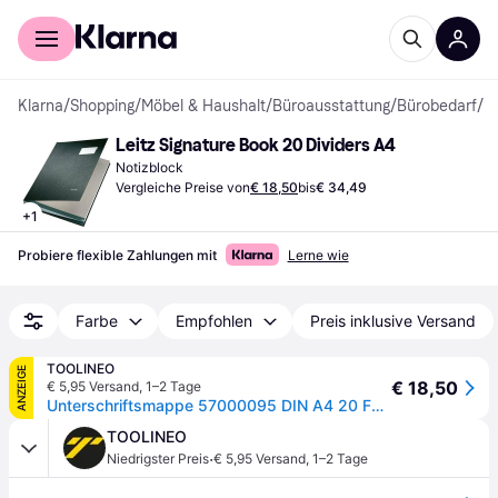
Für Shopper
Für Händler
Klarna
/
Shopping
/
Möbel & Haushalt
/
Büroausstattung
/
Bürobedarf
/
N
Leitz Signature Book 20 Dividers A4
Notizblock
Vergleiche Preise von
€ 18,50
bis
€ 34,49
+
1
Probiere flexible Zahlungen mit
Lerne wie
Farbe
Empfohlen
Preis inklusive Versand
TOOLINEO
ANZEIGE
€ 18,50
€ 5,95 Versand
,
1–2 Tage
Unterschriftsmappe 57000095 DIN A4 20 Fächer Graupappe schwarz
TOOLINEO
·
Niedrigster Preis
€ 5,95 Versand
,
1–2 Tage