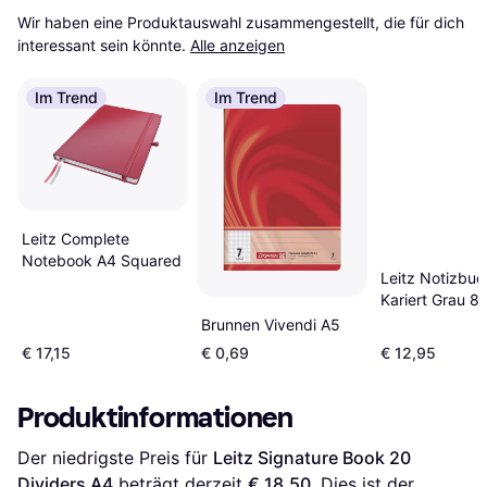
Wir haben eine Produktauswahl zusammengestellt, die für dich 
interessant sein könnte.
Alle anzeigen
Im Trend
Im Trend
Leitz Complete
Notebook A4 Squared
Leitz Notizbuc
Kariert Grau 80
Hardcover Ein
Brunnen Vivendi A5
€ 17,15
€ 0,69
€ 12,95
Produktinformationen
Der niedrigste Preis für 
Leitz Signature Book 20 
Dividers A4
 beträgt derzeit 
€ 18,50
. Dies ist der 