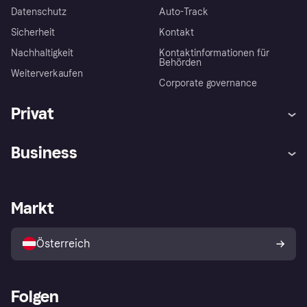
Datenschutz
Auto-Track
Sicherheit
Kontakt
Nachhaltigkeit
Kontaktinformationen für
Behörden
Weiterverkaufen
Corporate governance
Privat
Hilfe
Käuferschutzrichtlinien
Business
Einloggen
Beschwerden
Händlersupport
Entwicklerseite
Klarna App
Datenschutzeinstellungen
Händlerportal
Betriebsstatus
Markt
Shops entdecken
Dein Widerrufsrecht
Mit Klarna verkaufen
Plattformen und Partner
Österreich
Folgen