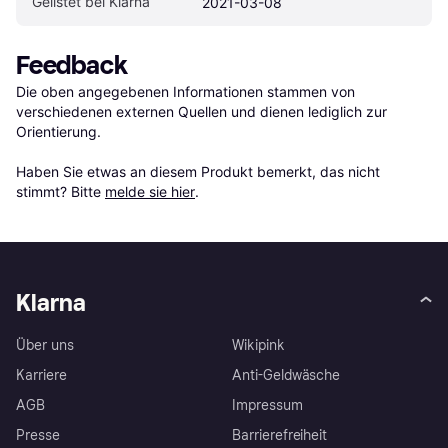
Gelistet bei Klarna
2021-03-08
Feedback
Die oben angegebenen Informationen stammen von 
verschiedenen externen Quellen und dienen lediglich zur 
Orientierung.

Haben Sie etwas an diesem Produkt bemerkt, das nicht 
stimmt? Bitte 
melde sie hier
.
Klarna
Über uns
Wikipink
Karriere
Anti-Geldwäsche
AGB
Impressum
Presse
Barrierefreiheit