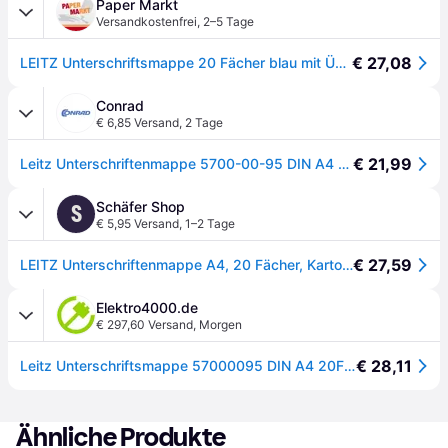
Paper Markt
Versandkostenfrei
,
2–5 Tage
€ 27,08
LEITZ Unterschriftsmappe 20 Fächer blau mit Überzug
Conrad
€ 6,85 Versand
,
2 Tage
€ 21,99
Leitz Unterschriftenmappe 5700-00-95 DIN A4 Anzahl der Fächer:20 - [Schwarz]
Schäfer Shop
S
€ 5,95 Versand
,
1–2 Tage
€ 27,59
LEITZ Unterschriftenmappe A4, 20 Fächer, Karton/Polypropylen, schwarz
Elektro4000.de
€ 297,60 Versand
,
Morgen
€ 28,11
Leitz Unterschriftsmappe 57000095 DIN A4 20Fächer Graupappe schwarz 127047290
Ähnliche Produkte