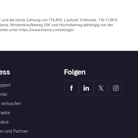
€ und die letzte Zahlung von 174,81€. Laufzeit: 6 Monate. TIN 17,90%
 Klarna. Mindestkaufbetrag 25€ und Höchstbetrag abhängig von der
ionen unter
https://www.klarna.com/at/agb/
.
ess
Folgen
pport
rtal
a verkaufen
rseite
tatus
en und Partner