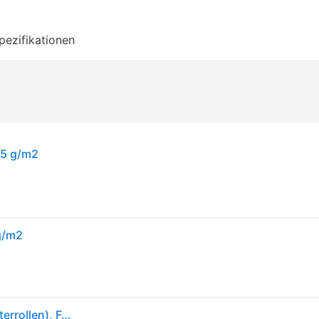
pezifikationen
55 g/m2
g/m2
Epson Premium Glossy Photo Papier (255g/m², Plotterrollen), Fotopapier, Weiss