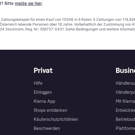
? Bitte 
melde sie hier
.
n. Zahlungsbeispiel für einen Kauf von 1000€ in 6 Raten: 5 Zahlungen von 174,82
in Österreich lebende Personen über 18 Jahre. Vorbehaltlich der Zustimmung von
1 34 Stockholm, Reg. Nr.: 556737-0431. Siehe Bedingungen und weitere Informat
Privat
Busin
Hilfe
Händlersu
Einloggen
Händlerpo
Klarna App
Mit Klarn
Shops entdecken
Entwickle
Käuferschutzrichtlinien
Betriebss
Beschwerden
Plattform