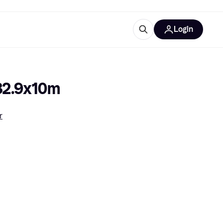
Login
Weitere Informationen
sstattung
M
Was ist Klarna?
 32.9x10m
r
tegorien