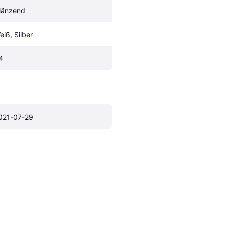
länzend
eiß, Silber
4
021-07-29