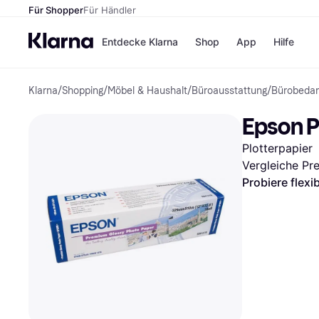
Für Shopper
Für Händler
Entdecke Klarna
Shop
App
Hilfe
Klarna
/
Shopping
/
Möbel & Haushalt
/
Büroausstattung
/
Bürobedar
Zahlungsmethoden
Shops
Zahlungsmethoden
MediaM
Epson P
Sofort bezahlen
H&M
Bezahle in 3
Temu
Plotterpapier
Teilzahlungen
Kauflan
Bezahle in bis zu 30
Samsu
Vergleiche Pr
Tagen
Probiere flexi
Ratenzahlung
Alle Shops