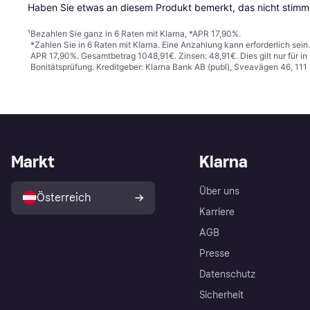
Haben Sie etwas an diesem Produkt bemerkt, das nicht stimmt
¹
Bezahlen Sie ganz in 6 Raten mit Klarna, *APR 17,90%.
*Zahlen Sie in 6 Raten mit Klarna. Eine Anzahlung kann erforderlich sei
APR 17,90%. Gesamtbetrag 1048,91€. Zinsen: 48,91€. Dies gilt nur für 
Bonitätsprüfung. Kreditgeber: Klarna Bank AB (publ), Sveavägen 46, 11
Markt
Klarna
Über uns
Österreich
Karriere
AGB
Presse
Datenschutz
Sicherheit