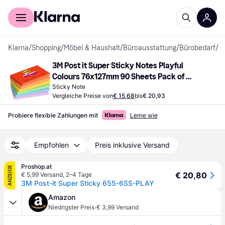
Für Shopper
Für Händler
Klarna
/
Shopping
/
Möbel & Haushalt
/
Büroausstattung
/
Bürobedarf
/
S
3M Post it Super Sticky Notes Playful 
Colours 76x127mm 90 Sheets Pack of 
76x127mm
Sticky Note
Vergleiche Preise von
€ 15,68
bis
€ 20,93
Probiere flexible Zahlungen mit
Lerne wie
Empfohlen
Preis inklusive Versand
Proshop.at
ANZEIGE
€ 20,80
€ 5,99 Versand
,
2–4 Tage
3M Post-it Super Sticky 655-6SS-PLAY
Amazon
·
Niedrigster Preis
€ 3,99 Versand