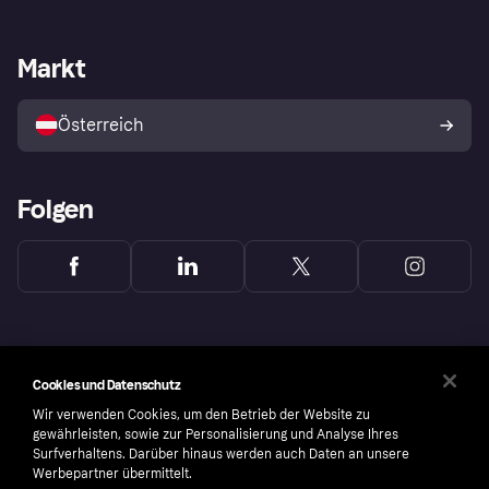
Händlersupport
Entwicklerseite
Klarna App
Datenschutzeinstellungen
Händlerportal
Betriebsstatus
Markt
Shops entdecken
Dein Widerrufsrecht
Mit Klarna verkaufen
Plattformen und Partner
Österreich
Folgen
Cookies und Datenschutz
Wir verwenden Cookies, um den Betrieb der Website zu
gewährleisten, sowie zur Personalisierung und Analyse Ihres
Surfverhaltens. Darüber hinaus werden auch Daten an unsere
Werbepartner übermittelt.