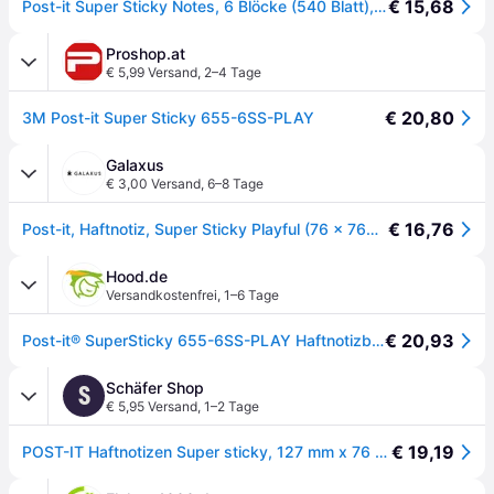
€ 15,68
Post-it Super Sticky Notes, 6 Blöcke (540 Blatt), 127 mm x 76 mm
Proshop.at
€ 5,99 Versand
,
2–4 Tage
€ 20,80
3M Post-it Super Sticky 655-6SS-PLAY
Galaxus
€ 3,00 Versand
,
6–8 Tage
€ 16,76
Post-it, Haftnotiz, Super Sticky Playful (76 x 76mm)
Hood.de
Versandkostenfrei
,
1–6 Tage
€ 20,93
Post-it® SuperSticky 655-6SS-PLAY Haftnotizblock Playful - 76 x 127 mm, 6x 90 Blatt,
Schäfer Shop
S
€ 5,95 Versand
,
1–2 Tage
€ 19,19
POST-IT Haftnotizen Super sticky, 127 mm x 76 mm, 90 Blatt, 6er Pack, Bora Bora Collection