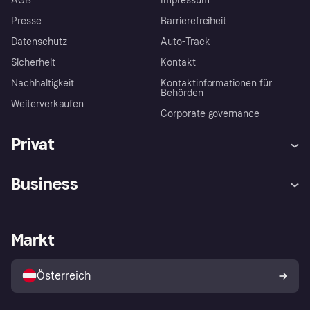
AGB
Impressum
Presse
Barrierefreiheit
Datenschutz
Auto-Track
Sicherheit
Kontakt
Nachhaltigkeit
Kontaktinformationen für
Behörden
Weiterverkaufen
Corporate governance
Privat
Hilfe
Käuferschutzrichtlinien
Business
Einloggen
Beschwerden
Händlersupport
Entwicklerseite
Klarna App
Datenschutzeinstellungen
Händlerportal
Betriebsstatus
Markt
Shops entdecken
Dein Widerrufsrecht
Mit Klarna verkaufen
Plattformen und Partner
Österreich