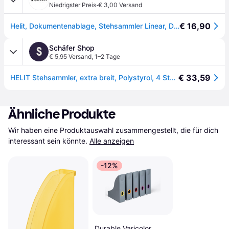
·
Niedrigster Preis
€ 3,00 Versand
€ 16,90
Helit, Dokumentenablage, Stehsammler Linear, DIN A4, Polystyrol, weiss extra breit, mit Griff, inkl. Beschriftungszubehör (A4)
Schäfer Shop
S
€ 5,95 Versand
,
1–2 Tage
€ 33,59
HELIT Stehsammler, extra breit, Polystyrol, 4 Stück lichtgrau
Ähnliche Produkte
Wir haben eine Produktauswahl zusammengestellt, die für dich 
interessant sein könnte.
Alle anzeigen
-12%
Durable Varicolor