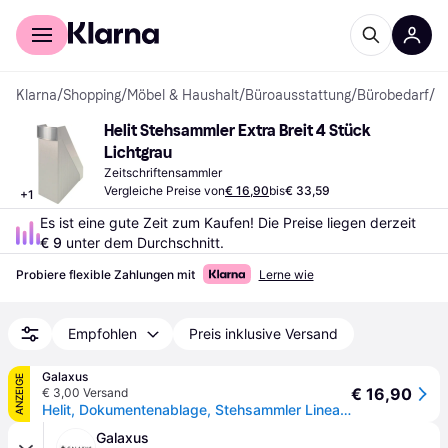
Für Shopper
Für Händler
Klarna
/
Shopping
/
Möbel & Haushalt
/
Büroausstattung
/
Bürobedarf
/
Z
Helit Stehsammler Extra Breit 4 Stück 
Lichtgrau
Zeitschriftensammler
Vergleiche Preise von
€ 16,90
bis
€ 33,59
+
1
Es ist eine gute Zeit zum Kaufen! Die Preise liegen derzeit 
€ 9
 unter dem Durchschnitt.
Probiere flexible Zahlungen mit
Lerne wie
Empfohlen
Preis inklusive Versand
Galaxus
ANZEIGE
€ 16,90
€ 3,00 Versand
Helit, Dokumentenablage, Stehsammler Linear, DIN A4, Polystyrol, weiss extra breit, mit Griff, inkl. Beschriftungszubehör (A4)
Galaxus