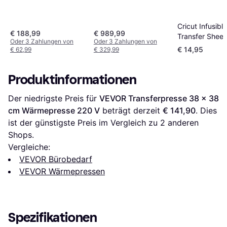
Cricut Infusible
€ 188,99
€ 989,99
Transfer Sheet
Oder 3 Zahlungen von
Oder 3 Zahlungen von
Rainbow
€ 14,95
€ 62,99
€ 329,99
30.5x30.5cm 
sheets
Produktinformationen
Der niedrigste Preis für 
VEVOR Transferpresse 38 x 38 
cm Wärmepresse 220 V
 beträgt derzeit 
€ 141,90
. Dies 
ist der günstigste Preis im Vergleich zu 
2
 anderen 
Shops.
Vergleiche:
VEVOR Bürobedarf
VEVOR Wärmepressen
Spezifikationen