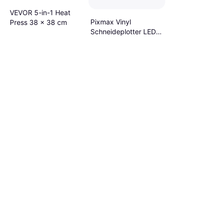
VEVOR 5-in-1 Heat
Pixmax Vinyl
Press 38 x 38 cm
Schneideplotter LED
Plotter 5 in 1
Transferpresse
Hitzepresse Software