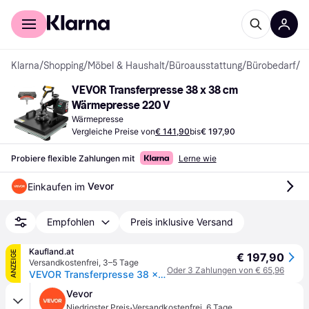
Für Shopper
Für Händler
Klarna
/
Shopping
/
Möbel & Haushalt
/
Büroausstattung
/
Bürobedarf
/
W
VEVOR Transferpresse 38 x 38 cm 
Wärmepresse 220 V
Wärmepresse
Vergleiche Preise von
€ 141,90
bis
€ 197,90
Probiere flexible Zahlungen mit
Lerne wie
Vevor
Einkaufen im 
Empfohlen
Preis inklusive Versand
Kaufland.at
ANZEIGE
€ 197,90
Versandkostenfrei
,
3–5 Tage
Oder 3 Zahlungen von € 65,96
VEVOR Transferpresse 38 x 38 cm, Wärmepresse 220 V, Transferpresse 1200 W, Textilpresse 14 x 7,6 cm, Hemdenpresse Max. 250 °C, Sublimationspresse, Hobby T-Shirt Presse
Vevor
·
Niedrigster Preis
Versandkostenfrei
,
6 Tage