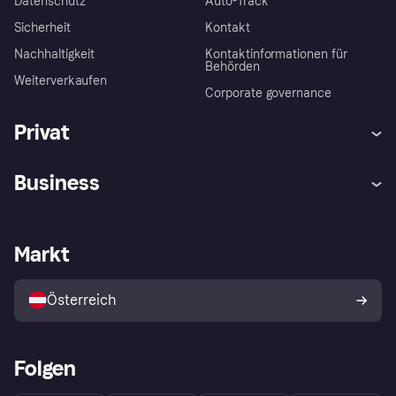
Datenschutz
Auto-Track
Sicherheit
Kontakt
Nachhaltigkeit
Kontaktinformationen für
Behörden
Weiterverkaufen
Corporate governance
Privat
Hilfe
Käuferschutzrichtlinien
Business
Einloggen
Beschwerden
Händlersupport
Entwicklerseite
Klarna App
Datenschutzeinstellungen
Händlerportal
Betriebsstatus
Markt
Shops entdecken
Dein Widerrufsrecht
Mit Klarna verkaufen
Plattformen und Partner
Österreich
Folgen