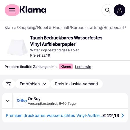
Für Shopper
Für Händler
Klarna
/
Shopping
/
Möbel & Haushalt
/
Büroausstattung
/
Bürobedarf
/
W
Tauoh Bedruckbares Wasserfestes 
Vinyl Aufkleberpapier
Witterungsbeständiges Papier
Preis
€ 22,19
Probiere flexible Zahlungen mit
Lerne wie
Empfohlen
Preis inklusive Versand
OnBuy
Versandkostenfrei
,
6–10 Tage
€ 22,19
Premium druckbares wasserdichtes Vinyl-Aufkleberpapier für Tintenstrahldrucker