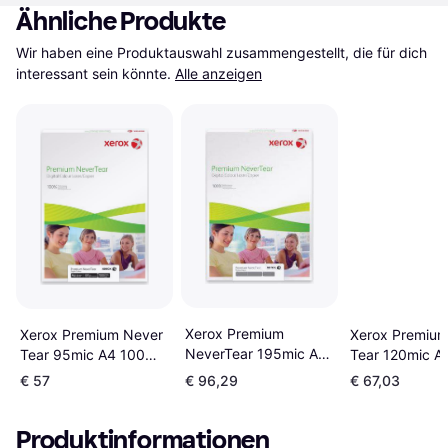
Ähnliche Produkte
Wir haben eine Produktauswahl zusammengestellt, die für dich 
interessant sein könnte.
Alle anzeigen
Xerox Premium
Xerox Premium Never
Xerox Premium
NeverTear 195mic A4
Tear 95mic A4 100
Tear 120mic A
100 100Stk.
100Stk.
100Stk.
€ 57
€ 96,29
€ 67,03
Produktinformationen